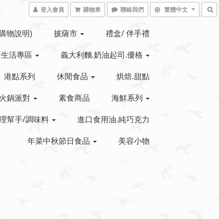
登入會員
購物車
聯絡我們
繁體中文
(購物說明)
披薩市
禮盒/ 伴手禮
新生活專區
義大利麵.奶油起司.優格
港點系列
休閒食品
烘焙.甜點
火鍋派對
素食商品
海鮮系列
理幫手/調味料
進口食用油.純巧克力
年菜中秋節日食品
美容小物