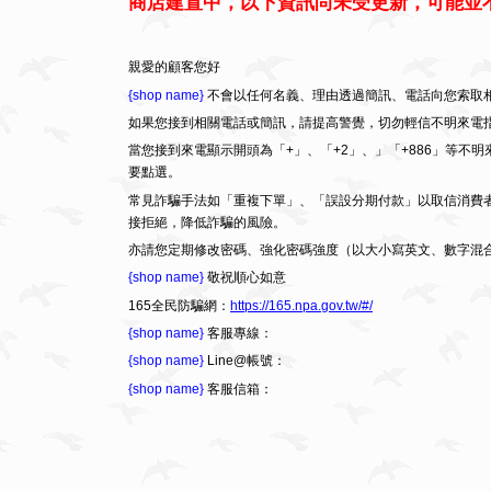
商店建置中，以下資訊尚未受更新，可能並
親愛的顧客您好
{shop name}
不會以任何名義、理由透過簡訊、電話向您索取相
如果您接到相關電話或簡訊，請提高警覺，切勿輕信不明來電
當您接到來電顯示開頭為「+」、「+2」、」「+886」等
要點選。
常見詐騙手法如「重複下單」、「誤設分期付款」以取信消費
接拒絕，降低詐騙的風險。
亦請您定期修改密碼、強化密碼強度（以大小寫英文、數字混
{shop name}
敬祝順心如意
165全民防騙網：
https://165.npa.gov.tw/#/
{shop name}
客服專線：
{shop name}
Line@帳號：
{shop name}
客服信箱：