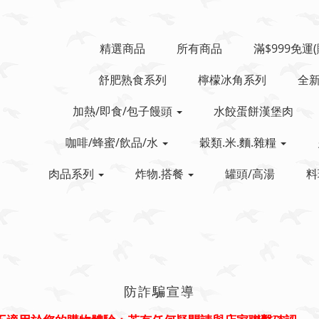
精選商品
所有商品
滿$999免運
舒肥熟食系列
檸檬冰角系列
全
加熱/即食/包子饅頭
水餃蛋餅漢堡肉
咖啡/蜂蜜/飲品/水
穀類.米.麵.雜糧
肉品系列
炸物.搭餐
罐頭/高湯
料
防詐騙宣導