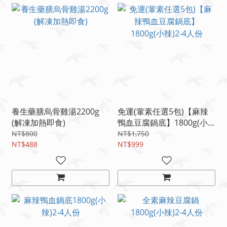
養生藥膳烏骨雞湯2200g
免運(葷素任選5包)【麻辣
(解凍加熱即食)
鴨血豆腐鍋底】1800g(小
辣)2-4人份
NT$800
NT$1,750
NT$488
NT$999