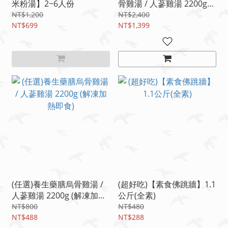
米粉湯】2~6人份
骨雞湯 / 人蔘雞湯 2200g
(解凍加熱即食)
NT$1,200
NT$2,400
NT$699
NT$1,399
(任選)養生藥膳烏骨雞湯 /
(超好吃)【素食佛跳牆】1.1
人蔘雞湯 2200g (解凍加熱
公斤(全素)
即食)
NT$800
NT$480
NT$488
NT$288