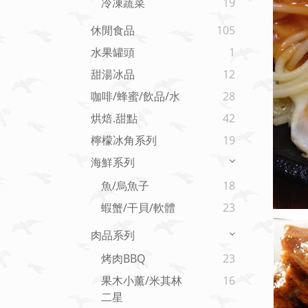
冷凍蔬菜
19
休閒食品
105
水果罐頭
1
甜湯冰品
12
咖啡/蜂蜜/飲品/水
28
烘焙.甜點
42
檸檬冰角系列
19
海鮮系列
魚/烏魚子
18
蝦蟹/干貝/軟體
23
肉品系列
烤肉BBQ
23
果木小薰/米其林
16
二星