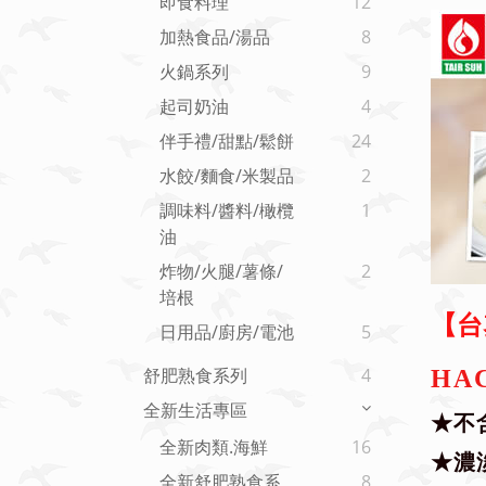
即食料理
12
加熱食品/湯品
8
火鍋系列
9
起司奶油
4
伴手禮/甜點/鬆餅
24
水餃/麵食/米製品
2
調味料/醬料/橄欖
1
油
炸物/火腿/薯條/
2
培根
【台
日用品/廚房/電池
5
舒肥熟食系列
4
HA
全新生活專區
★不
全新肉類.海鮮
16
★濃
全新舒肥熟食系
8