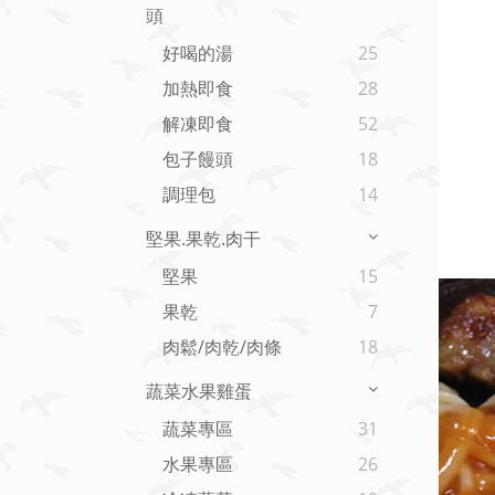
頭
好喝的湯
25
加熱即食
28
解凍即食
52
包子饅頭
18
調理包
14
堅果.果乾.肉干
堅果
15
果乾
7
肉鬆/肉乾/肉條
18
蔬菜水果雞蛋
蔬菜專區
31
水果專區
26