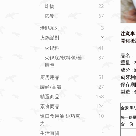
炸物
22
搭餐
67
港點系列
3
注意事項
火鍋派對
開罐後
火鍋料
41
品名 :
火鍋底/乾料包/藥
37
重量 : 2
膳包
成分 
廚房用品
51
匈牙利
保存期限
罐頭/高湯
27
製造 
精選商品
158
素食商品
124
全素 黑
進口食用油.純巧克
10
每一份
力
含
份
生活百貨