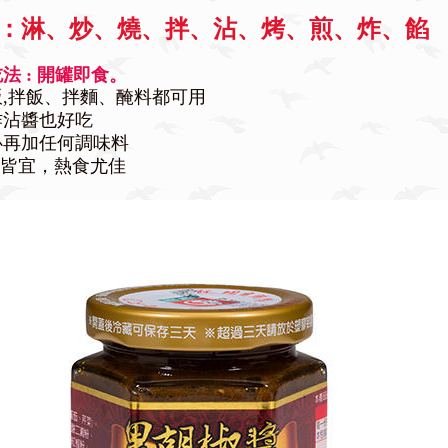
：淋、炒、燒、拌、沾、烤、煎、炸、餡
法 : 開罐即食。
飯,拌飯、拌麵、醃料都可用
作沾醬也好吃
必再加任何調味料
皆宜，熱食尤佳