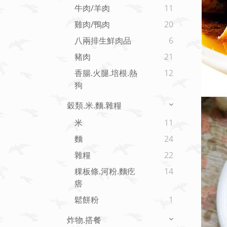
牛肉/羊肉
11
雞肉/鴨肉
20
八兩排生鮮肉品
6
豬肉
21
香腸.火腿.培根.熱
12
狗
穀類.米.麵.雜糧
米
11
麵
24
雜糧
22
粿板條.河粉.麵疙
14
瘩
鬆餅粉
1
炸物.搭餐