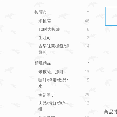
披薩市
米披薩
48
10吋大披薩
6
生吐司
2
古早味蔥抓餅/燒
14
餅煎
精選商品
米披薩。抓餅
13
咖啡/蜂蜜/飲品/
5
水
全新幫手
29
肉品/海鮮/魚/牛
12
排
商品