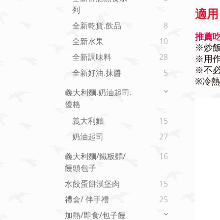
列
適用
全新乾貨.飲品
8
推薦吃
全新水果
10
※炒
全新調味料
28
※用
※不
全新好油.抹醬
5
冷熱
※
義大利麵.奶油起司.
優格
義大利麵
15
奶油起司
27
義大利麵/鐵板麵/
16
饅頭包子
水餃蛋餅漢堡肉
15
禮盒/ 伴手禮
25
加熱/即食/包子饅