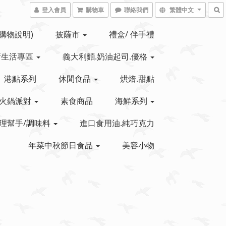
登入會員
購物車
聯絡我們
繁體中文
(購物說明)
披薩市
禮盒/ 伴手禮
新生活專區
義大利麵.奶油起司.優格
港點系列
休閒食品
烘焙.甜點
火鍋派對
素食商品
海鮮系列
理幫手/調味料
進口食用油.純巧克力
年菜中秋節日食品
美容小物