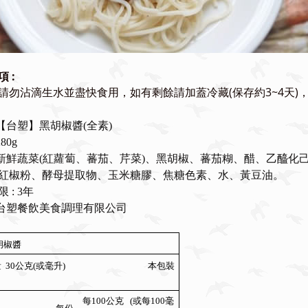
 :
請勿沾滴生水並盡快食用，如有剩餘請加蓋冷藏(保存約3~4天)
【台塑】黑胡椒醬(全素)
80g
: 新鮮蔬菜(紅蘿蔔、蕃茄、芹菜)、黑胡椒、蕃茄糊、醋、乙醯
紅椒粉、酵母提取物、玉米糖膠、焦糖色素、
水、黃豆油
。
 : 3年
: 台塑餐飲美食調理有限公司
胡椒醬
量
30公克(或毫升)
本包裝
每100公克
(或每100毫