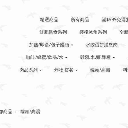
精選商品
所有商品
滿$999免運
舒肥熟食系列
檸檬冰角系列
全
加熱/即食/包子饅頭
水餃蛋餅漢堡肉
咖啡/蜂蜜/飲品/水
穀類.米.麵.雜糧
肉品系列
炸物.搭餐
罐頭/高湯
料
部商品
罐頭/高湯