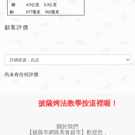
4.5
3.3
糖
公克
公克
677
502
鈉
毫克
毫克
顧客評價
尚未有任何評價
披薩烤法教學按這裡喔！
關於我們
【披薩市網路美食超市】歡迎您，