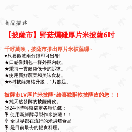
商品描述
【披薩市】野菇燻雞厚片米披薩6吋
千呼萬喚，披薩市推出厚片米披薩囉~
♥️只要微波兩分鐘即可出餐!!
★口感像麵包一樣外酥內軟。
★秉持一貫健康低卡的訴求。
★使用新鮮蔬菜和美味食材。
★6吋披薩規格升級，1片飽足。
披薩市LV厚片米披薩~給喜歡酥軟披薩皮的您！！
★純天然發酵的披薩餅皮。
😍24小時輕鬆搞定各種飢餓：
💐 使用新鮮酵母製作米披薩！！
💐 全世界都在流行的米烘焙食品！
💐 是目前最夯的輕食料理。