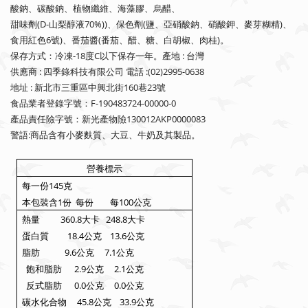
酸鈉、碳酸鈉、植物纖維、海藻膠、烏醋、
甜味劑(D-山梨醇液70%))、保色劑(鹽、亞硝酸鈉、硝酸鉀、麥
芽糊精)、
食用紅色6號)、番茄醬(番茄、醋、糖、白胡椒、肉桂)。
保存方式：冷凍-18度C以下保存一年。產地 : 台灣
供應商 : 四季錄科技有限公司 電話 :(02)2995-0638
地址 : 新北市三重區中興北街160巷23號
食品業者登錄字號：F-190483724-00000-0
產品責任險字號：新光產物險130012AKP0000083
警語:商品含有小麥麩質、大豆、牛奶及其製品。
營養標示
145
每一份
克
1
100
本包裝含
份 每份
每
公克
360.8
248.8
熱量
大卡
大卡
18.4
13.6
蛋白質
公克
公克
9.6
7.1
脂肪
公克
公克
2.9
2.1
飽和脂肪
公克
公克
0.0
0.0
反式脂肪
公克
公克
45.8
33.9
碳水化合物
公克
公克