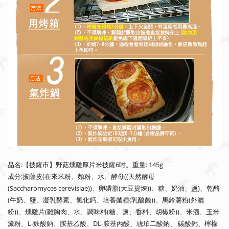
品名:【披薩市】野菇燻雞厚片米披薩6吋。重量: 145g
成分:披薩皮(在來米粉、麵粉、水、酵母((天然酵母
(Saccharomyces
cerevisiae))、卵磷脂(大豆提煉))、糖、奶油、鹽)、乾酪
(牛奶
、鹽、凝乳酵素、氯化鈣、培養菌種(乳酸菌))、馬鈴薯粉(外灑
粉))、燻雞片(雞胸肉、水、調味料(糖、鹽、香料、胡椒粉))、
米酒、玉米
澱粉、L-麩酸鈉、胺基乙酸、DL-胺基丙酸、琥珀二
酸鈉、 碳酸鈣、檸檬