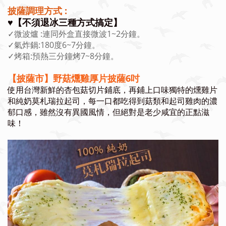
披薩調理方式 :
♥️【不須退冰三種方式搞定】
✓微波爐 :連同外盒直接微波1~2分鐘。
✓氣炸鍋:180度6~7分鐘。
✓烤箱:預熱三分鐘烤7~8分鐘。
【披薩市】野菇燻雞厚片披薩6吋
使用台灣新鮮的杏包菇切片鋪底，再鋪上口味獨特的燻雞片
和純奶莫札瑞拉起司，每一口都吃得到菇類和起司雞肉的濃
郁口感，雖然沒有異國風情，但絕對是老少咸宜的正點滋
味！