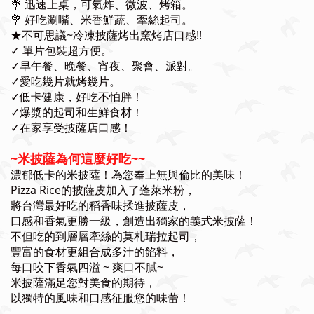
💐 迅速上桌，可氣炸、微波、烤箱。
💐 好吃涮嘴、米香鮮蔬、牽絲起司。
★不可思議~冷凍披薩烤出窯烤店口感!!
✓ 單片包裝超方便。
✓
早午餐、晚餐、宵夜、聚會、派對。
✓
愛吃幾片就烤幾片。
✓低卡健康，好吃不怕胖！
✓爆漿的起司和生鮮食材！
✓在家享受披薩店口感！
~米披薩為何這麼好吃~~
濃郁低卡的米披薩！為您奉上無與倫比的美味！
Pizza Rice的披薩皮加入了蓬萊米粉，
將台灣最好吃的稻香味揉進披薩皮，
口感和香氣更勝一級，創造出獨家的義式米披薩！
不但吃的到層層牽絲的莫札瑞拉起司，
豐富的食材更組合成多汁的餡料，
每口咬下香氣四溢 ~ 爽口不膩~
米披薩滿足您對美食的期待，
以獨特的風味和口感征服您的味蕾！