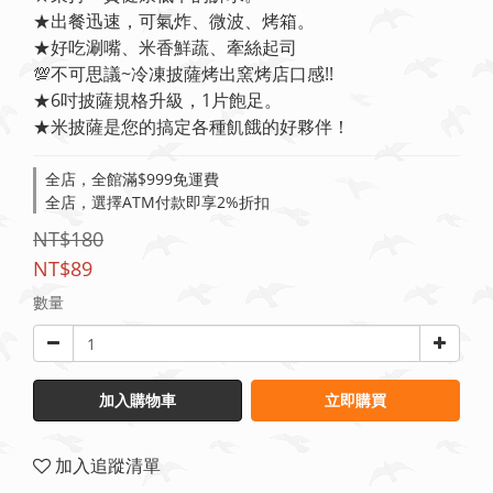
★出餐迅速，可氣炸、微波、烤箱。
★好吃涮嘴、米香鮮蔬、牽絲起司
💯不可思議~冷凍披薩烤出窯烤店口感!!
★6吋披薩規格升級，1片飽足。
★米披薩是您的搞定各種飢餓的好夥伴！
全店，全館滿$999免運費
全店，選擇ATM付款即享2%折扣
NT$180
NT$89
數量
加入購物車
立即購買
加入追蹤清單