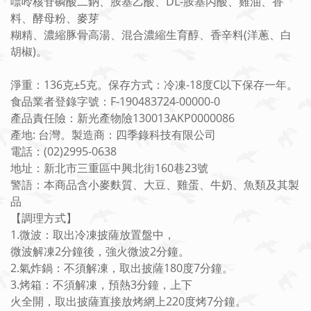
嘌呤核苷磷酸二鈉、胺基乙酸、DL-胺基丙酸、雞油、香
料、酵母粉、麥芽
糊精、濃縮豚骨高湯、混合濃縮生育醇、香辛料(洋蔥、白
胡椒)。
淨重：136克±5克。保存方式：冷凍-18度C以下保存一年。
食品業者登錄字號：F-190483724-00000-0
產品責任險：新光產物險130013AKP0000086
產地: 台灣。製造商：四季錄科技有限公司
電話：(02)2995-0638
地址：新北市三重區中興北街160巷23號
警語：本商品含小麥麩質、大豆、雞蛋、牛奶、魚類及其製
品
【調理方式】
1.微波：取出冷凍披薩放置盤中，
微波解凍2分鐘後，強火微波2分鐘。
2.氣炸鍋：不須解凍，取出披薩180度7分鐘。
3.烤箱：不須解凍，預熱3分鐘，上下
火全開，取出披薩直接放烤網上220度烤7分鐘。