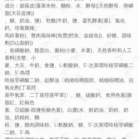
成分：披薩皮(蓬萊米粉、麵粉、水、酵母((天然酵母、卵磷
脂(大豆提煉))
、糖、奶油、鹽)、乾酪(牛奶、鹽、凝乳酵素(素)、氯化
鈣、培養菌種、
馬鈴薯粉)、蟹肉風味棒(魚漿(鱈魚、金線魚))、砂糖、甜味
劑(D山梨醇))
、焦磷酸鈉、雞蛋白、澱粉(小麥、木薯)、天然香料和人工
香料(含蟹、小
麥、大豆、牛奶、食鹽、L-麩酸鈉、5'-次黃嘌呤核苷磷酸二
鈉、5'-鳥嘌
呤核苷磷酸二鈉、起酥油〔精緻棕櫚脂肪、精緻棕櫚油、抗
氧化劑(丁基羥
基甲氧苯、二丁基羥基甲苯)〕、糖、碳酸鈣、食用色素(胭
脂紅、紅椒色
素、亞硫酸-銨鹽焦糖色素)、白醬(水、鮮奶油、奶粉、奶
油、奶精粉、麵
粉、鹽、雞肉調味粉、L-麩酸鈉、糖、5'-次黃嘌呤核苷磷酸
二鈉、5'-鳥