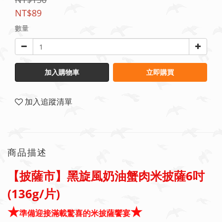
NT$89
數量
加入購物車
立即購買
加入追蹤清單
商品描述
【披薩市】黑旋風奶油蟹肉米披薩6吋
(136g/片)
★
★
準備迎接滿載驚喜的米披薩饗宴