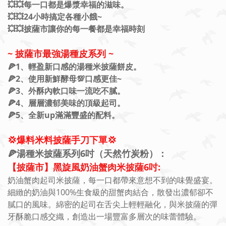
💥💥每一口都是爆漿幸福的滋味。
💥💥24小時搞定各種小餓~
💥💥披薩市讓你的每一餐都是幸福時刻
~ 披薩市最強湯種皮系列 ~
🍕1、
輕盈新口感
的湯種米披薩餅皮。
🍕2、使用新鮮酵母💯口感更佳~
🍕3、外酥內軟口味一流吃不膩。
🍕4、層層濃郁美味的頂級起司。
🍕5、全新up滿滿豐盛的配料。
💢爆料米料披薩手刀下單💢
🍕湯種米披薩系列6吋（天然竹炭粉）：
【披薩市】黑旋風奶油蟹肉米披薩6吋:
奶油蟹肉起司米披薩，每一口都帶來意想不到的味覺盛宴。
細緻的奶油與
100%生食級的
甜蟹肉結合，散發出濃郁卻不
膩口的風味。綿密的起司在舌尖上輕輕融化，與米披薩的彈
牙酥脆口感交織，創造出一場豐富多層次的味蕾體驗。