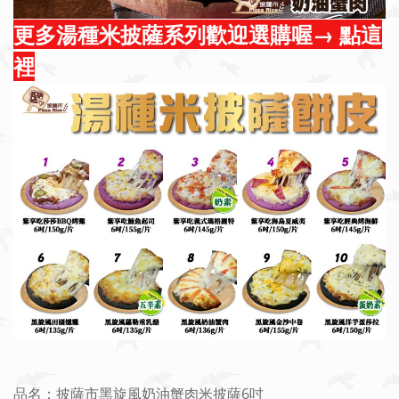
更多湯種米披薩系列歡迎選購喔→ 點這
裡
品名：披薩市黑旋風奶油蟹肉米披薩6吋