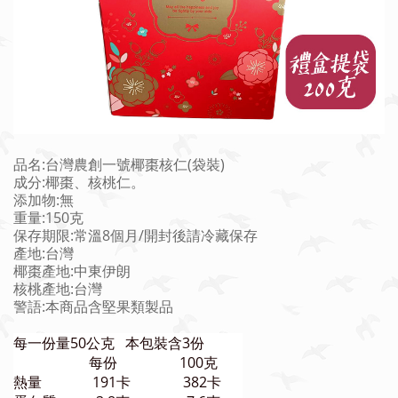
品名:台灣農創一號椰棗核仁(袋裝)
成分:椰棗、核桃仁。
添加物:無
重量:150克
保存期限:常溫8個月/開封後請冷藏保存
產地:台灣
椰棗產地:中東伊朗
核桃產地:台灣
警語:本商品含堅果類製品
每一份量50公克 本包裝含3份
每份
100克
熱量
191卡
382卡