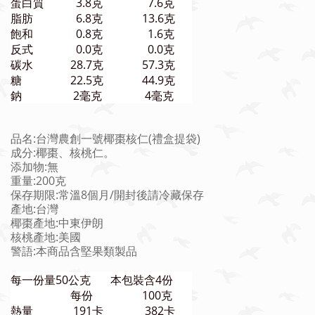
蛋白質
3.8克
7.6克
脂肪
6.8克
13.6克
飽和
0.8克
1.6克
反式
0.0克
0.0克
碳水
28.7克
57.3克
糖
22.5克
44.9克
鈉
2毫克
4毫克
品名:台灣農創一號椰棗核仁(禮盒提袋)
成分:椰棗、核桃仁。
添加物:無
重量:200克
保存期限:常溫8個月/開封後請冷藏保存
產地:台灣
椰棗產地:中東伊朗
核桃產地:美國
警語:本商品含堅果類製品
每一份量50公克 本包裝含4份
每份
100克
熱量
191卡
382卡