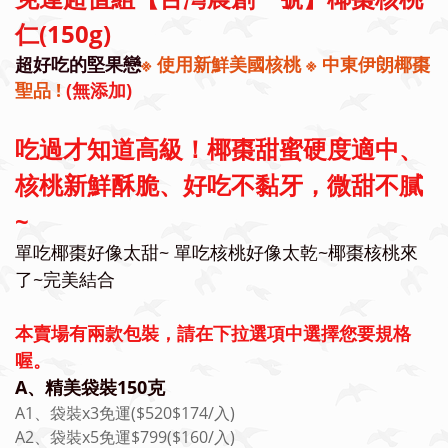
仁(150g)
超好吃的堅果戀
※
使用新鮮美國核桃
※
中東伊朗椰棗
聖品 !
(無添加)
吃過才知道高級！椰棗甜蜜硬度適中、
核桃新鮮酥脆、好吃不黏牙，微甜不膩
~
單吃椰棗好像太甜~ 單吃核桃好像太乾~椰棗核桃來
了~完美結合
本賣場有兩款包裝，請在下拉選項中選擇您要規格
喔。
A、精美袋裝150克
A1、袋裝x3免運($520$174/入)
A2、袋裝x5免運$799($160/入)