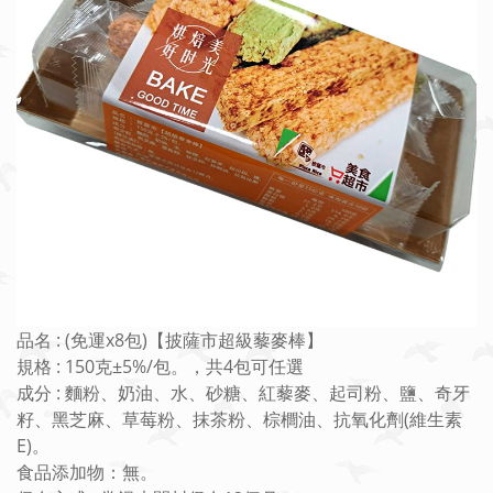
品名 : (免運x8包)【披薩市超級藜麥棒】
規格 : 150克±5%/包。，共4包可任選
成分 : 麵粉、奶油、水、砂糖、紅藜麥、起司粉、鹽、奇牙
籽、黑芝麻、草莓粉、抹茶粉、棕櫚油、抗氧化劑(維生素
E)。
食品添加物：無。