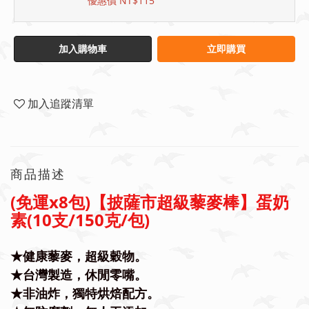
優惠價 NT$115
加入購物車
立即購買
加入追蹤清單
商品描述
(免運x8包)【披薩市超級藜麥棒】蛋奶
素(10支/150克/包)
★
健康藜麥，超級穀物。
★
台灣製造，休閒零嘴。
★
非油炸，獨特烘焙配方。