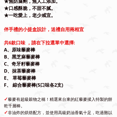
★
無防腐劑，無人工添加。
★
口感酥脆，不甜不膩。
★
一吃愛上，老少咸宜。
伴手禮的小提盒設計，送禮自用兩相宜
共6
款口味 ，請在下拉選單中選擇:
A、原味藜麥棒
B、黑芝麻藜麥棒
C、奇牙籽藜麥棒
D、抹茶藜麥棒
E、 草莓藜麥棒
F、 綜合藜麥棒(5口味各2支)
✓
藜麥有超級穀物之稱！精選來台東的紅藜麥揉入特製的餅
乾千層棒。
✓
非油炸的烘焙配方，
並使用高級奶油香氣十足，吃過難以