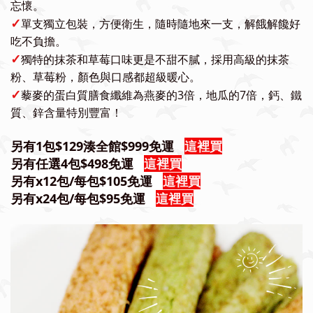
忘懷。
✓
單支獨立包裝，方便衛生，隨時隨地
來一支，解餓解饞好
吃不負擔。
✓
獨特的抹茶和草莓口味更是不甜不膩，採用高級的抹茶
粉、草莓粉，顏色與口感都超級暖心。
✓
藜麥的蛋白質膳食纖維為燕麥的3倍，地瓜的7倍，鈣、鐵
質、鋅含量特別豐富！
另有1包$129湊全館$999免運
這裡買
另有任選4包$498免運
這裡買
另有x12包/每包$105免運
這裡買
另有x24包/每包$95免運
這裡買