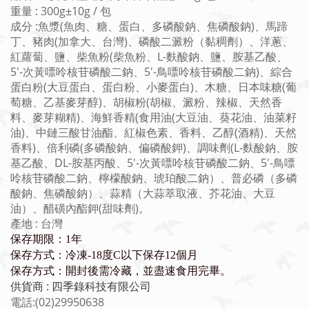
重量 : 300
g±10g / 包
成分 :魚漿(魚肉、糖、蛋白、多磷酸鈉、焦磷酸鈉)、馬蹄
丁、豬肉(加拿大、台灣)、磷酸二澱粉（黏稠劑）、洋蔥、
紅蘿蔔、鹽、柴魚粉(柴魚粉、L-麩酸鈉、鹽、胺基乙酸、
5'-次黃嘌呤核苷磷酸二鈉、5'-鳥嘌呤核苷磷酸二鈉)、綜合
蛋白粉(大豆蛋白、蛋白粉、小麥蛋白)、木糖、日本味糖(葡
萄糖、乙基麥芽醇)、胡椒粉(胡椒、澱粉、辣椒、天然香
料、麥芽糊精)、海鮮香精(食用油(大豆油、葵花油、油菜籽
油)、中鏈三酸甘油酯、紅椒色素、香料、乙醇(酒精)、天然
香料)、倍利磷(多磷酸鈉、偏磷酸鉀)、調味劑(L-麩酸鈉、胺
基乙酸、DL-胺基丙酸、5'-次黃嘌呤核苷磷酸二鈉、5'-鳥嘌
呤核苷磷酸二鈉、檸檬酸鈉、琥珀酸二鈉）、普必磷（多磷
酸鈉、焦磷酸鈉）、蒜精（大蒜萃取液、芥花油、大豆
油）、醋磺內酯鉀(甜味劑)。
產地 : 台灣
保存期限：1年
保存方式：冷凍-18度C以下保存12個月
保存方式：開封後需冷藏，並盡速食用完畢。
供貨商 : 四季錄科技有限公司
電話:(02)29950638