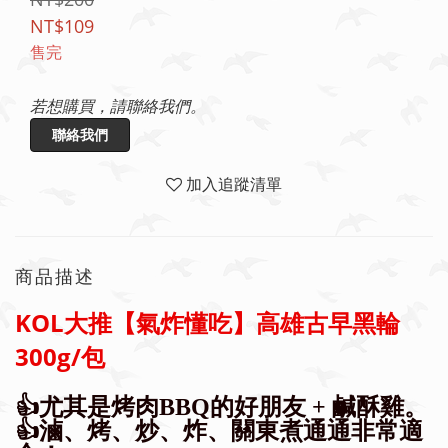
NT$109
售完
若想購買，請聯絡我們。
聯絡我們
加入追蹤清單
商品描述
KOL大推【氣炸懂吃】高雄古早黑輪
300g/包
👍尤其是烤肉BBQ的好朋友 + 鹹酥雞。
👍滷、烤、炒、炸、關東煮通通非常適