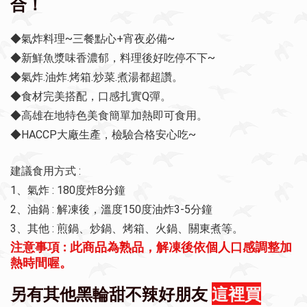
合！
◆氣炸料理~三餐點心+宵夜必備~
◆新鮮魚漿味香濃郁，料理後好吃停不下~
◆氣炸.油炸.烤箱.炒菜.煮湯都超讚。
◆食材完美搭配，口感扎實Q彈。
◆高雄在地特色美食簡單加熱即可食用。
◆HACCP大廠生產，檢驗合格安心吃~
建議食用方式 :
1、氣炸 : 180度炸8分鐘
2、油鍋 : 解凍後，溫度150度油炸3-5分鐘
3、其他 : 煎鍋、炒鍋、烤箱、火鍋、關東煮等。
注意事項 : 此商品為熟品，解凍後依個人口感調整加
熱時間喔。
另有其他黑輪甜不辣好朋友
這裡買