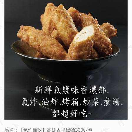
品名：【氣炸懂吃】高雄古早黑輪300g/包