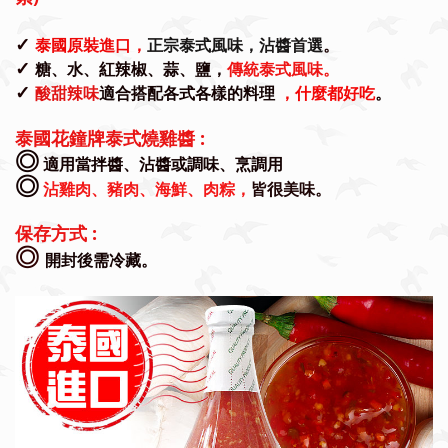
✓
泰國原裝進口，
正宗泰式風味，沾醬首選
。
✓
糖、水、紅辣椒、蒜、鹽，
傳統泰式風味。
✓
酸甜辣味
適合搭配各式各樣的料理
，什麼都好吃
。
泰國花鐘牌泰式燒雞醬 :
◎
適用當拌醬、沾醬或調味、烹調用
◎
沾雞肉、豬肉、海鮮、肉粽，
皆很美味。
保存方式 :
◎
開封後需冷藏。