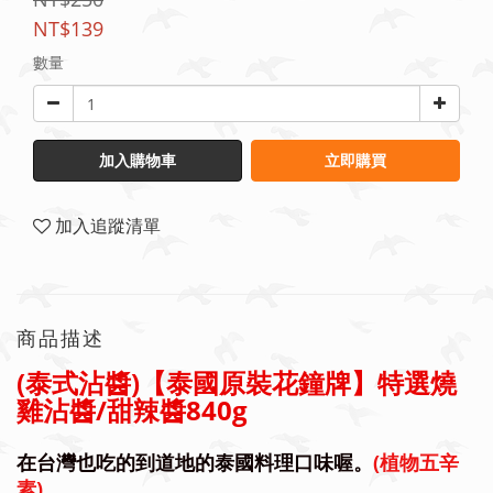
NT$139
數量
加入購物車
立即購買
加入追蹤清單
商品描述
(泰式沾醬)
【泰國原裝花鐘牌
】
特選燒
雞沾醬/甜辣醬840g
在台灣也吃的
到道地的泰國料理口味喔。
(植物五辛
素)