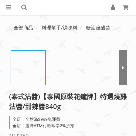
全部商品
料理幫手/調味料
糖油鹽醋醬
(泰式沾醬)【泰國原裝花鐘牌】特選燒雞
沾醬/甜辣醬840g
全店，全館滿$999免運費
全店，選擇ATM付款即享2%折扣
NT$250