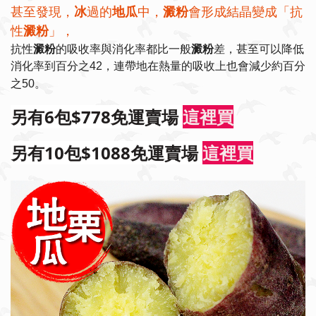
甚至發現，
冰
過的
地瓜
中，
澱粉
會形成結晶變成「抗
」，
性
澱粉
抗性
澱粉
的吸收率與消化率都比一般
澱粉
差，甚至可以降低
消化率到百分之42，連帶地在熱量的吸收上也會減少約百分
之50。
另有6包$778免運賣場
這裡買
另有10包$1088免運賣場
這裡買