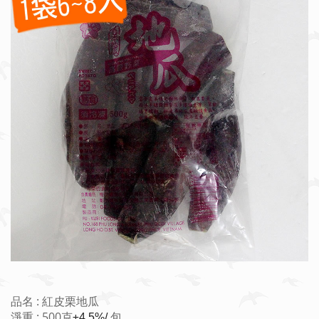
品名 : 紅皮栗地瓜
淨重 : 500克
包。
±4.5%/