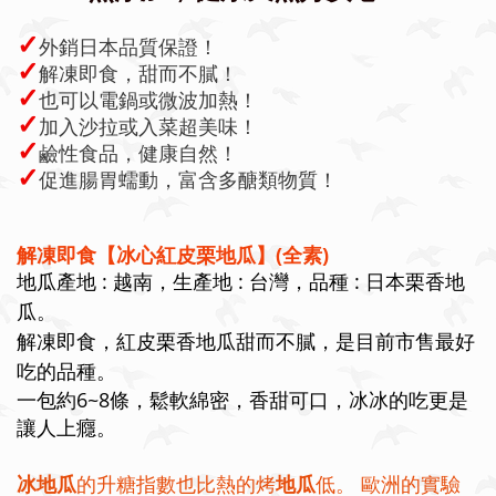
✓
外銷日本品質保證！
✓
解凍即食，甜而不膩！
✓
也可以電鍋或微波加熱！
✓
加入沙拉或入菜超美味！
✓
鹼性食品，健康自然！
✓
促進腸胃蠕動，富含多醣類物質！
解凍即食【冰心紅皮栗地瓜】(全素)
地瓜產地 : 越南，生產地 : 台灣，品種 : 日本栗香地
瓜。
解凍即食，紅皮栗香地瓜甜而不膩，是目前市售最好
吃的品種。
一包約6~8條，鬆軟綿密，香甜可口，冰冰的吃更是
讓人上癮。
冰地瓜
的升糖指數也比熱的烤
地瓜
低。 歐洲的實驗