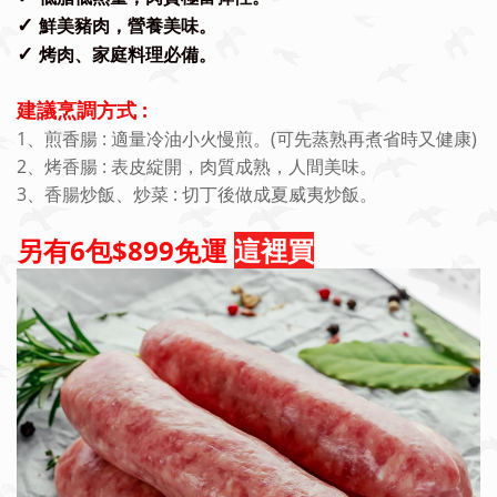
✓
鮮美豬肉，營養美味。
✓
烤肉、家庭料理必備。
建議烹調方式 :
1、煎香腸 : 適量冷油小火慢煎。(可先蒸熟再煮省時又健康)
2、烤香腸 : 表皮綻開，肉質成熟，人間美味。
3、香腸炒飯、炒菜 : 切丁後
做成夏威夷炒飯。
另有6包$899免運
這裡買