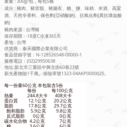
重量 : 300g/包，每包5條
成分 : 豬肉、豬背脂、豬腸衣、糖、鹽、味精、米酒、高粱
酒、天然辛香料、保色劑(亞硝酸鈉)、抗氧化劑(異抗壞血酸
鈉)
豬肉來源 : 台灣豬
保存期限 : -18度C冷凍365天
產地 : 台灣
供貨商：秦禾國際企業有限公司
食品登錄字號：N-128526548-00000-1
服務電話：(02)29950638
地址:新北市三重區中興北街60巷23號
新光產物險1千萬。保險單號1323-04AKP0000025。
每一份量60公克 本包裝含5份
每份
每100公克
熱量
244.8大卡
408大卡
蛋白質
12.1公克
20.2公克
脂肪
17.8公克
29.7公克
飽和脂肪
5.9公克
9.8公克
反式脂肪
0公克
0公克
碳水化合物
4.2公克
7公克
糖
3.6公克
6公克