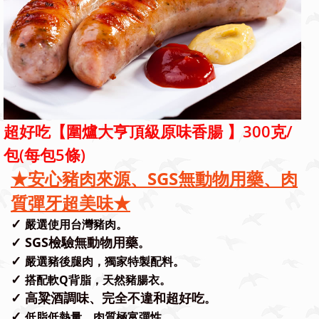
超好吃【圍爐大亨頂級原味香腸 】300克/
包(每包5條)
★安心豬肉來源
、SGS無動物用藥、肉
質彈牙超美味
★
✓
嚴選使用台灣豬肉。
✓ SGS檢驗無動物用藥
。
✓
嚴選豬後腿肉，獨家特製配料。
✓
搭配軟Q背脂，天然豬腸衣。
✓ 高粱酒調味、完全不違和超好吃
。
✓
低脂低熱量，肉質極富彈性。