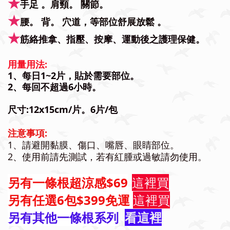
★
手足 。肩頸。 關節。
★
腰。 背。 穴道，等部位舒展放鬆 。
★
筋絡推拿、指壓、按摩、運動後之護理保健。
用量用法:
1、每日1~2片，貼於需要部位。
2、每回不超過6小時。
尺寸:12x15cm/片。6片/包
注意事項:
1、請避開黏膜、傷口、嘴唇、眼睛部位。
2、使用前請先測試，若有紅腫或過敏請勿使用。
另有一條根超涼感$69
這裡買
另有任選6包$399免運
這裡買
另有其他一條根系列
看這裡