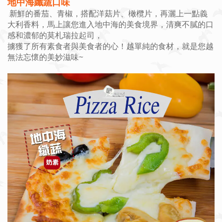
地中海纖蔬口味
新鮮的番茄、青椒，搭配洋菇片、橄欖片，再灑上一點義
大利香料，馬上讓您進入地中海的美食境界，清爽不膩的口
感和濃郁的莫札瑞拉起司，
擄獲了所有素食者與美食者的心！越單純的食材，就是您越
無法忘懷的美妙滋味~