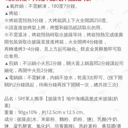
180
7
▲氣炸鍋：不需解凍，
度
分鐘。
:
▲烤箱
3
250
※烤箱需預熱
分鐘，大烤箱調上下火全開調
度。
※請直接放烤架上烤，烤盤和錫箔紙請取出勿用。
※不需退冰，烤箱預熱時取出披薩等待，烤箱預熱完成後撕
4
開包裝袋取出披薩直接進烤箱，火全開烤
分鐘後，
3~4
再轉邊烤
分鐘。見上方起司融化、餅皮金黃酥脆即可取
出食用。
2
2
▲煎鍋：不沾鍋小火煎
分鐘，關火蓋上鍋蓋悶
分鐘讓起司
2
融化，再開中火煎
分鐘。
3
(
▲電鍋鍋：不需解凍，內鍋不放水，乾蒸
次即可。
按下開
2
)
關約
分鐘跳起，待兩分鐘再按下開關一次，總共按三次
品名：5吋單人獨享【披薩市】地中海纖蔬脆皮米披薩(奶
素)
重量：90g±10%，約12.5cm x 12.5 cm。
成分 : 披薩皮(水、米穀粉、麵粉、奶粉、鹽)、乳酪(牛奶、
鹽、凝乳酵素、氯化鈣、培養菌種)、馬鈴薯粉、番茄醬(番