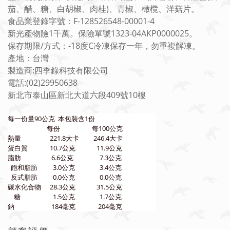
茄、醋、糖、白胡椒、肉桂)、青椒、橄欖、洋菇片。
食品業登錄字號：F-128526548-00001-4
新光產物險1千萬。保險單號1323-04AKP0000025。
保存期限/方式：-18度C冷凍保存一年，勿重複解凍。
產地：台灣
製造商:四季錄科技有限公司
電話:(02)29950638
新北市泰山區新北大道六段409號10樓
每一份量90公克 本包裝含1份
每份
每100公克
熱量
221.8大卡
246.4大卡
蛋白質
10.7公克
11.9公克
脂肪
6.6公克
7.3公克
飽和脂肪
3.0公克
3.4公克
反式脂肪
0.0公克
0.0公克
碳水化合物
28.3公克
31.5公克
糖
1.5公克
1.7公克
鈉
184毫克
204毫克