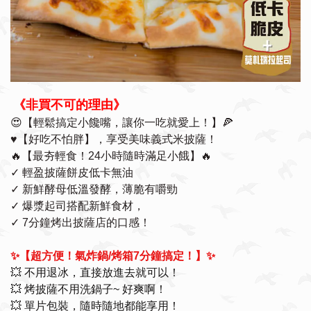
《非買不可的理由》
😍【輕鬆搞定小饞嘴，讓你一吃就愛上！】🍕
♥️【好吃不怕胖】，享受美味義式米披薩！
🔥【最夯輕食！24小時隨時滿足小餓】🔥
✓ 輕盈披薩餅皮低卡無油
✓ 新鮮酵母低溫發酵，薄脆有嚼勁
✓ 爆漿起司搭配新鮮食材，
✓ 7分鐘烤出披薩店的口感！
✨【超方便！氣炸鍋/烤箱7分鐘搞定！】✨
💥 不用退冰，直接放進去就可以！
💥 烤披薩不用洗鍋子~ 好爽啊！
💥 單片包裝，隨時隨地都能享用！