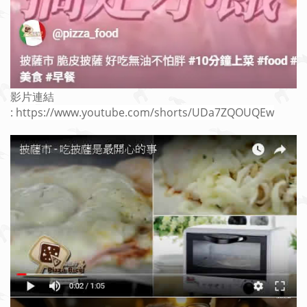
影片連結
: https://www.youtube.com/shorts/UDa7ZQOUQEw