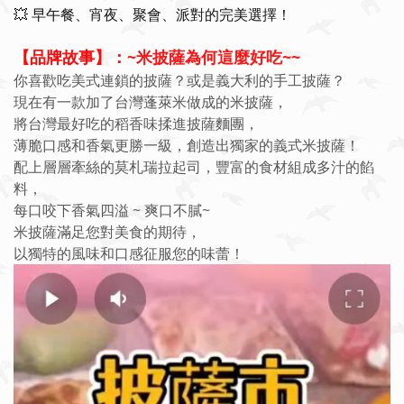
💥 早午餐、宵夜、聚會、派對的完美選擇！
【品牌故事】：
~米披薩為何這麼好吃~~
你喜歡吃美式連鎖的披薩？或是義大利的手工披薩？
現在有一款加了台灣蓬萊米做成的米披薩，
將台灣最好吃的稻香味揉進披薩麵團，
薄脆口感和香氣更勝一級，創造出獨家的義式米披薩！
配上層層牽絲的莫札瑞拉起司，豐富的食材組成多汁的餡
料，
每口咬下香氣四溢 ~ 爽口不膩~
米披薩滿足您對美食的期待，
以獨特的風味和口感征服您的味蕾！