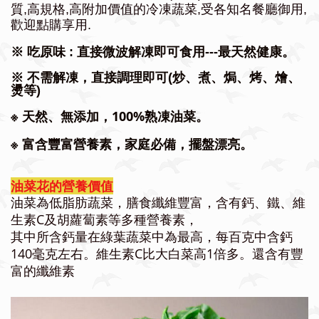
質,高規格,高附加價值的冷凍蔬菜,受各知名餐廳御用,
歡迎點購享用.
※ 吃原味 : 直接微波解凍即可食用---最天然健康。
※ 不需解凍，直接調理即可(炒、煮、焗、烤、燴、
燙等)
※
天然、無添加，100%熟凍油菜。
※ 富含豐富營養素，家庭必備，擺盤漂亮
。
油菜花的營養價值
油菜為低脂肪蔬菜，膳食纖維豐富，含有鈣、鐵、維
生素C及胡蘿蔔素等多種營養素，
其中所含鈣量在綠葉蔬菜中為最高，每百克中含鈣
140毫克左右。維生素C比大白菜高1倍多。還含有豐
富的纖維素