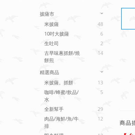
披薩市
米披薩
48
10吋大披薩
6
生吐司
2
古早味蔥抓餅/燒
14
餅煎
精選商品
米披薩。抓餅
13
咖啡/蜂蜜/飲品/
5
水
全新幫手
29
肉品/海鮮/魚/牛
12
商品
排