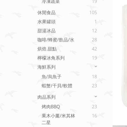
冷凍蔬菜
19
休閒食品
105
水果罐頭
1
甜湯冰品
12
咖啡/蜂蜜/飲品/水
28
烘焙.甜點
42
檸檬冰角系列
19
海鮮系列
魚/烏魚子
18
蝦蟹/干貝/軟體
23
肉品系列
烤肉BBQ
23
果木小薰/米其林
16
二星