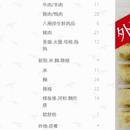
牛肉/羊肉
11
雞肉/鴨肉
20
八兩排生鮮肉品
6
豬肉
21
香腸.火腿.培根.熱
12
狗
穀類.米.麵.雜糧
米
11
麵
24
雜糧
22
粿板條.河粉.麵疙
14
瘩
鬆餅粉
1
炸物.搭餐