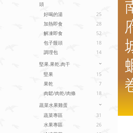
頭
好喝的湯
25
加熱即食
28
解凍即食
52
包子饅頭
18
調理包
14
堅果.果乾.肉干
堅果
15
果乾
7
肉鬆/肉乾/肉條
18
蔬菜水果雞蛋
蔬菜專區
31
水果專區
26