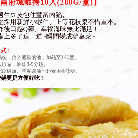
南府城蝦捲10入(280G/盒)】
精選生豆皮包住豐富內餡
。
內餡採用新鮮小蝦仁、上等花枝漿不惜重本
。
酥炸後口感Q彈、幸福海味無比滿足！
餐桌上多了這一道~瞬間變成辦桌菜~
式 :
鍋後，倒入適量的油，加熱至140度。
入蝦卷，油炸3-5分鐘。
配胡椒鹽、蒜泥醬油一起食用很讚喔。
鍋更是方便好吃 !