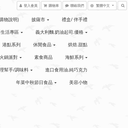
登入會員
購物車
聯絡我們
繁體中文
(購物說明)
披薩市
禮盒/ 伴手禮
新生活專區
義大利麵.奶油起司.優格
港點系列
休閒食品
烘焙.甜點
火鍋派對
素食商品
海鮮系列
理幫手/調味料
進口食用油.純巧克力
年菜中秋節日食品
美容小物