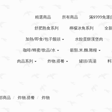
精選商品
所有商品
滿$999免運
舒肥熟食系列
檸檬冰角系列
全
加熱/即食/包子饅頭
水餃蛋餅漢堡肉
咖啡/蜂蜜/飲品/水
穀類.米.麵.雜糧
肉品系列
炸物.搭餐
罐頭/高湯
料
部商品
炸物.搭餐
炸物