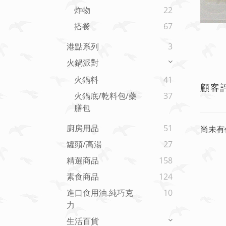
炸物
22
搭餐
67
港點系列
3
火鍋派對
火鍋料
41
顧客
火鍋底/乾料包/藥
37
膳包
廚房用品
51
尚未有
罐頭/高湯
27
精選商品
158
素食商品
124
進口食用油.純巧克
10
力
生活百貨