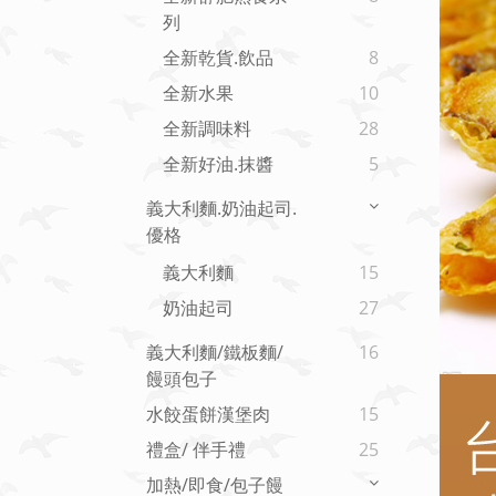
列
全新乾貨.飲品
8
全新水果
10
全新調味料
28
全新好油.抹醬
5
義大利麵.奶油起司.
優格
義大利麵
15
奶油起司
27
義大利麵/鐵板麵/
16
饅頭包子
水餃蛋餅漢堡肉
15
禮盒/ 伴手禮
25
加熱/即食/包子饅