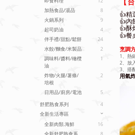
即食料理
12
【台
加熱食品/湯品
8
👍
火鍋系列
9
👍
👍
起司奶油
4
👍
伴手禮/甜點/鬆餅
24
烹調方
水餃/麵食/米製品
2
1、熱
調味料/醬料/橄欖
1
2、放
油
3、搭
炸物/火腿/薯條/
2
用氣炸
培根
日用品/廚房/電池
5
舒肥熟食系列
4
全新生活專區
全新肉類.海鮮
16
全新舒肥熟食系
8