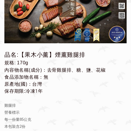
品名:【果木小薰】煙薰雞腿排
規格:
170g
內容物名稱(成分)：去骨雞腿排、糖、鹽、花椒
食品添加物名稱：無
原產地(國)：台灣
保存期限:冷凍1年
雞腿排
營養標示
每一份量85公克
本包裝含2份