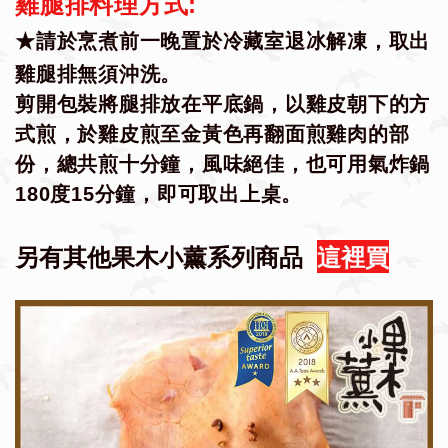
雞腿排料理方式:
★
請於烹煮前一晚置於冷藏室退冰解凍，取出
雞腿排無須沖洗。
剪開包裝將腿排放在平底鍋，
以雞皮朝下的方
式煎，於雞皮煎至金黃色再翻面煎雞肉的部
份，總共煎十分鐘，風味絕佳，也可用氣炸鍋
180度15分鐘，即可取出上桌。
另有其他果木小薰系列商品
這裡買