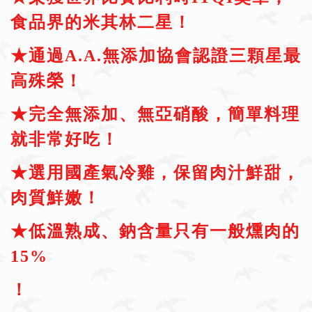
食品界的米其林二星！
★
通過A.A.無添加協會認證三顆星最
高殊榮
！
★完全無添加、無亞硝酸，簡單料理
就非常好吃！
★
選用國產氣冷雞，保留肉汁鮮甜，
肉質鮮嫩
！
★低溫熟成、鈉含量只有一般燻肉的
15%
！