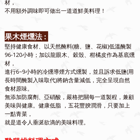
材，
不用額外調味即可做出一道
道鮮美料理！
果木煙燻法 :
堅持健康食材、以天然醃料(糖、鹽、花椒)低溫醃製
96-120小時；加以龍眼木、穀殼、柑橘皮作為基底燻
材，
進行6~9小時的冷燻導煙方式燻製，並且訴求低鹽(用
長時間醃製入味取代)將鈉含量減低，完全呈現自然
食材原味。
無添加防腐劑、亞硝酸，嚴格把關每一道製程，兼顧
美味與健康。健康低脂 ，五花豐腴潤滑，只要加上
一點青菜，
就是道令人垂涎欲滴的美味料理。