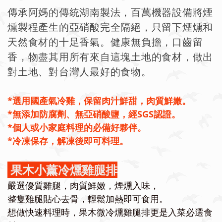
傳承阿媽的傳統湖南製法，百萬機器設備將煙
燻製程產生的亞硝酸完全隔絕，只留下煙燻和
天然食材的十足香氣。健康無負擔，口齒留
香，
物盡其用所有來自這塊土地的食材，做出
對土地、對台灣人最好的食物。
*選用國產氣冷雞，保留肉汁鮮甜，肉質鮮嫩。
*無添加防腐劑、無亞硝酸鹽，經SGS認證。
*個人或小家庭料理的必備好夥伴。
*冷凍保存，解凍後即可料理。
果木小薰冷燻雞腿排
嚴選優質雞腿，肉質鮮嫩，煙燻入味，
整隻雞腿貼心去骨，輕鬆加熱即可食用。
想做快速料理時，果木微冷燻雞腿排更是入菜必選食