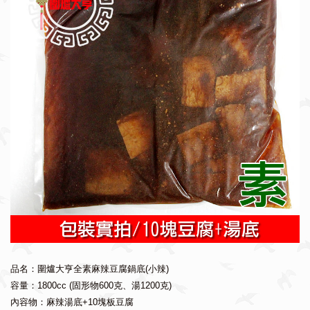
品名：圍爐大亨全素麻辣豆腐鍋底(小辣)
容量：1800cc (固形物600克、湯1200克)
內容物：麻辣湯底+10塊板豆腐