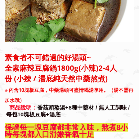
素食者不可錯過的好湯頭~
全素麻辣豆腐鍋1800g(小辣)2-4人
份
(小辣 / 湯底純天然中藥熬煮)
※
內含10塊板豆腐
，中藥湯頭可盡情喝湯享用。（湯不需再
加水哦）
商品說明：
香菇頭熬湯+8種中藥材
/
無人工調味 /
每包10塊板豆腐+湯底
保證每一塊豆腐都非常入味，熬煮8小
時每塊都入口滑嫩香氣十足