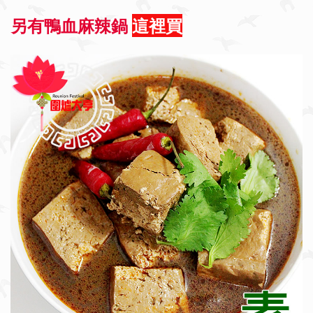
另有鴨血麻辣鍋
這裡買