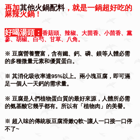
再加
其他火鍋配料
，就是一鍋超好吃的
麻辣火鍋 !
好喝湯頭：
香菇頭、辣椒、大茴香、小茴香、黨
蔘、胡椒、白芍、甘草、八角。
※
豆腐營養豐富，含有鐵、鈣、磷、鎂等人體必需
的多種微量元素和
優質蛋白。
※
其消化吸收率達95%以上。兩小塊豆腐，即可滿
足一個人一天鈣的需求量。
※
豆腐是人們植物蛋白質的最好來源，人體所必需
的氨基酸它幾乎都有。所以有「植物肉」的美譽。
※
超入味的傳
統板豆腐滑嫩Q軟~
讓人一口接一口停
不了~