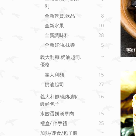
列
全新乾貨.飲品
8
全新水果
10
全新調味料
28
全新好油.抹醬
5
義大利麵.奶油起司.
優格
義大利麵
15
奶油起司
27
義大利麵/鐵板麵/
16
饅頭包子
水餃蛋餅漢堡肉
15
禮盒/ 伴手禮
25
加熱/即食/包子饅