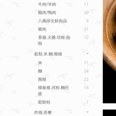
牛肉/羊肉
11
雞肉/鴨肉
20
八兩排生鮮肉品
6
豬肉
21
香腸.火腿.培根.熱
12
狗
穀類.米.麵.雜糧
米
11
麵
24
雜糧
22
粿板條.河粉.麵疙
14
瘩
鬆餅粉
1
炸物.搭餐