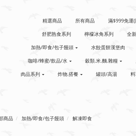
精選商品
所有商品
滿$999免運
舒肥熟食系列
檸檬冰角系列
全
加熱/即食/包子饅頭
水餃蛋餅漢堡肉
咖啡/蜂蜜/飲品/水
穀類.米.麵.雜糧
肉品系列
炸物.搭餐
罐頭/高湯
料
部商品
加熱/即食/包子饅頭
解凍即食