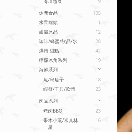
冷凍蔬菜
19
休閒食品
105
水果罐頭
1
甜湯冰品
12
咖啡/蜂蜜/飲品/水
28
烘焙.甜點
42
檸檬冰角系列
19
海鮮系列
魚/烏魚子
18
蝦蟹/干貝/軟體
23
肉品系列
烤肉BBQ
23
果木小薰/米其林
16
二星