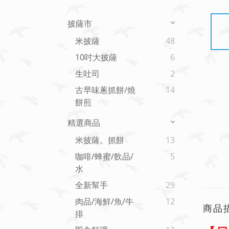
披薩市
米披薩
48
10吋大披薩
6
生吐司
2
古早味蔥抓餅/燒
14
餅煎
精選商品
米披薩。抓餅
13
咖啡/蜂蜜/飲品/
5
水
全新幫手
29
肉品/海鮮/魚/牛
12
商品
排