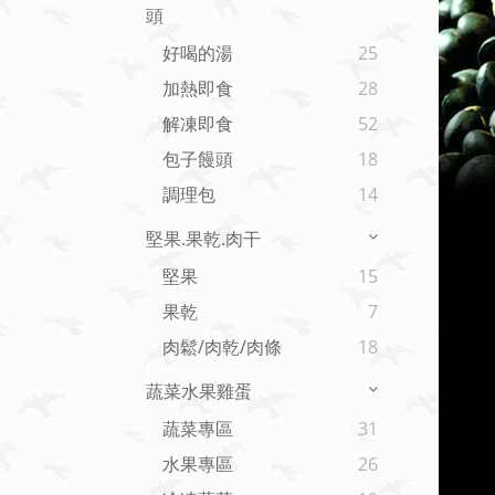
頭
好喝的湯
25
加熱即食
28
解凍即食
52
包子饅頭
18
調理包
14
堅果.果乾.肉干
堅果
15
果乾
7
肉鬆/肉乾/肉條
18
蔬菜水果雞蛋
蔬菜專區
31
水果專區
26