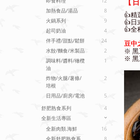
即食料理
12
【日
加熱食品/湯品
8
👍
火鍋系列
9
👍
👍
起司奶油
4
伴手禮/甜點/鬆餅
24
豆中
水餃/麵食/米製品
2
※
黑
※
黑
調味料/醬料/橄欖
1
油
炸物/火腿/薯條/
2
培根
日用品/廚房/電池
5
舒肥熟食系列
4
全新生活專區
全新肉類.海鮮
16
全新舒肥熟食系
8