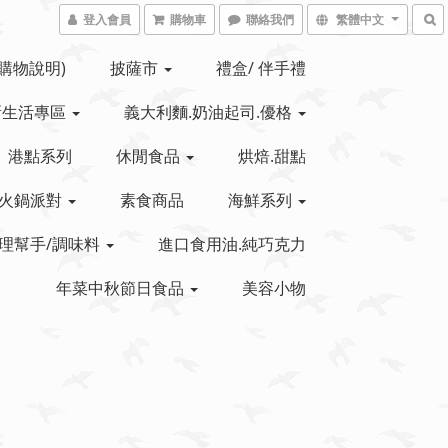
登入會員
購物車
聯絡我們
繁體中文
(購物說明)
披薩市
禮盒/ 伴手禮
新生活專區
義大利麵.奶油起司.優格
港點系列
休閒食品
烘焙.甜點
火鍋派對
素食商品
海鮮系列
理幫手/調味料
進口食用油.純巧克力
年菜中秋節日食品
美容小物