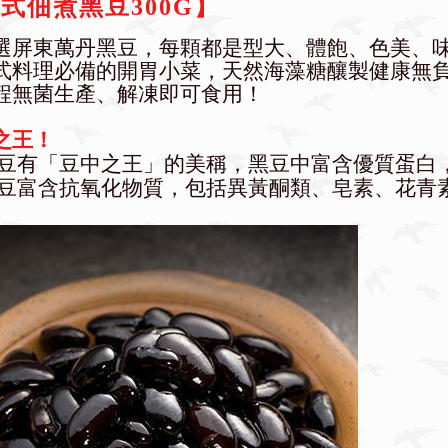
式佃煮黑豆300G】
精選屏東萬丹黑豆，每顆都是
型大、體飽、色美、
日式料理必備的開胃小菜，
天然海藻糖釀製健康無
全程無菌生產、解凍即可食用！
之王！
豆有「豆中之王」的美稱，黑豆中富含優質蛋白
豆富含抗氧化物質，包括異黃酮類、皂素、花青