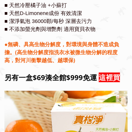
■ 天然冷壓橘子油 +小蘇打
■ 天然D-Limonene成份 有效清潔
■ 潔淨氣泡 36000顆/每秒 深層去污力
■ 不添加螢光劑與增艷劑 適用寶貝衣物
●無磷、具高生物分解度，對環境與身體不造成負
擔。(高生物分解度指洗衣水被微生物分解的程度
高，對河川衝擊越低、越環保)
另有一盒$69湊全館$999免運
這裡買