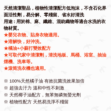
天然清潔聖品，植物性清潔配方低泡沫，不含石化界
面活性劑，易分解、零殘留、省水好清洗
用途 : 用於棉、麻、纖維、混紡織物等適合水洗的衣
物材質。
★嬰兒衣物、貼身衣物適用。
★溶解快，好沖洗。
★橘油+小蘇打雙效配方
★
可取代家中清潔劑，清洗地板、馬桶、浴室、抽油
煙機、洗車等。
★
滾筒洗衣機也適用。
※ 100%天然橘子油 有效抗菌洗效果加倍
※
超強去汙力 溫和中性不刺激
※ 天然椰子油配方，
無苯無磷無螢光劑
※
植物性配方 天然易洗淨不殘留