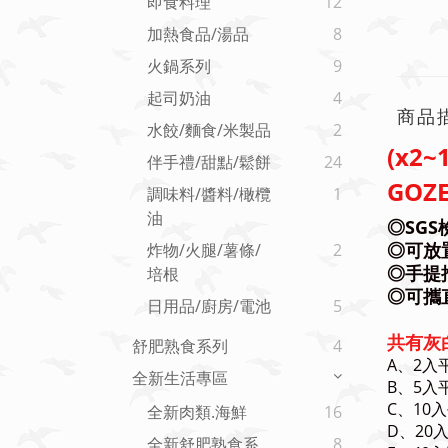
即食料理
12
加熱食品/湯品
8
火鍋系列
9
起司奶油
4
商品
水餃/麵食/米製品
2
(x2
伴手禮/甜點/鬆餅
24
GOZ
調味料/醬料/橄欖
1
油
◎SG
◎
可放
炸物/火腿/薯條/
2
◎
手提
培根
◎可攜
日用品/廚房/電池
5
共有灰
舒肥熟食系列
4
A、2入平
全新生活專區
B、5入平
C、10入
全新肉類.海鮮
16
D、20入
全新舒肥熟食系
8