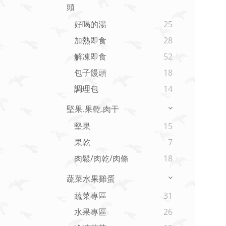
頭
好喝的湯
25
加熱即食
28
解凍即食
52
包子饅頭
18
調理包
14
堅果.果乾.肉干
堅果
15
果乾
7
肉鬆/肉乾/肉條
18
蔬菜水果雞蛋
蔬菜專區
31
水果專區
26