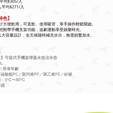
平均$305/入
入平均$271/入
特色】
設計方便飲用，可直飲、使用吸管，單手操作輕鬆開啟。
握把附帶手機支架功能，追劇運動享受娛樂時光。
00ML大容量設計，全天候隨時補充水分，無需頻繁加水。
格
坊】可提式手機架彈蓋水壺涼水壺
6L
: 所有年齡
碳酸酯PC／聚丙烯PP／聚乙烯PE／矽膠
：0℃〜80℃
中國