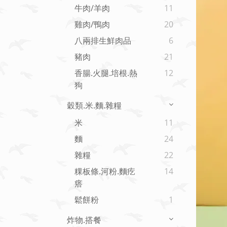
牛肉/羊肉
11
雞肉/鴨肉
20
八兩排生鮮肉品
6
豬肉
21
香腸.火腿.培根.熱
12
狗
穀類.米.麵.雜糧
米
11
麵
24
雜糧
22
粿板條.河粉.麵疙
14
瘩
鬆餅粉
1
炸物.搭餐