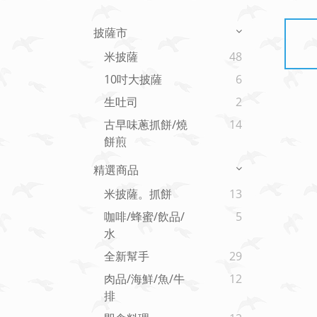
披薩市
米披薩
48
10吋大披薩
6
生吐司
2
古早味蔥抓餅/燒
14
餅煎
精選商品
米披薩。抓餅
13
咖啡/蜂蜜/飲品/
5
水
全新幫手
29
肉品/海鮮/魚/牛
12
排