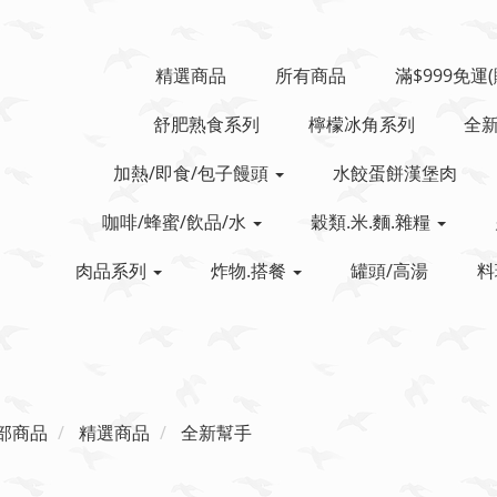
精選商品
所有商品
滿$999免運
舒肥熟食系列
檸檬冰角系列
全
加熱/即食/包子饅頭
水餃蛋餅漢堡肉
咖啡/蜂蜜/飲品/水
穀類.米.麵.雜糧
肉品系列
炸物.搭餐
罐頭/高湯
料
部商品
精選商品
全新幫手