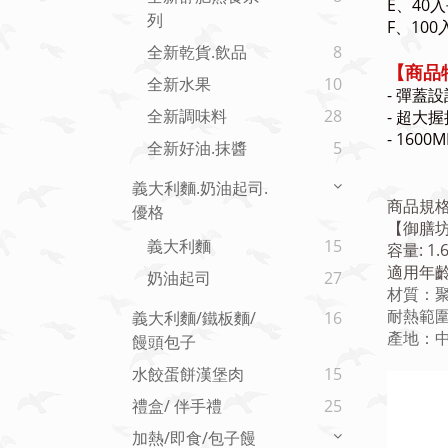
E、40入
列
F、100
全新乾貨.飲品
8
【商品
全新水果
10
- 彈蓋
全新調味料
28
- 超大
- 16
全新好油.抹醬
5
義大利麵.奶油起司.
商品規
優格
【御膳
義大利麵
15
容量: 1.
適用年齡
奶油起司
27
材質：聚
耐熱範圍
義大利麵/鐵板麵/
16
產地：
饅頭包子
水餃蛋餅漢堡肉
15
禮盒/ 伴手禮
25
加熱/即食/包子饅