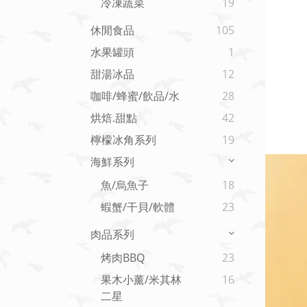
冷凍蔬菜
19
休閒食品
105
水果罐頭
1
甜湯冰品
12
咖啡/蜂蜜/飲品/水
28
烘焙.甜點
42
檸檬冰角系列
19
海鮮系列
魚/烏魚子
18
蝦蟹/干貝/軟體
23
肉品系列
烤肉BBQ
23
果木小薰/米其林
16
二星