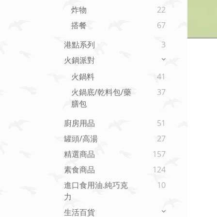
炸物
22
搭餐
67
港點系列
3
火鍋派對
火鍋料
41
火鍋底/乾料包/藥
37
膳包
廚房用品
51
罐頭/高湯
27
精選商品
157
素食商品
124
進口食用油.純巧克
10
力
生活百貨