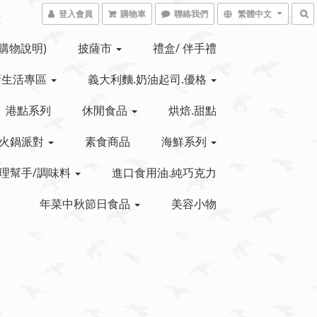
登入會員
購物車
聯絡我們
繁體中文
(購物說明)
披薩市
禮盒/ 伴手禮
新生活專區
義大利麵.奶油起司.優格
港點系列
休閒食品
烘焙.甜點
火鍋派對
素食商品
海鮮系列
理幫手/調味料
進口食用油.純巧克力
年菜中秋節日食品
美容小物