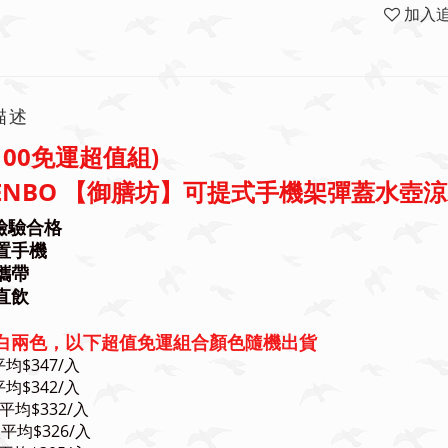
加入
描述
~100免運超值組)
ENBO 【御膳坊】可提式手機架彈蓋水壺涼水壺
S檢驗合格
置手機
攜帶
直飲
白兩色，以下超值免運組合顏色隨機出貨
均$347/入
均$342/入
平均$332/入
平均$326/入