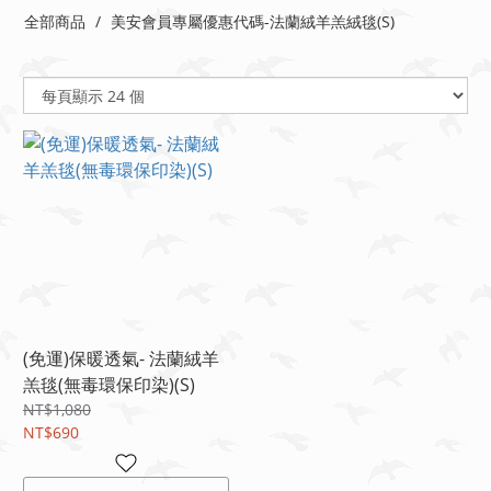
全部商品
美安會員專屬優惠代碼-法蘭絨羊羔絨毯(S)
(免運)保暖透氣- 法蘭絨羊
羔毯(無毒環保印染)(S)
NT$1,080
NT$690