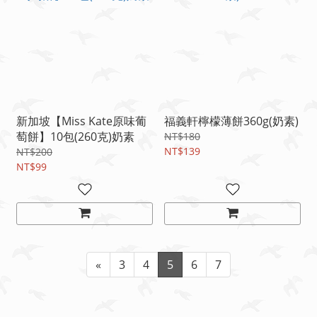
新加坡【Miss Kate原味葡
福義軒檸檬薄餅360g(奶素)
萄餅】10包(260克)奶素
NT$180
NT$139
NT$200
NT$99
«
3
4
5
6
7