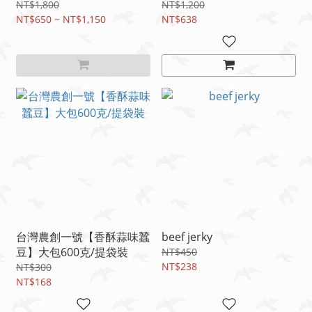
產地直送_中秋禮盒)
NT$1,800
NT$1,200
NT$650 ~ NT$1,150
NT$638
台灣農創一號【香酥蒜味蠶
beef jerky
豆】大包600克/提袋裝
NT$450
NT$238
NT$300
NT$168