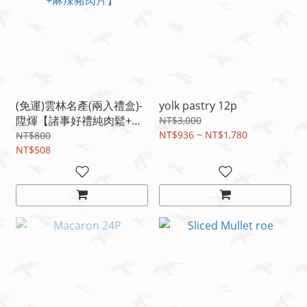
(免運)雲林名產(兩入禮盒)-
yolk pastry 12p
陞煇【諸事好禮純肉鬆+麻
NT$3,000
辣豬肉片】
NT$936 ~ NT$1,780
NT$800
NT$508