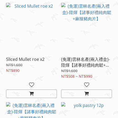
Sliced Mullet roe x2
(免運)雲林名產(兩入禮盒)-
陞煇【諸事好禮純肉鬆+麻
NT$1,600
NT$890
辣豬肉片】
NT$1,600
NT$508 ~ NT$990