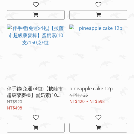
伴手禮(免運x4包)【披薩市
pineapple cake 12p
超級藜麥棒】蛋奶素(10
NT$1,125
支/150克/包)
NT$420 ~ NT$598
NT$920
NT$498