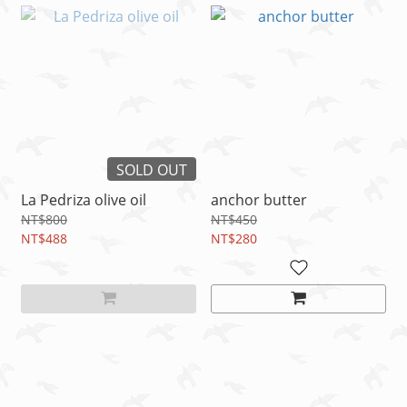
SOLD OUT
La Pedriza olive oil
anchor butter
NT$800
NT$450
NT$488
NT$280