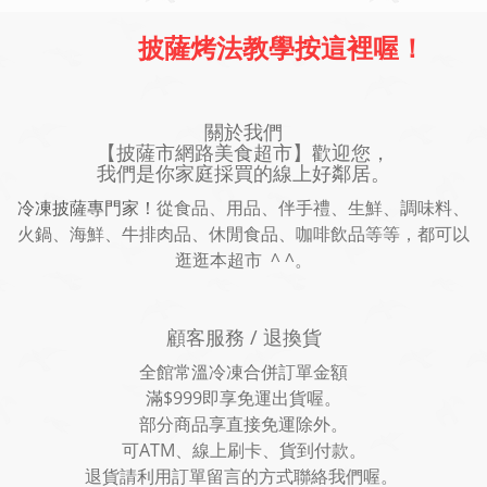
披薩烤法教學按這裡喔！
關於我們
【披薩市網路美食超市】歡迎您，
我們是你家庭採買的線上好鄰居。
冷凍披薩專門家！
從食品、用品、伴手禮、生鮮、調味料、
火鍋、海鮮、牛排肉品、休閒食品、咖啡飲品等等，都可以
逛逛本超市 ^ ^。
顧客服務 / 退換貨
全館常溫冷凍合併訂單金額
滿$999即享免運出貨喔。
部分商品享直接免運除外。
可ATM、線上刷卡、貨到付款。
退貨請利用訂單留言的方式聯絡我們喔。