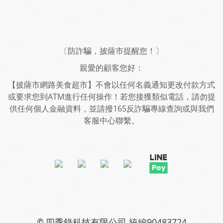
〔防詐騙，披薩市提醒您！〕
親愛的顧客您好：
【披薩市網路美食超市】不會以任何名義通知更改付款方式
或要求您到ATM進行任何操作！若您接獲類似電話，請勿提
供任何個人金融資料，並請撥165反詐騙專線查詢或與我們
客服中心聯繫。
四季錄科技有限公司 統編90483724
©