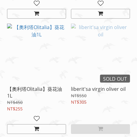
SOLD OUT
【奧利塔Olitalia】葵花油
liberit'sa virgin oliver oil
1L
NT$550
NT$305
NT$450
NT$255