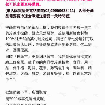
都可以來電直接購買。
(來店購買請先電話詢問(02)29950638#11)，因部分商
品需要從冷凍倉庫運送需要一天時間喔)
披薩市有自己的食品工廠，我們製造全世界獨一無二
的冷凍米披薩，餅皮天然發酵，並使用新鮮食材和
100%純天然的莫札瑞拉起司，讓您在家七分鐘就可以
烤出披薩店口感，更提供餐飲通路副餐選擇、代工需
求、團購優惠。
同時『披薩市』更是網路超市，我們是你家庭採買的
線上好鄰居。數千種的商品從冷凍披薩、食品、用
品、伴手禮、海鮮、蔬果、雞鴨魚牛肉、調味料、麵
包甜點、火鍋、餅乾、米麵食等等，都可以逛逛本超
市 ^ ^。
歡迎網路下單，店面取貨
滿$999即享免運出貨喔。