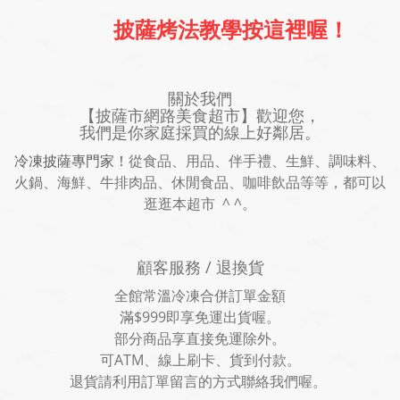
披薩烤法教學按這裡喔！
關於我們
【披薩市網路美食超市】歡迎您，
我們是你家庭採買的線上好鄰居。
冷凍披薩專門家！
從食品、用品、伴手禮、生鮮、調味料、
火鍋、海鮮、牛排肉品、休閒食品、咖啡飲品等等，都可以
逛逛本超市 ^ ^。
顧客服務 / 退換貨
全館常溫冷凍合併訂單金額
滿$999即享免運出貨喔。
部分商品享直接免運除外。
可ATM、線上刷卡、貨到付款。
退貨請利用訂單留言的方式聯絡我們喔。