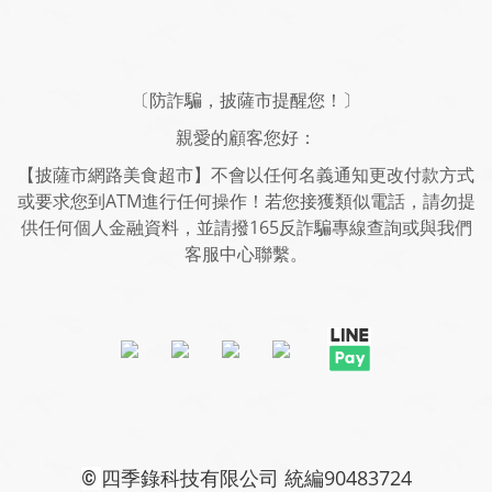
〔防詐騙，披薩市提醒您！〕
親愛的顧客您好：
【披薩市網路美食超市】不會以任何名義通知更改付款方式
或要求您到ATM進行任何操作！若您接獲類似電話，請勿提
供任何個人金融資料，並請撥165反詐騙專線查詢或與我們
客服中心聯繫。
四季錄科技有限公司 統編90483724
©