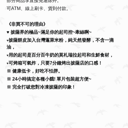
部分商品享直接免運除外。
可ATM、線上刷卡、貨到付款。
《非買不可的理由》
♥ 披薩界的極品~滿足你的起司控~牽絲啊~
披薩餅皮加入台灣蓬萊米粉，純天然發酵，不含一滴
♥
油，
用的起司是百分百牛奶的莫札瑞拉起司和生鮮食材，
♥
可烤箱可氣炸，只要7分鐘烤出披薩店的口感！
♥
※ 健康低卡，好吃不怕胖。
※ 24小時搞定各種小餓! 單片包裝超方便~
※ 完全打破您對冷凍披薩的印象 !