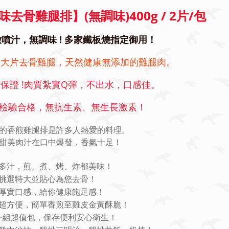
味去骨雞腿排】(無調味)400g / 2片/包
噴汁，無調味 ! 多家鐵板燒指定御用！
港大片去骨雞腿，天然健康無添加的雞腿肉。
保證 !肉質紮實Q彈，不出水，口感佳。
S檢驗合格，無抗生素、無生長激素！
的香煎雞腿排是許多人熱愛的料理。
甜美肉汁在口中爆發，香氣十足！
多汁，煎、煮、烤、炸都美味！
挑選特大並貼心為您去骨
！
厚實口感，給你健康飽足感
！
超方便，簡單香煎至雞皮金黃酥脆！
一組超值包，保存便利安心衛生
！