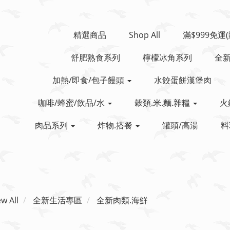
精選商品
Shop All
滿$999免運
舒肥熟食系列
檸檬冰角系列
全
加熱/即食/包子饅頭
水餃蛋餅漢堡肉
咖啡/蜂蜜/飲品/水
穀類.米.麵.雜糧
火
肉品系列
炸物.搭餐
罐頭/高湯
料
ew All
全新生活專區
全新肉類.海鮮