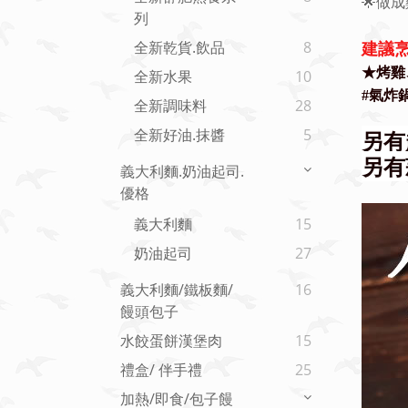
🌟
做成
列
建議烹
全新乾貨.飲品
8
★烤雞
全新水果
10
#氣炸
全新調味料
28
全新好油.抹醬
5
另有
另有
義大利麵.奶油起司.
優格
義大利麵
15
奶油起司
27
義大利麵/鐵板麵/
16
饅頭包子
水餃蛋餅漢堡肉
15
禮盒/ 伴手禮
25
加熱/即食/包子饅