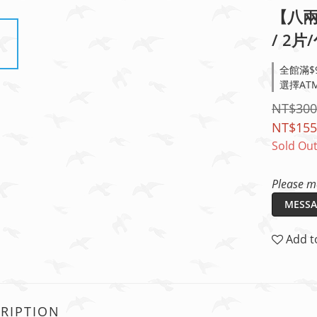
【八兩
/ 2片
全館滿$9
選擇ATM
NT$300
NT$155
Sold Ou
Please me
MESSA
Add t
RIPTION