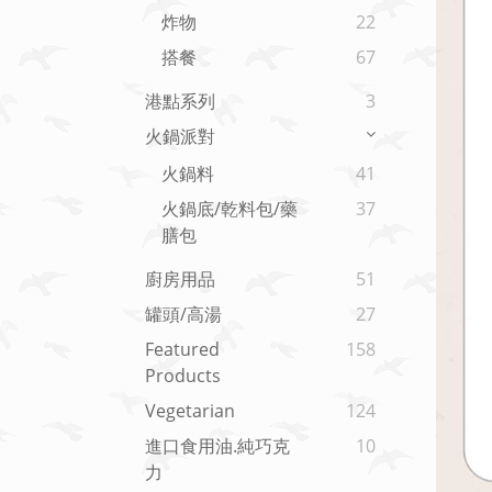
炸物
22
搭餐
67
港點系列
3
火鍋派對
火鍋料
41
火鍋底/乾料包/藥
37
膳包
廚房用品
51
罐頭/高湯
27
Featured
158
Products
Vegetarian
124
進口食用油.純巧克
10
力