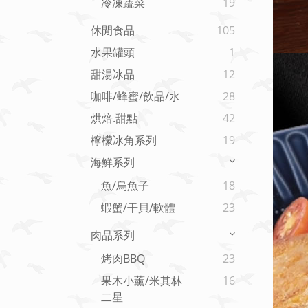
冷凍蔬菜
19
休閒食品
105
水果罐頭
1
甜湯冰品
12
咖啡/蜂蜜/飲品/水
28
烘焙.甜點
42
檸檬冰角系列
19
海鮮系列
魚/烏魚子
18
蝦蟹/干貝/軟體
23
肉品系列
烤肉BBQ
23
果木小薰/米其林
16
二星