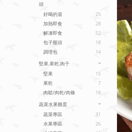
頭
好喝的湯
25
加熱即食
28
解凍即食
52
包子饅頭
18
調理包
14
堅果.果乾.肉干
堅果
15
果乾
7
肉鬆/肉乾/肉條
18
蔬菜水果雞蛋
蔬菜專區
31
水果專區
26