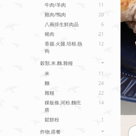
牛肉/羊肉
11
雞肉/鴨肉
20
八兩排生鮮肉品
6
豬肉
21
香腸.火腿.培根.熱
12
狗
穀類.米.麵.雜糧
米
11
麵
24
雜糧
22
粿板條.河粉.麵疙
14
瘩
鬆餅粉
1
炸物.搭餐