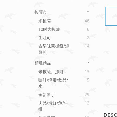
披薩市
米披薩
48
10吋大披薩
6
生吐司
2
古早味蔥抓餅/燒
14
餅煎
精選商品
米披薩。抓餅
13
咖啡/蜂蜜/飲品/
5
水
全新幫手
29
肉品/海鮮/魚/牛
12
排
DESC