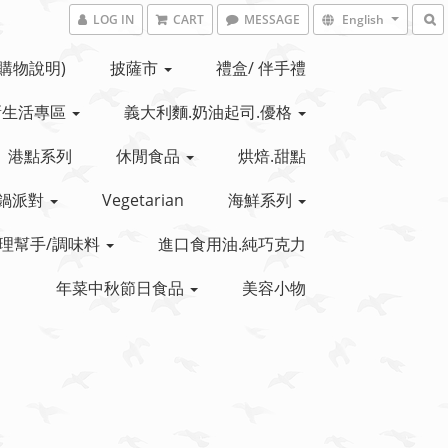
LOG IN
CART
MESSAGE
English
(購物說明)
披薩市
禮盒/ 伴手禮
新生活專區
義大利麵.奶油起司.優格
港點系列
休閒食品
烘焙.甜點
鍋派對
Vegetarian
海鮮系列
理幫手/調味料
進口食用油.純巧克力
年菜中秋節日食品
美容小物