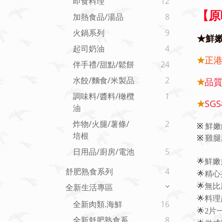
即食料理
12
【原
加熱食品/湯品
8
火鍋系列
9
★
鮮嫩
起司奶油
4
★
正
伴手禮/甜點/鬆餅
24
水餃/麵食/米製品
2
★
品質
調味料/醬料/橄欖
1
★
SG
油
炸物/火腿/薯條/
2
鮮嫩
※
培根
雞腿
※
日用品/廚房/電池
5
🌟
鮮嫩
舒肥熟食系列
4
🌟
精心
🌟
無比
全新生活專區
🌟
料理
全新肉類.海鮮
16
🌟
2片
全新舒肥熟食系
8