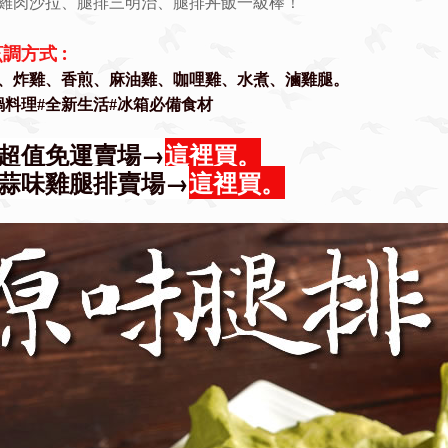
雞肉沙拉、腿排三明治、腿排丼飯一級棒！
調方式 :
、炸雞、香煎、麻油雞、咖哩雞、水煮、滷雞腿。
鍋料理#
全新生活#
冰箱必備食材
超值免運賣場→
這裡買。
蒜味雞腿排賣場→
這裡買。