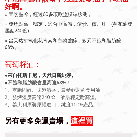
好啊。
※ 天然壓榨，
經過60多項歐盟標準檢測 。
※ 發煙點高、穩定，適合中高溫，清炒、煎、炸。(葵花油發
煙點240度)
※ 含天然抗氧化花青素和白藜蘆醇，多元不飽和脂肪酸
68%。
葡萄籽油：
●來自托斯卡尼，天然日曬純淨。
●
不飽和脂肪酸含量高達68% !
1、
零膽固醇、味道清香，
最受歡迎的食用油。
2、發煙溫度高達240℃，油品穩定耐高溫。
3、義大利原裝原罐進口，純度100%產品。
另有更多免運賣場，
這裡買