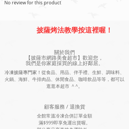
No review for this product
披薩烤法教學按這裡喔！
關於我們
【披薩市網路美食超市】歡迎您，
我們是你家庭採買的線上好鄰居。
冷凍披薩專門家！
從食品、用品、伴手禮、生鮮、調味料、
火鍋、海鮮、牛排肉品、休閒食品、咖啡飲品等等，都可以
逛逛本超市 ^ ^。
顧客服務 / 退換貨
全館常溫冷凍合併訂單金額
滿$999即享免運出貨喔。