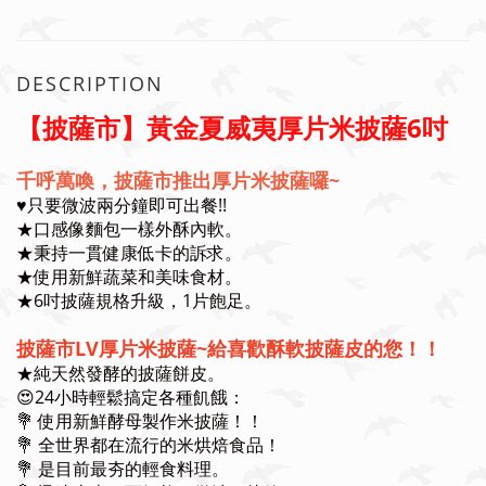
DESCRIPTION
【披薩市】黃金夏威夷厚片米披薩6吋
千呼萬喚，披薩市推出厚片米披薩囉~
♥️只要微波兩分鐘即可出餐!!
★口感像麵包一樣外酥內軟。
★秉持一貫健康低卡的訴求。
★使用新鮮蔬菜和美味食材。
★6吋披薩規格升級，1片飽足。
披薩市LV厚片米披薩~給喜歡酥軟披薩皮的您！！
★純天然發酵的披薩餅皮。
😍24小時輕鬆搞定各種飢餓：
💐 使用新鮮酵母製作米披薩！！
💐 全世界都在流行的米烘焙食品！
💐 是目前最夯的輕食料理。