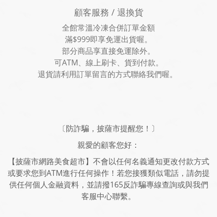
顧客服務 / 退換貨
全館常溫冷凍合併訂單金額
滿$999即享免運出貨喔。
部分商品享直接免運除外。
可ATM、線上刷卡、貨到付款。
退貨請利用訂單留言的方式聯絡我們喔。
〔防詐騙，披薩市提醒您！〕
親愛的顧客您好：
【披薩市網路美食超市】不會以任何名義通知更改付款方式
或要求您到ATM進行任何操作！若您接獲類似電話，請勿提
供任何個人金融資料，並請撥165反詐騙專線查詢或與我們
客服中心聯繫。