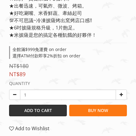
★出餐迅速，可氣炸、微波、烤箱。
★好吃涮嘴、米香鮮蔬、牽絲起司
💯不可思議~冷凍披薩烤出窯烤店口感!!
★6吋披薩規格升級，1片飽足。
★米披薩是您的搞定各種飢餓的好夥伴！
全館滿$999免運費 on order
選擇ATM付款即享2%折扣 on order
NT$180
NT$89
QUANTITY
ADD TO CART
BUY NOW
Add to Wishlist