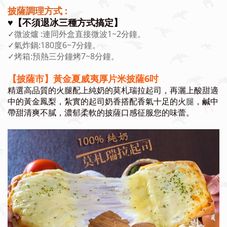
披薩調理方式 :
♥️【不須退冰三種方式搞定】
✓微波爐 :連同外盒直接微波1~2分鐘。
✓氣炸鍋:180度6~7分鐘。
✓烤箱:預熱三分鐘烤7~8分鐘。
【披薩市】黃金夏威夷厚片米披薩6吋
精選高品質的火腿配上純奶的莫札瑞拉起司，再灑上酸甜適
中的黃金鳳梨，紮實的起司奶香搭配香氣十足的火
腿
，鹹中
帶甜清爽不膩，濃郁柔軟的披薩口感征服您的味蕾。