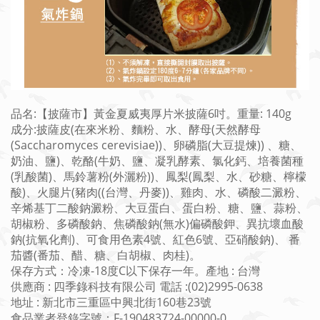
品名:【披薩市】黃金夏威夷厚片米披薩6吋。重量: 140g
成分:披薩皮(在來米粉、麵粉、水、酵母(天然酵母
(Saccharomyces cerevisiae))、卵磷脂(大豆提煉)) 、糖、
奶油、鹽)、乾酪(牛奶、鹽、凝乳酵素、氯化鈣、培養菌種
(乳酸菌)、馬鈴薯粉(外灑粉))、鳳梨(鳳梨、水、砂糖、檸檬
酸)、火腿片(豬肉((台灣、丹麥))、雞肉、水、磷酸二澱粉、
辛烯基丁二酸鈉澱粉、大豆蛋白、蛋白粉、糖、鹽、蒜粉、
胡椒粉、多磷酸鈉、焦磷酸鈉(無水)偏磷酸鉀、異抗壞血酸
鈉(抗氧化劑)、可食用色素4號、紅色6號、亞硝酸鈉)、 番
茄醬(番茄、醋、糖、白胡椒、肉桂)。
保存方式：冷凍-18度C以下保存一年。產地 : 台灣
供應商 : 四季錄科技有限公司 電話 :(02)2995-0638
地址 : 新北市三重區中興北街160巷23號
食品業者登錄字號：F-190483724-00000-0