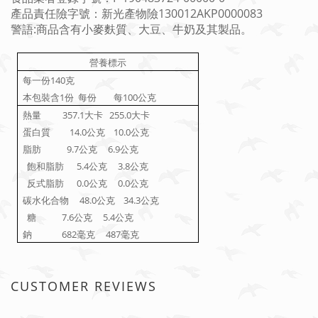
產品責任險字號：新光產物險130012AKP0000083
警語:商品含有小麥麩質、大豆、牛奶及其製品。
營養標示
140
每一份
克
1
100
本包裝含
份 每份
每
公克
357.1
255.0
熱量
大卡
大卡
14.0
10.0
蛋白質
公克
公克
9.7
6.9
脂肪
公克
公克
5.4
3.8
飽和脂肪
公克
公克
0.0
0.0
反式脂肪
公克
公克
48.0
34.3
碳水化合物
公克
公克
7.6
5.4
糖
公克
公克
682
487
鈉
毫克
毫克
CUSTOMER REVIEWS