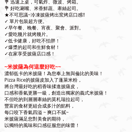
💐 迅速上桌，可氣炸、微波、烤箱。
💐 好吃涮嘴、米香鮮蔬、牽絲起司。
★不可思議~冷凍披薩烤出窯烤店口感!!
✓ 單片包裝超方便。
✓
早午餐、晚餐、宵夜、聚會、派對。
✓
愛吃幾片就烤幾片。
✓低卡健康，好吃不怕胖！
✓爆漿的起司和生鮮食材！
✓在家享受披薩店口感！
~米披薩為何這麼好吃~~
濃郁低卡的米披薩！為您奉上無與倫比的美味！
Pizza Rice的披薩皮加入了蓬萊米粉，
將台灣最好吃的稻香味揉進披薩皮，
口感和香氣更勝一級，創造出獨家的義式米披薩！
不但吃的到層層牽絲的莫札瑞拉起司，
豐富的食材更組合成多汁的餡料，
每口咬下香氣四溢 ~ 爽口不膩~
米披薩滿足您對美食的期待，
以獨特的風味和口感征服您的味蕾！