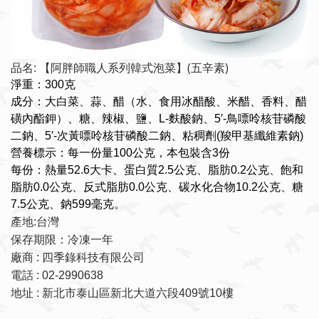
品名: 【阿胖師職人系列韓式泡菜】(五辛素)
淨重：300克
成分：大白菜、蒜、醋（水、食用冰醋酸、米醋、香料、醋
磺內酯鉀）、糖、辣椒、鹽、L-麩酸鈉、5′-鳥嘌呤核苷磷酸
二鈉、5′-次黃嘌呤核苷磷酸二鈉、粘稠劑(羧甲基纖維素鈉)
營養標示：每一份量100公克，本包裝含3份
每份：熱量52.6大卡、蛋白質2.5公克、脂肪0.2公克、飽和
脂肪0.0公克、反式脂肪0.0公克、碳水化合物10.2公克、糖
7.5公克、鈉599毫克。
產地:台灣
保存期限：冷凍一年
廠商 : 四季錄科技有限公司
電話 : 02-2990638
地址 : 新北市泰山區新北大道六段409號10樓