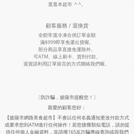
逛逛本超市 ^ ^。
顧客服務 / 退換貨
全館常溫冷凍合併訂單金額
滿$999即享免運出貨喔。
部分商品享直接免運除外。
可ATM、線上刷卡、貨到付款。
退貨請利用訂單留言的方式聯絡我們喔。
〔防詐騙，披薩市提醒您！〕
親愛的顧客您好：
【披薩市網路美食超市】不會以任何名義通知更改付款方式
或要求您到ATM進行任何操作！若您接獲類似電話，請勿提
供任何個人金融資料，並請撥165反詐騙專線查詢或與我們