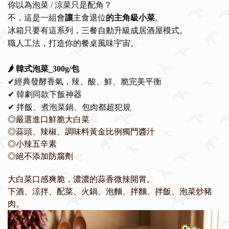
你以為泡菜 / 涼菜只是配角？
讓
的主角級小菜
不，這是一組會
主食退位
。
冰箱只要有這系列，三餐自動升級成居酒屋模式。
職人工法，打造你的餐桌風味宇宙。
🌶️
韓式泡菜_300g/包
✔
經典發酵香氣，辣、酸、鮮、脆完美平衡
✔
韓劇同款下飯神器
✔
拌飯、煮泡菜鍋、包肉都超犯規
◎嚴選進口鮮脆大白菜
◎蒜頭、辣椒、調味料黃金比例獨門醬汁
◎小辣五辛素
◎絕不添加防腐劑
大白菜口感爽脆，濃濃的蒜香微辣開胃。
下酒、涼拌、配菜、火鍋、泡麵、拌麵、拌飯、泡菜炒豬
肉。