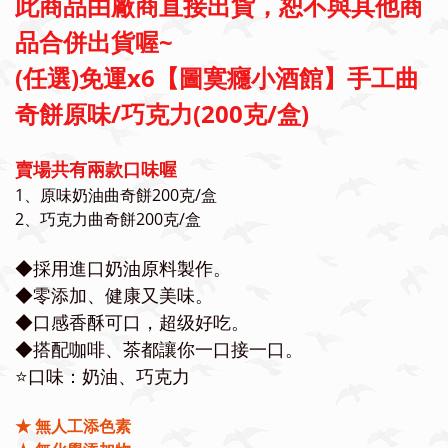
此商品由廠商直接出貨，恕不與其他商
品合併出貨喔~
(任選)免運x6【圖寞癮小酒館】手工曲
奇餅原味/巧克力(200克/盒)
賣場共有兩款口味喔
1、原味奶油曲奇餅200克/盒
2、巧克力曲奇餅200克/盒
◆採用進口奶油原料製作。
◆
零添加、健康又美味。
◆
口感香酥可口，超级好吃。
◆
搭配咖啡、茶都讓你一口接一口。
⭐️口味：奶油、巧克力
★ 無人工添色素