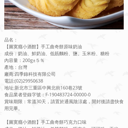
品名：
【圖寞癮小酒館】手工曲奇餅原味奶油
成份：奶油、鮮奶油、低筋麵粉、鹽、玉米粉、糖粉
內容量：200g±５％
產地：台灣
廠商:四季錄科技有限公司
電話:(02)29950638
地址:新北市三重區中興北街160巷23號
食品業者登錄字號：F-190483724-00000-0
賞味期限：常溫30天，請置於通風陰涼處，開封後請盡快食
用完畢。
【圖寞癮小酒館】手工曲奇餅巧克力口味