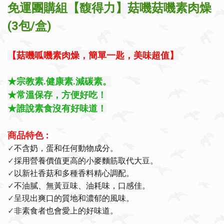
免運團購組【
馥得力
】菇嘰菇嘰素肉燥
(3包/盒)
【菇嘰呱嘰素肉燥，簡單一匙，美味超值】
★宗教素.健康素.減碳素。
★常溫保存，方便好吃
！
★誰說素食沒有好味道！
商品特色 :
不含奶，蛋和任何動物成分。
✓
採用營養價值更高的小麥麵筋取代大豆。
✓
以新社香菇和多種香料精心調配。
✓
不油膩、無黃豆味、油耗味，口感佳。
✓
呈現出爽口的質地和濃郁的風味。
✓
非素食者也會愛上的好味道。
✓