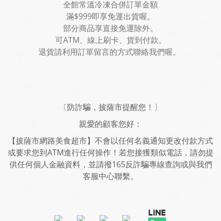
全館常溫冷凍合併訂單金額
滿$999即享免運出貨喔。
部分商品享直接免運除外。
可ATM、線上刷卡、貨到付款。
退貨請利用訂單留言的方式聯絡我們喔。
〔防詐騙，披薩市提醒您！〕
親愛的顧客您好：
【披薩市網路美食超市】不會以任何名義通知更改付款方式
或要求您到ATM進行任何操作！若您接獲類似電話，請勿提
供任何個人金融資料，並請撥165反詐騙專線查詢或與我們
客服中心聯繫。