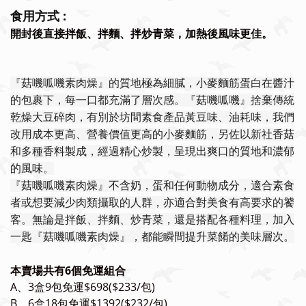
食用方式 :
開封後直接拌飯、拌麵、拌炒青菜，加熱後風味更佳。
『菇嘰呱嘰素肉燥』的質地極為細膩，小麥麵筋蛋白在醬汁
的包裹下，每一口都充滿了層次感。『菇嘰呱嘰』捨棄傳統
乾燥大豆碎肉，有別於坊間素食產品黃豆味、油耗味，我們
改用成本更高、營養價值更高的小麥麵筋，另佐以新社香菇
和多種香料製成，經過精心炒製，呈現出爽口的質地和濃郁
的風味。
『菇嘰呱嘰素肉燥』不含奶，蛋和任何動物成分，適合素食
者或想要減少肉類攝取的人群，亦適合對美食有高要求的饕
客。無論是拌飯、拌麵、炒青菜，還是搭配各種料理，加入
一匙『菇嘰呱嘰素肉燥』，都能瞬間提升菜餚的美味層次。
本賣場共有6個免運組合
A、3盒9包免運$698($233/包)
B、6
盒18
包免運$1392($232/包)