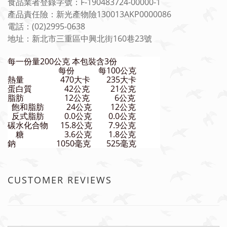
食品業者登錄字號：F-190483724-00000-1
產品責任險：新光產物險130013AKP0000086
電話：(02)2995-0638
地址：新北市三重區中興北街160巷23號
每一份量200公克 本包裝含3份
每份
每100公克
熱量
470大卡
235大卡
蛋白質
42公克
21公克
脂肪
12公克
6公克
飽和脂肪
24公克
12公克
反式脂肪
0.0公克
0.0公克
碳水化合物
15.8公克
7.9公克
糖
3.6公克
1.8公克
鈉
1050毫克
525毫克
CUSTOMER REVIEWS