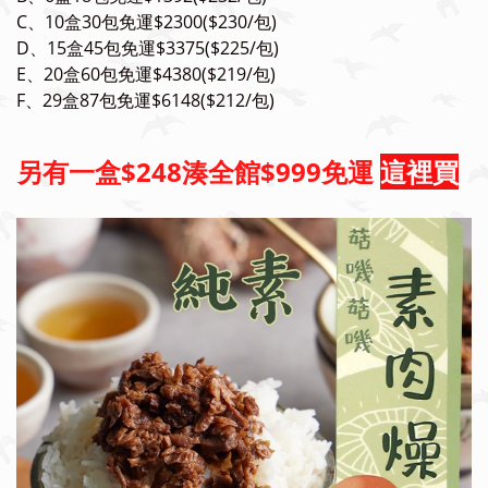
C、10
盒30
包免運$2300($230/包)
D、15
盒45
包免運$3375($225/包)
E、20
盒60
包免運$4380($219/包)
F、29
盒87
包免運$6148($212/包)
另有一盒$248湊全館$999免運
這裡買