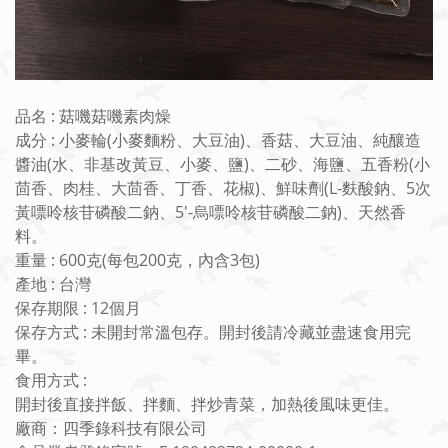
品名 : 菇嘰菇嘰素肉燥
成分 : 小麥輪(小麥麵粉、大豆油)、香菇、大豆油、純釀造
醬油(水、非基改黃豆、小麥、鹽)、二砂、海鹽、五香粉(小
茴香、肉桂、大茴香、丁香、花椒)、鮮味劑(L-麩酸鈉、5次
黃嘌呤核苷磷酸二鈉、5'-烏嘌呤核苷磷酸二鈉)、天然香
料。
重量 : 600克(每包200克，內含3包)
產地 : 台灣
保存期限 : 12個月
保存方式 : 未開封常溫包存。開封後請冷藏並盡速食用完
畢。
食用方式 :
開封後直接拌飯、拌麵、拌炒青菜，加熱後風味更佳。
廠商：四季錄科技有限公司