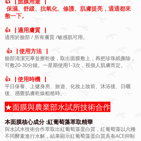
👍
▕ 面膜用途▕
保濕、舒緩、抗氧化、修護、肌膚提亮，
通通都來
敷一下。
👍
▕ 適用膚質▕
適用於臉部 / 所有膚質 /敏感肌可用。
👍
▕ 使用方法▕
臉部清潔完畢並擦乾後，取出面膜敷上，再把珍珠紙撕除，
可敷20-30分鐘。一星期使用1-3次，視個人肌膚而定。
👍
▕ 使用時機▕
平日保養、上健身房、旅遊、化妝上妝前、沐浴後、日曬
後、感覺肌膚乾燥粗糙時。
★面膜與農業部水試所技術合作
本面膜核心成分 :紅葡萄藻萃取精華
與水試水技術合作萃取出紅葡萄藻蛋白質，紅葡萄藻以六種
不同酵素進行水解，結果顯示紅葡萄藻蛋白質具有ACE抑制