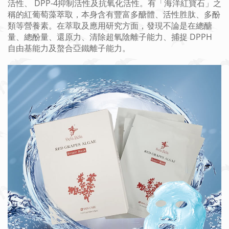
活性、 DPP-4抑制活性及抗氧化活性。有「海洋紅寶石」之
稱的紅葡萄藻萃取，本身含有豐富多醣體、活性胜肽、多酚
類等營養素。在萃取及應用研究方面，發現不論是在總醣
量、總酚量、還原力、清除超氧陰離子能力、捕捉 DPPH
自由基能力及螯合亞鐵離子能力。