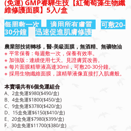
(免運) GMP睿驊生技【紅葡萄藻生物纖
維修護面膜】5入/盒
每周敷一次
適用所有膚質
可敷20-
30分鐘
迅速促進肌膚修護
農業部技術轉移，醫-美級面膜，無酒精、無礦物油
※ 平常保養 : 每週敷一次，保養有效率。
※ 加強版 : 連續使用七天。見證膚質改善
。
※ 每片面膜精華液高達30ml，可敷20-30分鐘。
※ 採用生物纖維面膜，讓精華液像直接打入肌膚般。
本賣場共有6個免運組合
A、2盒免運$980($490/盒)
B、4盒免運$1800($450/盒)
C、9盒免運$3780($420/盒)
D、15盒免運$6150($410/盒)
E、20盒免運$7980($399/盒)
F、30盒免運$11700($380/盒)