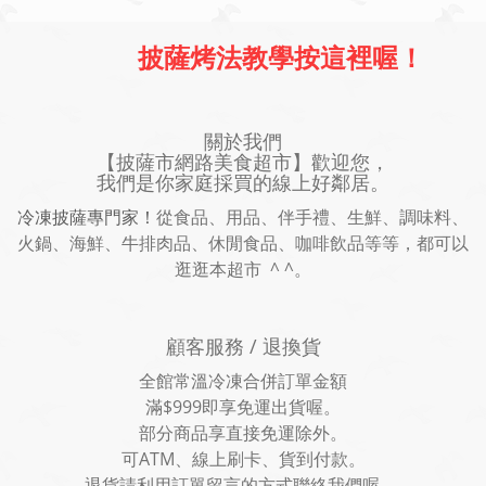
披薩烤法教學按這裡喔！
關於我們
【披薩市網路美食超市】歡迎您，
我們是你家庭採買的線上好鄰居。
冷凍披薩專門家！
從食品、用品、伴手禮、生鮮、調味料、
火鍋、海鮮、牛排肉品、休閒食品、咖啡飲品等等，都可以
逛逛本超市 ^ ^。
顧客服務 / 退換貨
全館常溫冷凍合併訂單金額
滿$999即享免運出貨喔。
部分商品享直接免運除外。
可ATM、線上刷卡、貨到付款。
退貨請利用訂單留言的方式聯絡我們喔。