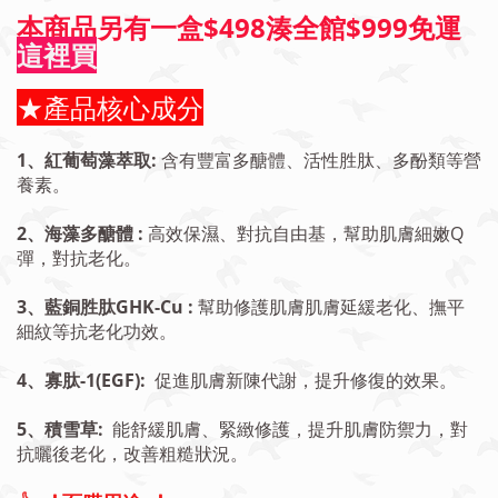
本商品另有一盒$498湊全館$999免運
這裡買
★產品核心成分
1、紅葡萄藻萃取:
含有豐富多醣體、活性胜肽、多酚類等營
養素。
2、海藻多醣體 :
高效保濕、對抗自由基，幫助肌膚細嫩Q
彈，對抗老化。
3、藍銅胜肽GHK-Cu :
幫助修護肌膚肌膚延緩老化、撫平
細紋等抗老化功效。
4、寡肽-1(EGF):
促進肌膚新陳代謝，提升修復的效果。
5、積雪草:
能舒緩肌膚、緊緻修護，提升肌膚防禦力，對
抗曬後老化，改善粗糙狀況。