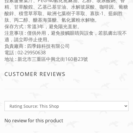
拉索蘆薈葉汁、PEG-40氫化蓖麻油、乙醇、玻尿酸鈉、香
精、甘草酸銨、乙基己基甘油、水解玻尿酸、咖啡因、葡糖
酸鋅、積雪草萃取、歐洲七葉樹子萃取、寡肽-1、藍銅胜
肽、
丙二醇、醣基海藻醣、氫化澱粉水解物
。
保存方式 : 常溫3年，避免陽光直射。
注意事項 : 僅供外用，避免接觸眼睛與誤食，若肌膚出現不
適，請立即停止使用。
負責廠商 : 四季錄科技有限公司
電話 : 02-29950638
地址 : 新北市三重區中興北街160巷23號
CUSTOMER REVIEWS
No review for this product