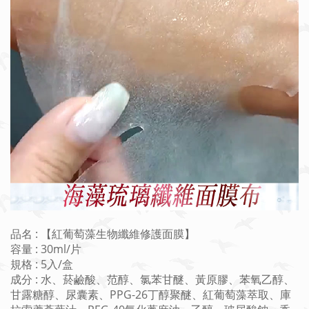
品名 : 【紅葡萄藻生物纖維修護面膜】
容量 : 30ml/片
規格 : 5入/盒
成分 : 水、菸鹼酸、范醇、氯苯甘醚、黃原膠、苯氧乙醇、
甘露糖醇、尿囊素、PPG-26丁醇聚醚、紅葡萄藻萃取、庫