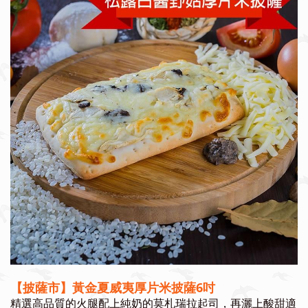
【披薩市】黃金夏威夷厚片米披薩6吋
精選高品質的火腿配上純奶的莫札瑞拉起司，再灑上酸甜適