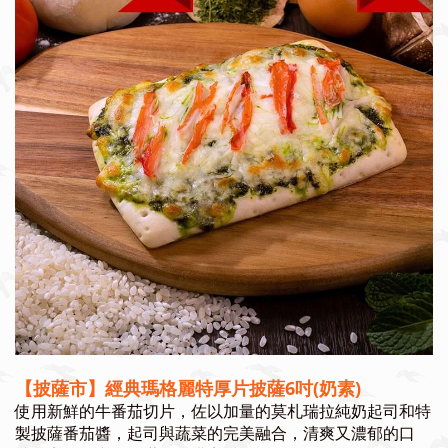
【披薩市】
經典瑪格麗特
厚片披薩6吋(奶素)
使用新鮮的牛番茄切片，佐以加量的莫札瑞拉純奶起司和特
製披薩番茄醬，起司與蔬菜的完美融合，清爽又濃郁的口