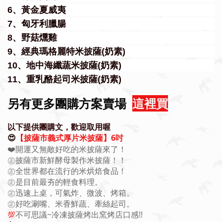
6、黃金夏威夷
7、匈牙利臘腸
8、野菇燻雞
9、經典瑪格麗特米披薩(奶素)
10、地中海纖蔬米披薩(奶素)
11、重乳酪起司米披薩(奶素)
另有更多團購方案賣場
這裡買
以下提供團購文，歡迎取用喔
【披薩市義式厚片米披薩】6吋
😍
❤️開運又無敵好吃的米披薩來了！
㊣披薩市新鮮酵母製作米披薩！！
㊣全世界都在流行的米烘焙食品！
㊣是目前最夯的輕食料理。
㊣迅速上桌，可氣炸、微波、烤箱。
㊣好吃涮嘴、米香鮮蔬、牽絲起司。
💯
不可思議~冷凍披薩烤出窯烤店口感!!