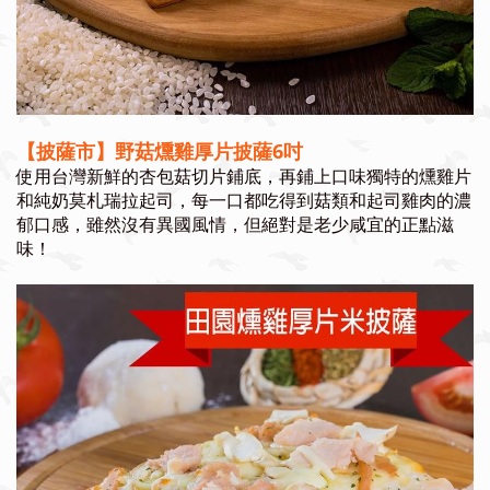
【披薩市】野菇燻雞厚片披薩6吋
使用台灣新鮮的杏包菇切片鋪底，再鋪上口味獨特的燻雞片
和純奶莫札瑞拉起司，每一口都吃得到菇類和起司雞肉的濃
郁口感，雖然沒有異國風情，但絕對是老少咸宜的正點滋
味！