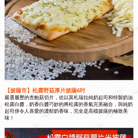
【披薩市】松露野菇厚片披薩6吋
嚴選履歷的杏鮑菇切片，佐以莫札瑞拉純奶起司和特製奶油
松露白醬，奶香白醬巧妙的將松露的香氣完美融合，與純奶
起司併令人喜愛的濃郁奶香味，完全是高檔披薩的極致美
味！