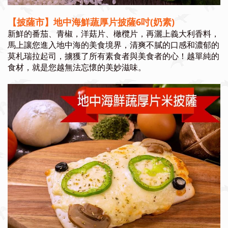
【披薩市】
地中海鮮蔬
厚片披薩6吋(奶素)
新鮮的番茄、青椒，洋菇片、橄欖片，再灑上義大利香料，
馬上讓您進入地中海的美食境界，清爽不膩的口感和濃郁的
莫札瑞拉起司，擄獲了所有素食者與美食者的心！越單純的
食材，就是您越無法忘懷的美妙滋味。