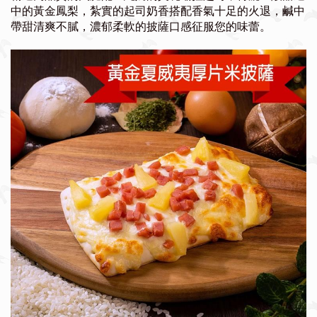
中的黃金鳳梨，紮實的起司奶香搭配香氣十足的火退，鹹中
帶甜清爽不膩，濃郁柔軟的披薩口感征服您的味蕾。