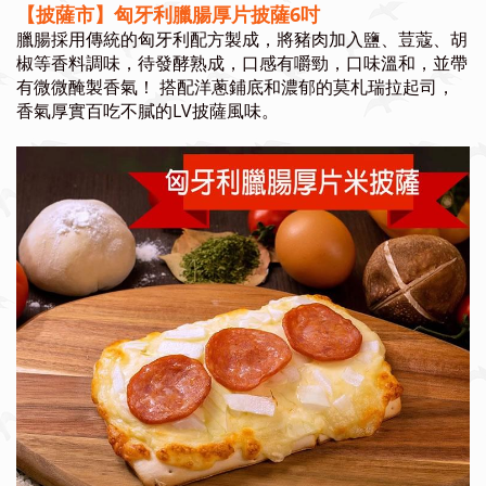
【披薩市】匈牙利臘腸厚片披薩6吋
臘腸採用傳統的匈牙利配方製成，將豬肉加入鹽、荳蔻、胡
椒等香料調味，待發酵熟成，口感有嚼勁，口味溫和，並帶
有微微醃製香氣！ 搭配洋蔥鋪底和濃郁的莫札瑞拉起司，
香氣厚實百吃不膩的LV披薩風味。