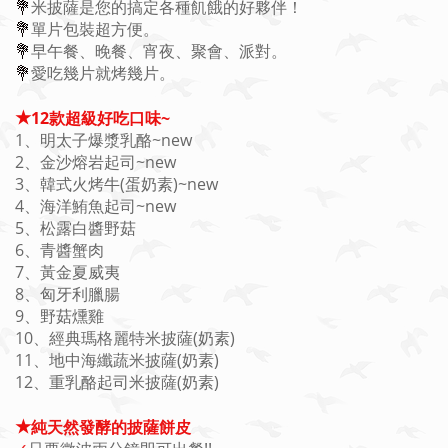
💐
米披薩是您的搞定各種飢餓的好夥伴！
💐
單片包裝超方便。
💐
早午餐、晚餐、宵夜、聚會、派對。
💐
愛吃幾片就烤幾片。
★
12款超級好吃口味~
1、明太子爆漿乳酪~new
2、金沙熔岩起司~new
3、韓式火烤牛(蛋奶素)~new
4、海洋鮪魚起司~new
5、松露白醬野菇
6、青醬蟹肉
7、黃金夏威夷
8、匈牙利臘腸
9、野菇燻雞
10、經典瑪格麗特米披薩(奶素)
11、地中海纖蔬米披薩(奶素)
12、重乳酪起司米披薩(奶素)
★
純天然發酵的披薩餅皮