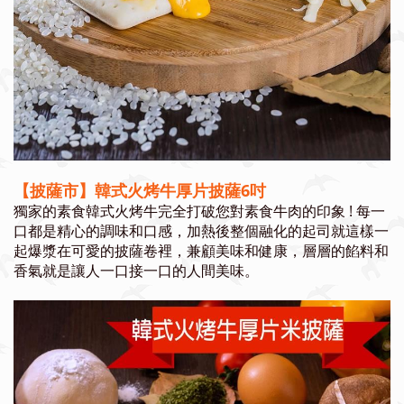
【披薩市】韓式火烤牛厚片披薩6吋
獨家的素食韓式火烤牛完全打破您對素食牛肉的印象 ! 每一
口都是精心的調味和口感，加熱後整個融化的起司就這樣一
起爆漿在可愛的披薩卷裡，兼顧美味和健康，層層的餡料和
香氣就是讓人一口接一口的人間美味。