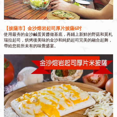
【披薩市】金沙熔岩起司厚片披薩6吋
使用最夯的金沙鹹蛋黃醬做基底，再鋪上新鮮的野菇和莫札
瑞拉起司，烘烤後美味的金沙和純奶起司完美的融合起舞，
帶給您前所未有的味覺盛宴。