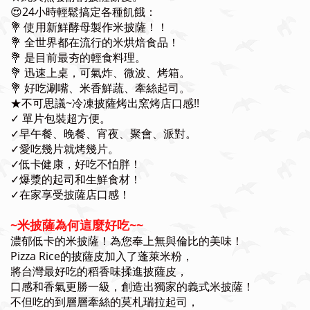
😍24小時輕鬆搞定各種飢餓：
💐 使用新鮮酵母製作米披薩！！
💐 全世界都在流行的米烘焙食品！
💐 是目前最夯的輕食料理。
💐 迅速上桌，可氣炸、微波、烤箱。
💐 好吃涮嘴、米香鮮蔬、牽絲起司。
★不可思議~冷凍披薩烤出窯烤店口感!!
✓ 單片包裝超方便。
✓
早午餐、晚餐、宵夜、聚會、派對。
✓
愛吃幾片就烤幾片。
✓低卡健康，好吃不怕胖！
✓爆漿的起司和生鮮食材！
✓在家享受披薩店口感！
~米披薩為何這麼好吃~~
濃郁低卡的米披薩！為您奉上無與倫比的美味！
Pizza Rice的披薩皮加入了蓬萊米粉，
將台灣最好吃的稻香味揉進披薩皮，
口感和香氣更勝一級，創造出獨家的義式米披薩！
不但吃的到層層牽絲的莫札瑞拉起司，