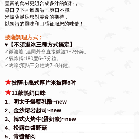
豐富的食材更組合成多汁的餡料，
每口咬下香氣四溢 ~ 爽口不膩~
米披薩滿足您對美食的期待，
以獨特的風味和口感征服您的味蕾！
披薩調理方式 :
♥️【不須退冰三種方式搞定】
✓微波爐 :連同外盒直接微波1~2分鐘。
✓氣炸鍋:180度6~7分鐘。
✓烤箱:預熱三分鐘烤7~8分鐘。
★
披薩市義式厚片米披薩6吋
★
11款熱銷口味
1、明太子爆漿乳酪~new
2、金沙熔岩起司~new
3、韓式火烤牛(蛋奶素)~new
4、松露白醬野菇
5、青醬蟹肉