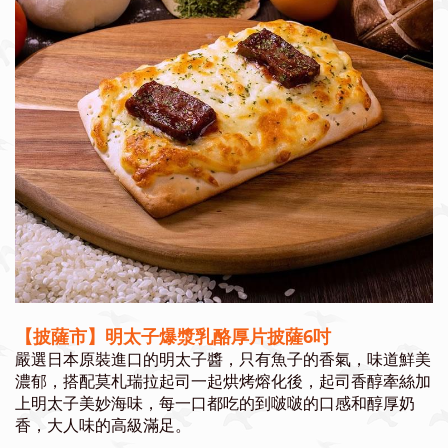
【披薩市】明太子爆漿乳酪厚片披薩6吋
嚴選日本原裝進口的明太子醬，
只有魚子的香氣，
味道鮮美
濃郁，搭配莫札瑞拉起司一起烘烤熔化後，起司香醇牽絲加
上明太子美妙海味，每一口都吃的到啵啵的口感和醇厚奶
香，大人味的高級滿足。