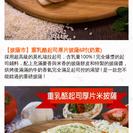
【披薩市】重乳酪起司厚片披薩6吋(奶素)
採用超高級的莫札瑞拉起司，含乳量100% ! 完全爆漿的起
司鋪料，配上充滿麥香與米香的披薩餅皮和特製的披薩醬，
烘烤後滿滿的牛奶香氣完全滿足起司控的渴望 ! 是一款您不
能錯過的重磅披薩 !