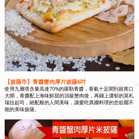
【披薩市】青醬蟹肉厚片披薩6吋
使用九層塔含量高達70%的羅勒青醬，香氣十足聞到就胃口
大開，青醬配上海味鮮甜的頂級蟹肉後，再鋪上濃郁的莫札
瑞拉起司，絕配般的人間美味，讓愛吃異國料理的您欲罷不
能的美味披薩。