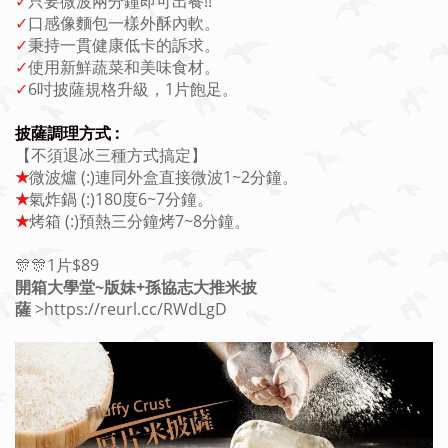
✓
只要微波兩分鐘即可出餐!!
✓
口感像麵包一樣外酥內軟。
✓
秉持一貫健康低卡的訴求。
✓
使用新鮮蔬菜和美味食材。
✓
6吋披薩規格升級，1片飽足。
披薩調理方式 :
【不須退冰三種方式搞定】
★
微波爐 (:)連同外盒直接微波1~2分鐘。
★
氣炸鍋 (:)180度6~7分鐘。
★
烤箱 (:)預熱三分鐘烤7~8分鐘。
🎊🎊1片$89
開箱大學堂~版妹+孫協志大推米披
薩
>https://reurl.cc/RWdLgD