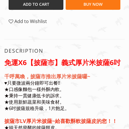
ADD TO CART
BUY NOW
Add to Wishlist
DESCRIPTION
免運X6【披薩市】義式厚片米披薩6吋
千呼萬喚，披薩市推出厚片米披薩囉~
♥️只要微波兩分鐘即可出餐!!
★口感像麵包一樣外酥內軟。
★秉持一貫健康低卡的訴求。
★使用新鮮蔬菜和美味食材。
★6吋披薩規格升級，1片飽足。
披薩市LV厚片米披薩~給喜歡酥軟披薩皮的您！！
★純天然發酵的披薩餅皮。