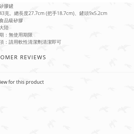
矽膠鏟
3克。總長度27.7cm (把手18.7cm)、鏟頭9x5.2cm
食品級矽膠
大陸
期：無使用期限
項：請用軟性清潔劑清潔即可
TOMER REVIEWS
iew for this product