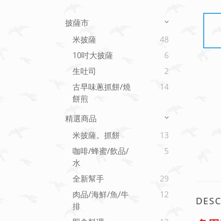
披薩市
米披薩
48
10吋大披薩
6
生吐司
2
古早味蔥抓餅/燒
14
餅煎
精選商品
米披薩。抓餅
13
咖啡/蜂蜜/飲品/
5
水
全新幫手
29
肉品/海鮮/魚/牛
12
DESC
排