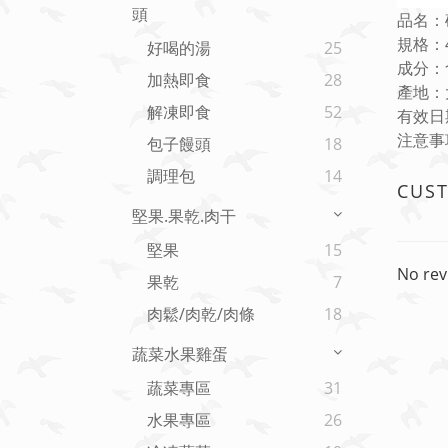
頭
品名：
規格：4
好喝的湯
25
成分：
加熱即食
28
產地：
解凍即食
52
有效日
注意事
包子饅頭
18
調理包
14
CUS
堅果.果乾.肉干
堅果
15
No rev
果乾
7
肉鬆/肉乾/肉條
18
蔬菜水果雞蛋
蔬菜專區
31
水果專區
26