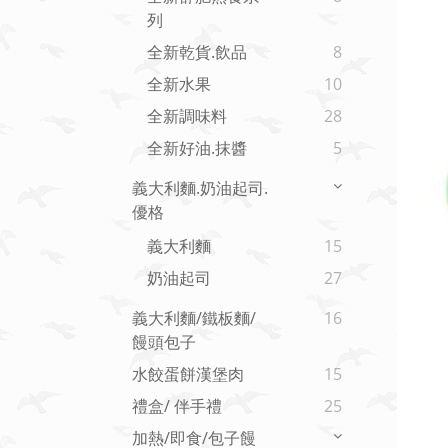
列
全新乾貨.飲品
8
全新水果
10
全新調味料
28
全新好油.抹醬
5
義大利麵.奶油起司.
優格
義大利麵
15
奶油起司
27
義大利麵/鐵板麵/
16
饅頭包子
水餃蛋餅漢堡肉
15
禮盒/ 伴手禮
25
加熱/即食/包子饅