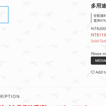
多用途
全館滿$9
選擇ATM
NT$200
NT$119
Sold Ou
Please me
MESSA
Add t
RIPTION