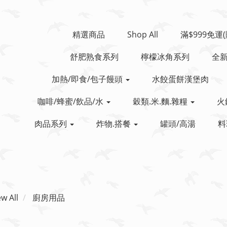
精選商品
Shop All
滿$999免運
舒肥熟食系列
檸檬冰角系列
全
加熱/即食/包子饅頭
水餃蛋餅漢堡肉
咖啡/蜂蜜/飲品/水
穀類.米.麵.雜糧
火
肉品系列
炸物.搭餐
罐頭/高湯
料
ew All
廚房用品