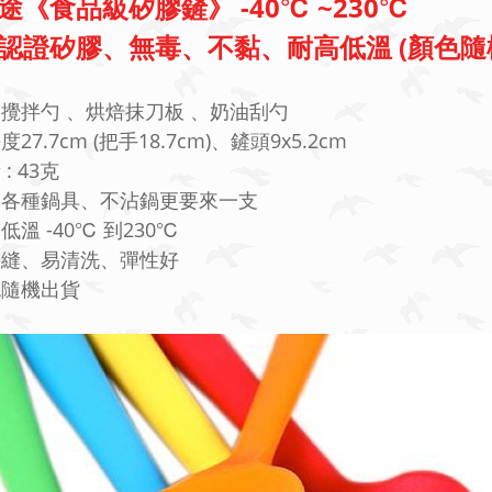
途《食品級矽膠鏟》 -40℃ ~230℃
A認證矽膠、無毒、不黏、耐高低溫 (顏色隨
當攪拌勺 、烘焙抹刀板 、奶油刮勺
度27.7cm (把手18.7cm)、鏟頭9x5.2cm
: 43克
用各種鍋具、不沾鍋更要來一支
低溫 -40℃ 到230℃
接縫、易清洗、彈性好
色隨機出貨