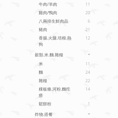
牛肉/羊肉
11
雞肉/鴨肉
20
八兩排生鮮肉品
6
豬肉
21
香腸.火腿.培根.熱
12
狗
穀類.米.麵.雜糧
米
11
麵
24
雜糧
22
粿板條.河粉.麵疙
14
瘩
鬆餅粉
1
炸物.搭餐