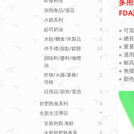
多用
即食料理
12
加熱食品/湯品
8
FD
火鍋系列
9
起司奶油
4
※ 可
※
總
長
水餃/麵食/米製品
2
※
重量 
伴手禮/甜點/鬆餅
24
※
適
調味料/醬料/橄欖
1
※
耐高
油
※
無
炸物/火腿/薯條/
2
※
顏
培根
日用品/廚房/電池
5
舒肥熟食系列
4
全新生活專區
全新肉類.海鮮
16
全新舒肥熟食系
8