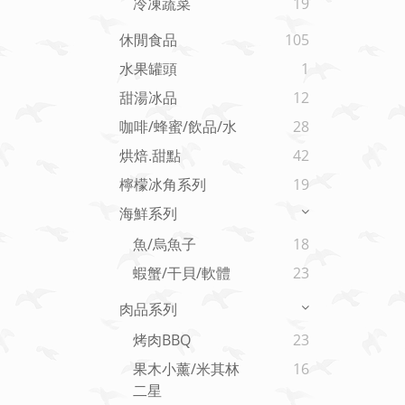
冷凍蔬菜
19
休閒食品
105
水果罐頭
1
甜湯冰品
12
咖啡/蜂蜜/飲品/水
28
烘焙.甜點
42
檸檬冰角系列
19
海鮮系列
魚/烏魚子
18
蝦蟹/干貝/軟體
23
肉品系列
烤肉BBQ
23
果木小薰/米其林
16
二星