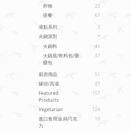
炸物
22
搭餐
67
港點系列
3
火鍋派對
火鍋料
41
火鍋底/乾料包/藥
37
膳包
廚房用品
51
罐頭/高湯
27
Featured
157
Products
Vegetarian
124
進口食用油.純巧克
10
力