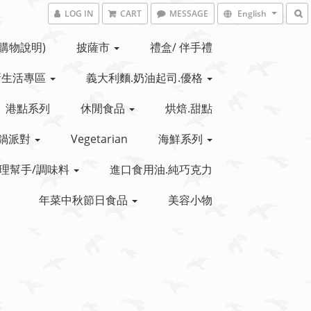
LOG IN
CART
MESSAGE
English
(購物說明)
披薩市
禮盒/ 伴手禮
新生活專區
義大利麵.奶油起司.優格
港點系列
休閒食品
烘焙.甜點
鍋派對
Vegetarian
海鮮系列
理幫手/調味料
進口食用油.純巧克力
年菜中秋節日食品
美容小物