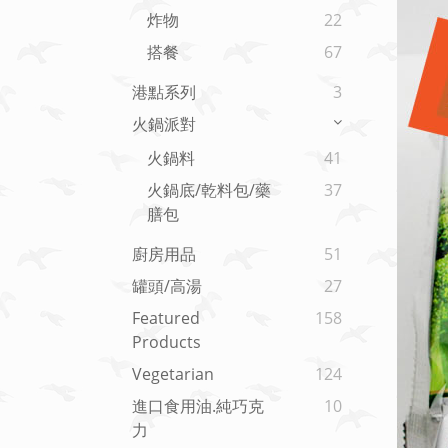
炸物
22
搭餐
67
港點系列
3
火鍋派對
火鍋料
41
火鍋底/乾料包/藥
37
膳包
廚房用品
51
罐頭/高湯
27
Featured
158
Products
Vegetarian
124
進口食用油.純巧克
10
力