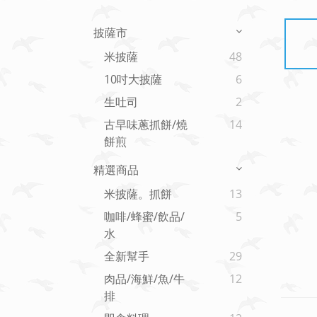
披薩市
米披薩
48
10吋大披薩
6
生吐司
2
古早味蔥抓餅/燒
14
餅煎
精選商品
米披薩。抓餅
13
咖啡/蜂蜜/飲品/
5
水
全新幫手
29
肉品/海鮮/魚/牛
12
排