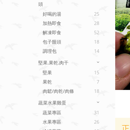
頭
好喝的湯
25
加熱即食
28
解凍即食
52
包子饅頭
18
調理包
14
堅果.果乾.肉干
堅果
15
果乾
7
肉鬆/肉乾/肉條
18
蔬菜水果雞蛋
蔬菜專區
31
水果專區
26