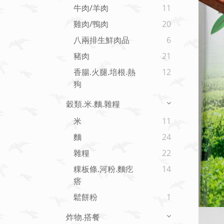
牛肉/羊肉
11
雞肉/鴨肉
20
八兩排生鮮肉品
6
豬肉
21
香腸.火腿.培根.熱
12
狗
穀類.米.麵.雜糧
米
11
麵
24
雜糧
22
粿板條.河粉.麵疙
14
瘩
鬆餅粉
1
炸物.搭餐