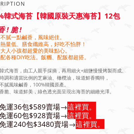
RIPTION
0%韓式海苔【韓國原裝天惠海苔】12包
香 ! 脆 !
油不膩一點鹹香，風味絕佳。
苔熱量低、膳食纖維高，好吃不怕胖！
家大人小孩都超愛的美味點心。
配各種DIY吃法。飯糰、配飯都超搭。
韓式海苔，由工人親手採摘，再用細火+細鹽慢慢烤製而成。
時調和適當比例的芝麻油、橄欖油，味道鮮香獨特，
不膩風味鹹香，100%韓國原產。
香脆、味道鮮美，綠色透光面呈現出海苔的細緻光澤。
免運36包$589賣場→
這裡買。
免運60包$928賣場→
這裡買。
免運240包$3480賣場→
這裡買。