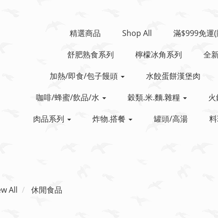
精選商品
Shop All
滿$999免運
舒肥熟食系列
檸檬冰角系列
全
加熱/即食/包子饅頭
水餃蛋餅漢堡肉
咖啡/蜂蜜/飲品/水
穀類.米.麵.雜糧
火
肉品系列
炸物.搭餐
罐頭/高湯
料
ew All
休閒食品