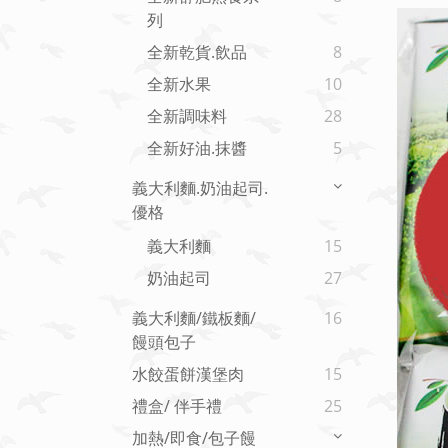
列
全新乾貨.飲品
8
全新水果
10
全新調味料
28
全新好油.抹醬
5
義大利麵.奶油起司.
優格
義大利麵
15
奶油起司
27
義大利麵/鐵板麵/
16
饅頭包子
水餃蛋餅漢堡肉
15
禮盒/ 伴手禮
25
加熱/即食/包子饅