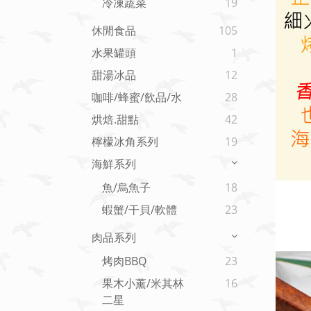
冷凍蔬菜
19
休閒食品
105
水果罐頭
1
甜湯冰品
12
咖啡/蜂蜜/飲品/水
28
烘焙.甜點
42
檸檬冰角系列
19
海鮮系列
魚/烏魚子
18
蝦蟹/干貝/軟體
23
肉品系列
烤肉BBQ
23
果木小薰/米其林
16
二星