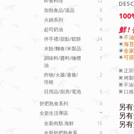
即食料理
12
DESC
加熱食品/湯品
8
10
火鍋系列
9
鮮 ! 
起司奶油
4
不
🌟
伴手禮/甜點/鬆餅
24
海
🌟
水餃/麵食/米製品
2
全
🌟
可搭
🌟
調味料/醬料/橄欖
1
油
正宗
※
炸物/火腿/薯條/
2
烤製
※
培根
不油
※
口感
日用品/廚房/電池
5
※
舒肥熟食系列
4
另有
全新生活專區
另有
另有
全新肉類.海鮮
16
全新舒肥熟食系
8