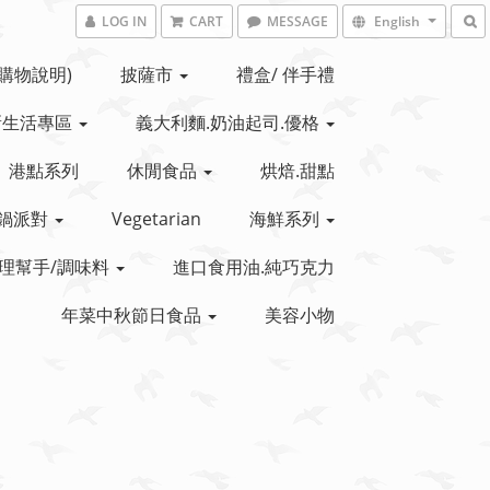
LOG IN
CART
MESSAGE
English
(購物說明)
披薩市
禮盒/ 伴手禮
新生活專區
義大利麵.奶油起司.優格
港點系列
休閒食品
烘焙.甜點
鍋派對
Vegetarian
海鮮系列
理幫手/調味料
進口食用油.純巧克力
年菜中秋節日食品
美容小物