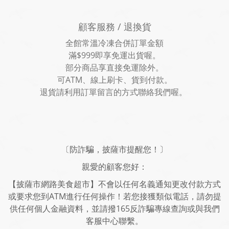
顧客服務 / 退換貨
全館常溫冷凍合併訂單金額
滿$999即享免運出貨喔。
部分商品享直接免運除外。
可ATM、線上刷卡、貨到付款。
退貨請利用訂單留言的方式聯絡我們喔。
〔防詐騙，披薩市提醒您！〕
親愛的顧客您好：
【披薩市網路美食超市】不會以任何名義通知更改付款方式
或要求您到ATM進行任何操作！若您接獲類似電話，請勿提
供任何個人金融資料，並請撥165反詐騙專線查詢或與我們
客服中心聯繫。