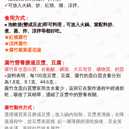
✓
可放入火鍋、炒、紅燒、燉、涼拌。
食用方式 :
※
泡軟後(變成豆皮)即可料理，可放入火鍋、當配料炒、
煮、蒸、炸、涼拌等都好吃。
★
紅燒腐竹
★涼拌腐竹
★腐竹紫菜蛋花湯
腐竹營養勝過豆漿、豆腐 :
腐竹富含蛋白質、谷氨酸、磷脂、大豆皂苷、礦物質、鈣質
※
資料表明，每100克豆漿、豆腐、腐竹的蛋白質含量分別
為1.8克、8.1克、44.6克；
腐竹含蛋白質豐富而含水量少，這與它在製作過程中經過烘
乾，吸收了其精華，濃縮了豆漿中的營養有關。
腐竹製作方式 :
選用優質黃豆磨成豆漿，放入鍋內加熱，豆漿煮沸後，在降
溫過程中，從豆漿表面挑 起一層薄膜經過乾燥後，呈金黃
色光澤，形狀似竹故名腐竹。