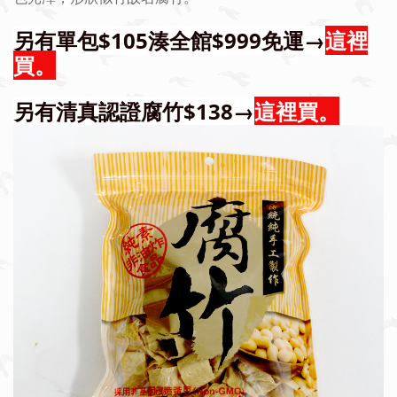
另有單包$105湊全館$999免運→
這裡
買。
另有清真認證腐竹$138→
這裡買。