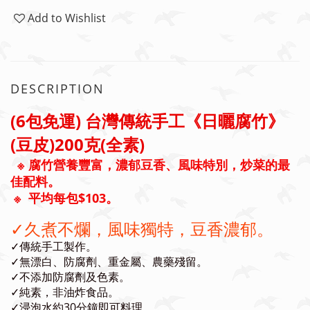
Add to Wishlist
DESCRIPTION
(6包免運) 台灣傳統手工《日曬腐竹》
(豆皮)200克(全素)
※ 腐竹營養豐富，濃郁豆香、風味特別，炒菜的最
佳配料。
※ 平均每包$103。
✓
久煮不爛，風味獨特，豆香濃郁。
✓
傳統手工製作。
✓
無漂白、防腐劑、重金屬、農藥殘留。
✓
不添加防腐劑及色素。
✓
純素，非油炸食品。
✓
浸泡水約30分鐘即可料理。