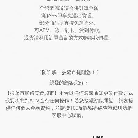
全館常溫冷凍合併訂單金額
滿$999即享免運出貨喔。
部分商品享直接免運除外。
可ATM、線上刷卡、貨到付款。
退貨請利用訂單留言的方式聯絡我們喔。
〔防詐騙，披薩市提醒您！〕
親愛的顧客您好：
【披薩市網路美食超市】不會以任何名義通知更改付款方式
或要求您到ATM進行任何操作！若您接獲類似電話，請勿提
供任何個人金融資料，並請撥165反詐騙專線查詢或與我們
客服中心聯繫。