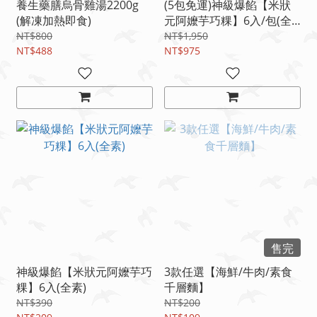
養生藥膳烏骨雞湯2200g
(5包免運)神級爆餡【米狀
(解凍加熱即食)
元阿嬤芋巧粿】6入/包(全
素)
NT$800
NT$1,950
NT$488
NT$975
售完
神級爆餡【米狀元阿嬤芋巧
3款任選【海鮮/牛肉/素食
粿】6入(全素)
千層麵】
NT$390
NT$200