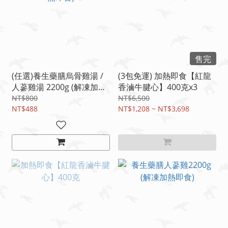
售完
(任選)養生藥膳烏骨雞湯 /
(3包免運) 加熱即食【紅龍
人蔘雞湯 2200g (解凍加熱
香滷牛腱心】400克x3
即食)
NT$800
NT$6,500
NT$488
NT$1,208 ~ NT$3,698