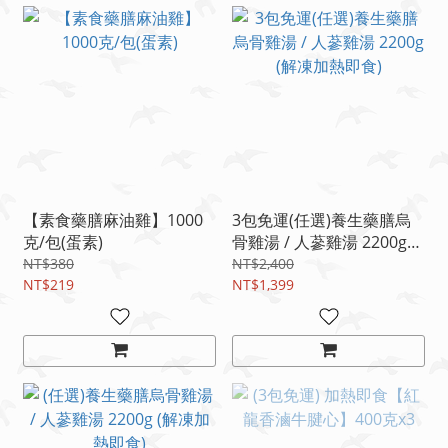
【素食藥膳麻油雞】1000
3包免運(任選)養生藥膳烏
克/包(蛋素)
骨雞湯 / 人蔘雞湯 2200g
(解凍加熱即食)
NT$380
NT$2,400
NT$219
NT$1,399