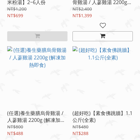
米粉湯】2~6人份
骨雞湯 / 人蔘雞湯 2200g
(解凍加熱即食)
NT$1,200
NT$2,400
NT$699
NT$1,399
(任選)養生藥膳烏骨雞湯 /
(超好吃)【素食佛跳牆】1.1
人蔘雞湯 2200g (解凍加熱
公斤(全素)
即食)
NT$800
NT$480
NT$488
NT$288