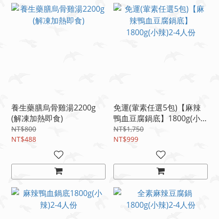
養生藥膳烏骨雞湯2200g
免運(葷素任選5包)【麻辣
(解凍加熱即食)
鴨血豆腐鍋底】1800g(小
辣)2-4人份
NT$800
NT$1,750
NT$488
NT$999