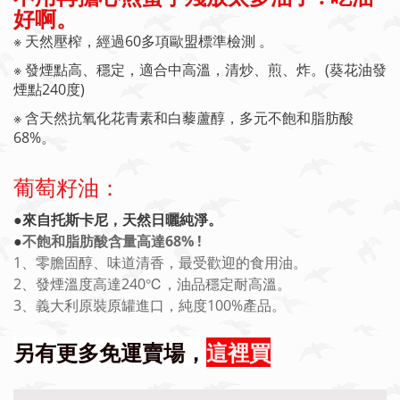
好啊。
※ 天然壓榨，
經過60多項歐盟標準檢測 。
※ 發煙點高、穩定，適合中高溫，清炒、煎、炸。(葵花油發
煙點240度)
※ 含天然抗氧化花青素和白藜蘆醇，多元不飽和脂肪酸
68%。
葡萄籽油：
●來自托斯卡尼，天然日曬純淨。
●
不飽和脂肪酸含量高達68% !
1、
零膽固醇、味道清香，
最受歡迎的食用油。
2、發煙溫度高達240℃，油品穩定耐高溫。
3、義大利原裝原罐進口，純度100%產品。
另有更多免運賣場，
這裡買