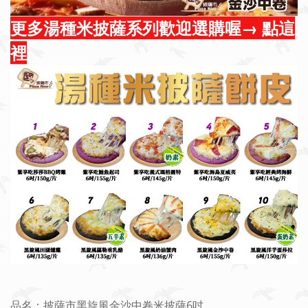
更多湯種米披薩系列歡迎選購喔→ 點這
裡
品名：披薩市黑旋風金沙中卷米披薩6吋