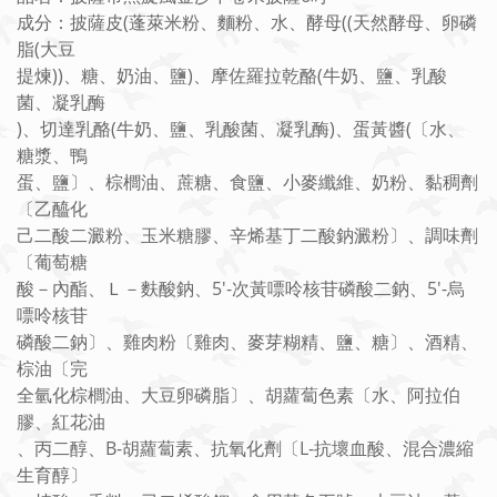
成分：披薩皮(蓬萊米粉、麵粉、水、酵母((天然酵母、卵磷
脂(大豆
提煉))、糖、奶油、鹽)、摩佐羅拉乾酪(牛奶、鹽、乳酸
菌、凝乳酶
)、切達乳酪(牛奶、鹽、乳酸菌、凝乳酶)、蛋黃醬(〔水、
糖漿、鴨
蛋、鹽〕、棕櫚油、蔗糖、食鹽、小麥纖維、奶粉、黏稠劑
〔乙醯化
己二酸二澱粉、玉米糖膠、辛烯基丁二酸鈉澱粉〕、調味劑
〔葡萄糖
酸－內酯、Ｌ－麩酸鈉、5'-次黃嘌呤核苷磷酸二鈉、5'-烏
嘌呤核苷
磷酸二鈉〕、雞肉粉〔雞肉、麥芽糊精、鹽、糖〕、酒精、
棕油〔完
全氫化棕櫚油、大豆卵磷脂〕、胡蘿蔔色素〔水、阿拉伯
膠、紅花油
、丙二醇、B-胡蘿蔔素、抗氧化劑〔L-抗壞血酸、混合濃縮
生育醇〕