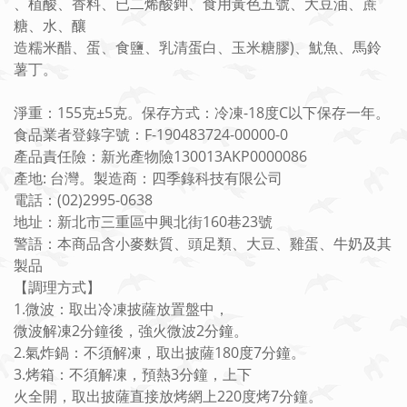
、植酸、香料、已二烯酸鉀、食用黃色五號、大豆油、蔗
糖、水、釀
造糯米醋、蛋、食鹽、乳清蛋白、玉米糖膠)、魷魚、馬鈴
薯丁。
淨重：155克±5克。保存方式：冷凍-18度C以下保存一年。
食品業者登錄字號：F-190483724-00000-0
產品責任險：新光產物險130013AKP0000086
產地: 台灣。製造商：四季錄科技有限公司
電話：(02)2995-0638
地址：新北市三重區中興北街160巷23號
警語：本商品含小麥麩質、頭足類、大豆、雞蛋、牛奶及其
製品
【調理方式】
1.微波：取出冷凍披薩放置盤中，
微波解凍2分鐘後，強火微波2分鐘。
2.氣炸鍋：不須解凍，取出披薩180度7分鐘。
3.烤箱：不須解凍，預熱3分鐘，上下
火全開，取出披薩直接放烤網上220度烤7分鐘。