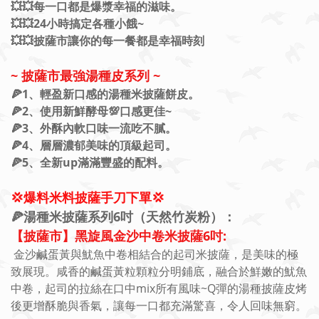
💥💥每一口都是爆漿幸福的滋味。
💥💥24小時搞定各種小餓~
💥💥披薩市讓你的每一餐都是幸福時刻
~ 披薩市最強湯種皮系列 ~
🍕1、
輕盈新口感
的湯種米披薩餅皮。
🍕2、使用新鮮酵母💯口感更佳~
🍕3、外酥內軟口味一流吃不膩。
🍕4、層層濃郁美味的頂級起司。
🍕5、全新up滿滿豐盛的配料。
💢爆料米料披薩手刀下單💢
🍕湯種米披薩系列6吋（天然竹炭粉）：
【披薩市】黑旋風金沙中卷米披薩6吋:
金沙鹹蛋黃與魷魚中卷相結合的起司米披薩，是美味的極
致展現。咸香的鹹蛋黃粒顆粒分明鋪底，融合於鮮嫩的魷魚
中卷，起司的拉絲在口中mix所有風味~Q彈的湯種披薩皮烤
後更增酥脆與香氣，讓每一口都充滿驚喜，令人回味無窮。