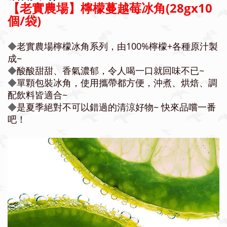
【老實農場】檸檬蔓越莓冰角(28gx10
個/袋)
◆
老實農場檸檬冰角系列，由100%檸檬+各種原汁製
成~
◆
酸酸甜甜、香氣濃郁，令人喝一口就回味不已~
◆
單顆包裝冰角，使用攜帶都方便，沖煮、烘焙、調
配飲料皆適合~
◆
是夏季絕對不可以錯過的清涼好物~ 快來品嚐一番
吧！