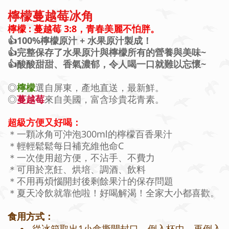
檸檬蔓越莓冰角
檸檬 : 蔓越莓 3:8，青春美麗不怕胖。
👍100%檸檬原汁 + 水果原汁製成！
👍
完整保存了水果原汁與檸檬所有的營養與美味~
👍
酸酸甜甜、香氣濃郁，令人喝一口就難以忘懷~
◎
檸檬
選自屏東，產地直送，最新鮮。
◎
蔓越莓
來自美國，富含珍貴花青素。
超級方便又好喝：
＊一顆冰角可沖泡300ml的檸檬百香果汁
＊輕輕鬆鬆每日補充維他命C
＊一次使用超方便，不沾手、不費力
＊可用於烹飪、烘培、調酒、飲料
＊不用再煩惱開封後剩餘果汁的保存問題
＊夏天冷飲就靠他啦！好喝解渴！全家大小都喜歡。
食用方式：
從冰箱取出1小盒撕開封口，倒入杯中，再倒入