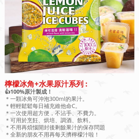
檸檬冰角+水果原汁系列 :
👍100%原汁製成！
＊一顆冰角可沖泡300ml的果汁。
＊輕輕鬆鬆每日補充維他命C。
＊一次使用超方便，不沾手、不費力。
＊可用於烹飪、烘培、調酒、飲料。
＊不用再煩惱開封後剩餘果汁的保存問題
＊全新的朋友不用再每天擠檸檬汁啦！