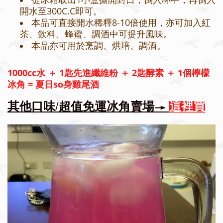
開水至300C.C即可。
本品可直接開水稀釋8-10倍使用，亦可加入紅
茶、飲料、蜂蜜、調酒中可提升風味。
本品亦可用於烹調、烘培、調酒。
1000cc水 ＋ 1匙先進纖維粉 ＋ 2匙酵素 ＋ 1個檸檬
冰角 = 夏日so身雞尾酒
其他口味/超值免運冰角賣場→
這裡買