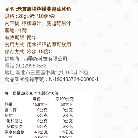
老實農場檸檬蔓越莓冰角
品名 :
規格 : 28g±9%*10個/袋
內容物: 檸檬原汁、蔓越莓原汁
產地: 台灣
有效期限: 兩年
食用方式: 用水稀釋後即可飲用
保存方式: 冷凍-18度C
供貨商 : 四季錄科技有限公司
電話:(02)29950638
地址:新北市三重區中興北街160巷23號
食品業者登錄字號：N-190483724-00000-1
每一份量28公克 本包裝含10份
每份
每100公克
熱量
16.8大卡
60大卡
蛋白質
0公克
0公克
脂肪
0公克
0公克
飽和脂肪
0公克
0公克
反式脂肪
0公克
0公克
碳水化合物
4.2公克
15公克
糖
0.8公克
2.8公克