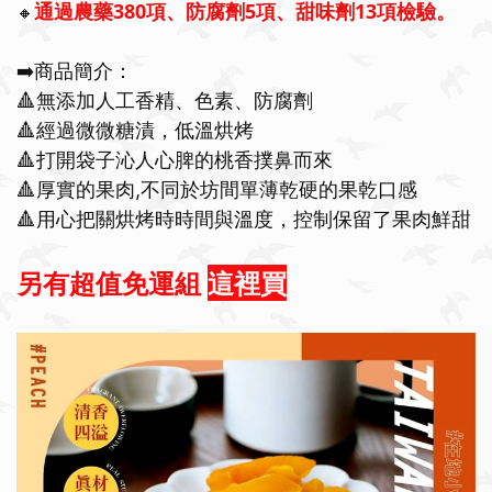
通過農藥380項、防腐劑5項、甜味劑13項檢驗。
🔸
➡️商品簡介：
🔺無添加人工香精、色素、防腐劑
🔺經過微微糖漬，低溫烘烤
🔺打開袋子沁人心脾的桃香撲鼻而來
🔺厚實的果肉,不同於坊間單薄乾硬的果乾口感
🔺用心把關烘烤時時間與溫度，控制保留了果肉鮮甜
另有超值免運組
這裡買