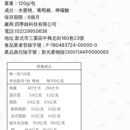
重量：120g/包
成分：水蜜桃、葡萄糖、檸檬酸
保存期限：6個月
廠商:四季錄科技有限公司
電話:(02)29950638
地址:新北市三重區中興北街160巷23號
食品業者登錄字號：F-190483724-00000-0
產品責任險字號：新光產物險130011AKP0000065
營養標示
120
每一份
克
1
100
本包裝含
份 每份
每
公克
307
256大
熱量
大卡
卡
3.8
3.2
蛋白質
公克
公克
0.6
0.5
脂肪
公克
公克
0.0
0.0
飽和脂肪
公克
公克
0.0
0.0
反式脂肪
公克
公克
70.8
59.0
碳水化合物
公克
公克
46.8
39.0
糖
公克
公克