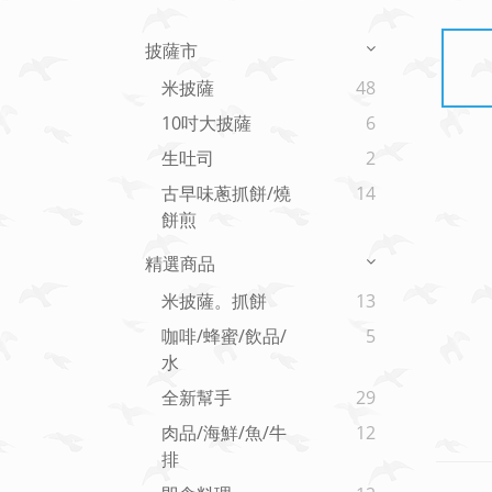
披薩市
米披薩
48
10吋大披薩
6
生吐司
2
古早味蔥抓餅/燒
14
餅煎
精選商品
米披薩。抓餅
13
咖啡/蜂蜜/飲品/
5
水
全新幫手
29
肉品/海鮮/魚/牛
12
排