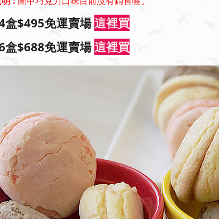
明 :
圖中巧克力口味目前沒有銷售喔。
4盒$495免運賣場
這裡買
6盒$688免運賣場
這裡買