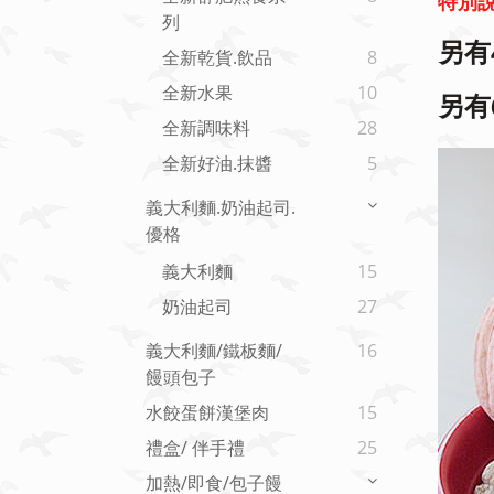
特別說
列
另有
全新乾貨.飲品
8
全新水果
10
另有
全新調味料
28
全新好油.抹醬
5
義大利麵.奶油起司.
優格
義大利麵
15
奶油起司
27
義大利麵/鐵板麵/
16
饅頭包子
水餃蛋餅漢堡肉
15
禮盒/ 伴手禮
25
加熱/即食/包子饅