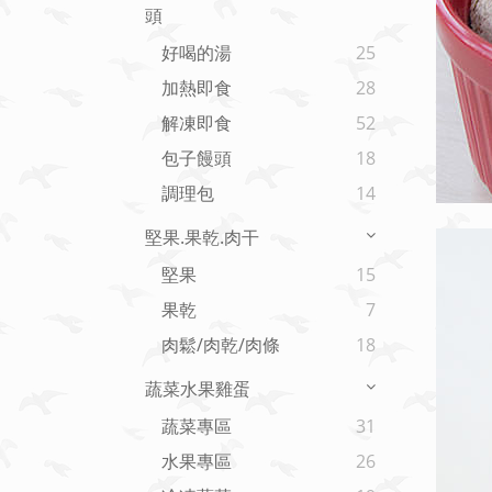
頭
好喝的湯
25
加熱即食
28
解凍即食
52
包子饅頭
18
調理包
14
堅果.果乾.肉干
堅果
15
果乾
7
肉鬆/肉乾/肉條
18
蔬菜水果雞蛋
蔬菜專區
31
水果專區
26