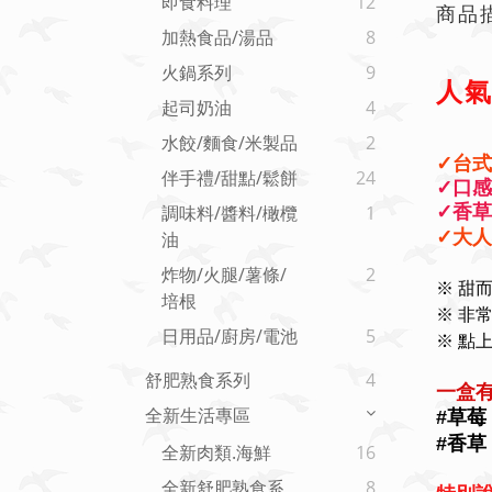
即食料理
12
商品
加熱食品/湯品
8
火鍋系列
9
人氣
起司奶油
4
水餃/麵食/米製品
2
✓台
伴手禮/甜點/鬆餅
24
✓口
✓香草
調味料/醬料/橄欖
1
✓大
油
炸物/火腿/薯條/
2
※ 甜
培根
※ 非
日用品/廚房/電池
5
※ 點
舒肥熟食系列
4
一盒有
全新生活專區
#草莓
#香草
全新肉類.海鮮
16
全新舒肥熟食系
8