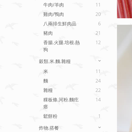
牛肉/羊肉
11
雞肉/鴨肉
20
八兩排生鮮肉品
6
豬肉
21
香腸.火腿.培根.熱
12
狗
穀類.米.麵.雜糧
米
11
麵
24
雜糧
22
粿板條.河粉.麵疙
14
瘩
鬆餅粉
1
炸物.搭餐