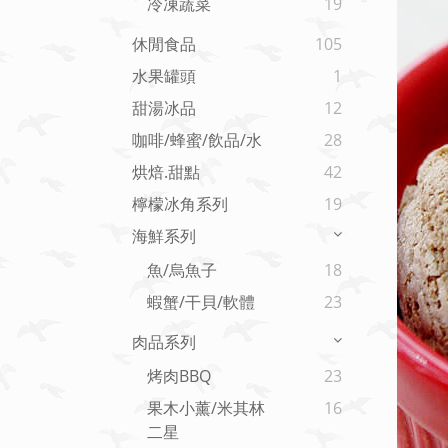
冷凍蔬菜
19
休閒食品
105
水果罐頭
1
甜湯冰品
12
咖啡/蜂蜜/飲品/水
28
烘焙.甜點
42
檸檬冰角系列
19
海鮮系列
魚/烏魚子
18
蝦蟹/干貝/軟體
23
肉品系列
烤肉BBQ
23
果木小薰/米其林
16
二星