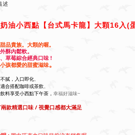
描述
奶油小西點【台式馬卡龍】大顆16入(蛋
式甜品貴族。大顆的喔。
感外酥內鬆軟。
、草莓綜合經典口味 !
。
人小孩都愛的甜蜜滋味
。
而不膩，入口即化
。
常適合搭配咖啡或茶飲
幸福好滋味~
上飲料享受小西點下午茶，
兩款精選口味 / 視覺口感都大滿足