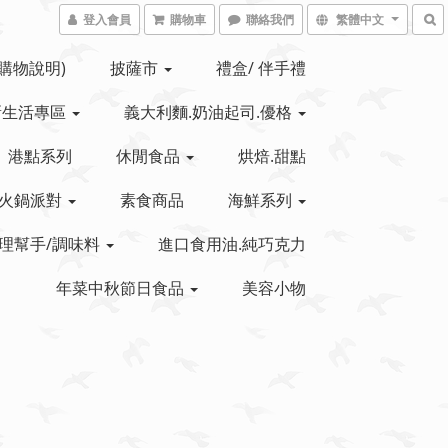
登入會員
購物車
聯絡我們
繁體中文
(購物說明)
披薩市
禮盒/ 伴手禮
新生活專區
義大利麵.奶油起司.優格
港點系列
休閒食品
烘焙.甜點
火鍋派對
素食商品
海鮮系列
理幫手/調味料
進口食用油.純巧克力
年菜中秋節日食品
美容小物