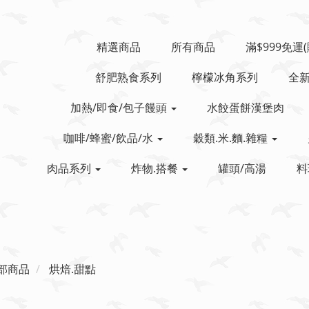
精選商品
所有商品
滿$999免運
舒肥熟食系列
檸檬冰角系列
全
加熱/即食/包子饅頭
水餃蛋餅漢堡肉
咖啡/蜂蜜/飲品/水
穀類.米.麵.雜糧
肉品系列
炸物.搭餐
罐頭/高湯
料
部商品
烘焙.甜點