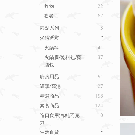
炸物
22
搭餐
67
港點系列
3
火鍋派對
火鍋料
41
火鍋底/乾料包/藥
37
膳包
廚房用品
51
罐頭/高湯
27
精選商品
158
素食商品
124
進口食用油.純巧克
10
力
生活百貨