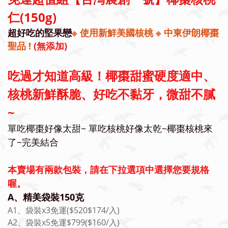
仁(150g)
超好吃的堅果戀
※
使用新鮮美國核桃
※
中東伊朗椰棗
聖品 !
(無添加)
吃過才知道高級！椰棗甜蜜硬度適中、
核桃新鮮酥脆、好吃不黏牙，微甜不膩
~
單吃椰棗好像太甜~ 單吃核桃好像太乾~椰棗核桃來
了~完美結合
本賣場有兩款包裝，請在下拉選項中選擇您要規格
喔。
A、精美袋裝150克
A1、袋裝x3免運($520$174/入)
A2、袋裝x5免運$799($160/入)