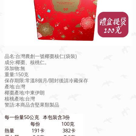
品名:台灣農創一號椰棗核仁(袋裝)
成分:椰棗、核桃仁。
添加物:無
重量:150克
保存期限:常溫8個月/開封後請冷藏保存
產地:台灣
椰棗產地:中東伊朗
核桃產地:台灣
警語:本商品含堅果類製品
每一份量50公克 本包裝含3份
每份
100克
熱量
191卡
382卡