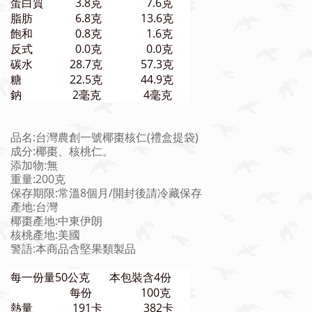
蛋白質
3.8克
7.6克
脂肪
6.8克
13.6克
飽和
0.8克
1.6克
反式
0.0克
0.0克
碳水
28.7克
57.3克
糖
22.5克
44.9克
鈉
2毫克
4毫克
品名:台灣農創一號椰棗核仁(禮盒提袋)
成分:椰棗、核桃仁。
添加物:無
重量:200克
保存期限:常溫8個月/開封後請冷藏保存
產地:台灣
椰棗產地:中東伊朗
核桃產地:美國
警語:本商品含堅果類製品
每一份量50公克 本包裝含4份
每份
100克
熱量
191卡
382卡