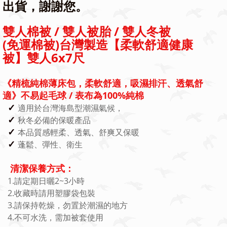
出貨，謝謝您。
雙人棉被 / 雙人被胎 / 雙人冬被
(免運棉被)台灣製造【柔軟舒適健康
被】雙人6x7尺
《精梳純棉薄床包，柔軟舒適，吸濕排汗、透氣舒
適》不易起毛球 / 表布為100%純棉
✓
適用於台灣海島型潮濕氣候，
✓
秋冬必備的保暖產品
✓
本品質感輕柔、透氣、舒爽又保暖
✓
蓬鬆、彈性、衛生
清潔保養方式：
1.請定期日曬2~3小時
2.收藏時請用塑膠袋包裝
3.請保持乾燥，勿置於潮濕的地方
4.不可水洗，需加被套使用