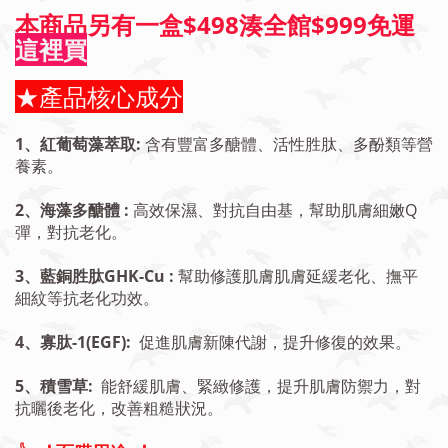
本商品另有一盒$498湊全館$999免運
這裡買
★產品核心成分
1、紅葡萄藻萃取:
含有豐富多醣體、活性胜肽、多酚類等營
養素。
2、海藻多醣體 :
高效保濕、對抗自由基，幫助肌膚細嫩Q
彈，對抗老化。
3、藍銅胜肽GHK-Cu :
幫助修護肌膚肌膚延緩老化、撫平
細紋等抗老化功效。
4、寡肽-1(EGF):
促進肌膚新陳代謝，提升修復的效果。
5、積雪草:
能舒緩肌膚、緊緻修護，提升肌膚防禦力，對
抗曬後老化，改善粗糙狀況。