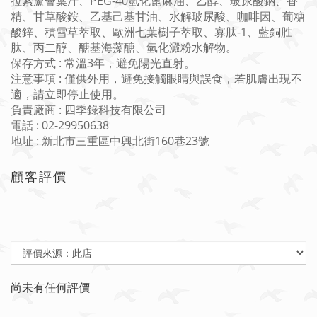
拉索蘆薈葉汁、PEG-40氫化蓖麻油、乙醇、玻尿酸鈉、香
精、甘草酸銨、乙基己基甘油、水解玻尿酸、咖啡因、葡糖
酸鋅、積雪草萃取、歐洲七葉樹子萃取、寡肽-1、藍銅胜
肽、
丙二醇、醣基海藻醣、氫化澱粉水解物
。
保存方式 : 常溫3年，避免陽光直射。
注意事項 : 僅供外用，避免接觸眼睛與誤食，若肌膚出現不
適，請立即停止使用。
負責廠商 : 四季錄科技有限公司
電話 : 02-29950638
地址 : 新北市三重區中興北街160巷23號
顧客評價
尚未有任何評價