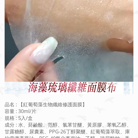
品名 : 【紅葡萄藻生物纖維修護面膜】
容量 : 30ml/片
規格 : 5入/盒
成分 : 水、菸鹼酸、范醇、氯苯甘醚、黃原膠、苯氧乙醇、
甘露糖醇、尿囊素、PPG-26丁醇聚醚、紅葡萄藻萃取、庫