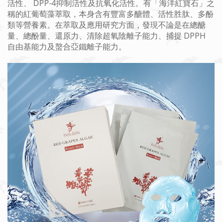
活性、 DPP-4抑制活性及抗氧化活性。有「海洋紅寶石」之
稱的紅葡萄藻萃取，本身含有豐富多醣體、活性胜肽、多酚
類等營養素。在萃取及應用研究方面，發現不論是在總醣
量、總酚量、還原力、清除超氧陰離子能力、捕捉 DPPH
自由基能力及螯合亞鐵離子能力。