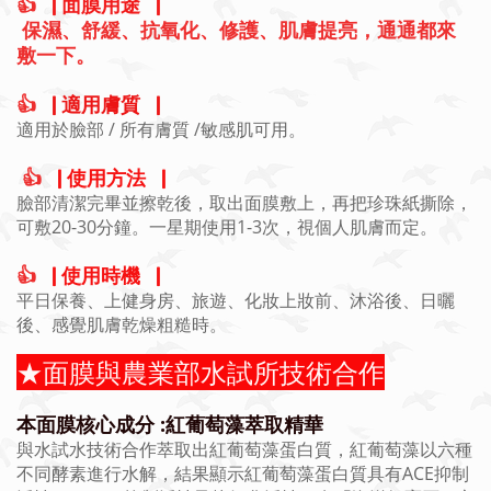
👍
▕ 面膜用途▕
保濕、舒緩、抗氧化、修護、肌膚提亮，
通通都來
敷一下。
👍
▕ 適用膚質▕
適用於臉部 / 所有膚質 /敏感肌可用。
👍
▕ 使用方法▕
臉部清潔完畢並擦乾後，取出面膜敷上，再把珍珠紙撕除，
可敷20-30分鐘。一星期使用1-3次，視個人肌膚而定。
👍
▕ 使用時機▕
平日保養、上健身房、旅遊、化妝上妝前、沐浴後、日曬
後、感覺肌膚乾燥粗糙時。
★面膜與農業部水試所技術合作
本面膜核心成分 :紅葡萄藻萃取精華
與水試水技術合作萃取出紅葡萄藻蛋白質，紅葡萄藻以六種
不同酵素進行水解，結果顯示紅葡萄藻蛋白質具有ACE抑制