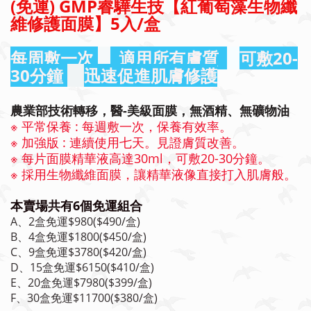
(免運) GMP睿驊生技【紅葡萄藻生物纖
維修護面膜】5入/盒
每周敷一次
適用所有膚質
可敷20-
30分鐘
迅速促進肌膚修護
農業部技術轉移，醫-美級面膜，無酒精、無礦物油
※ 平常保養 : 每週敷一次，保養有效率。
※ 加強版 : 連續使用七天。見證膚質改善
。
※ 每片面膜精華液高達30ml，可敷20-30分鐘。
※ 採用生物纖維面膜，讓精華液像直接打入肌膚般。
本賣場共有6個免運組合
A、2盒免運$980($490/盒)
B、4盒免運$1800($450/盒)
C、9盒免運$3780($420/盒)
D、15盒免運$6150($410/盒)
E、20盒免運$7980($399/盒)
F、30盒免運$11700($380/盒)