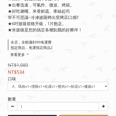
★出餐迅速，可氣炸、微波、烤箱。
★好吃涮嘴、米香鮮蔬、牽絲起司
💯不可思議~冷凍披薩烤出窯烤店口感!!
★6吋披薩規格升級，1片飽足。
★米披薩是您的搞定各種飢餓的好夥伴！
全店，全館滿$999免運費
指定商品，免運指定商品2
查看更多
NT$1,080
NT$534
口味
數量