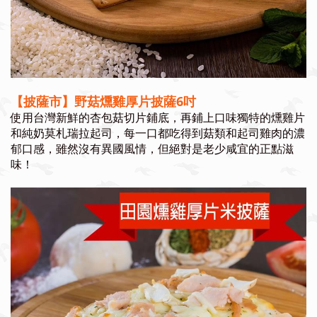
【披薩市】野菇燻雞厚片披薩6吋
使用台灣新鮮的杏包菇切片鋪底，再鋪上口味獨特的燻雞片
和純奶莫札瑞拉起司，每一口都吃得到菇類和起司雞肉的濃
郁口感，雖然沒有異國風情，但絕對是老少咸宜的正點滋
味！