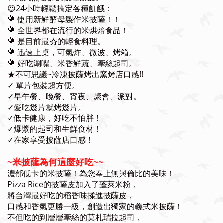
😍24小時輕鬆搞定各種飢餓：
💐 使用新鮮酵母製作米披薩！！
💐 全世界都在流行的米烘焙食品！
💐 是目前最夯的輕食料理。
💐 迅速上桌，可氣炸、微波、烤箱。
💐 好吃涮嘴、米香鮮蔬、牽絲起司。
★不可思議~冷凍披薩烤出窯烤店口感!!
✓ 單片包裝超方便。
✓
早午餐、晚餐、宵夜、聚會、派對。
✓
愛吃幾片就烤幾片。
✓低卡健康，好吃不怕胖！
✓爆漿的起司和生鮮食材！
✓在家享受披薩店口感！
~米披薩為何這麼好吃~~
濃郁低卡的米披薩！為您奉上無與倫比的美味！
Pizza Rice的披薩皮加入了蓬萊米粉，
將台灣最好吃的稻香味揉進披薩皮，
口感和香氣更勝一級，創造出獨家的義式米披薩！
不但吃的到層層牽絲的莫札瑞拉起司，