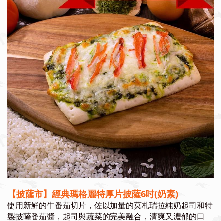
【披薩市】
經典瑪格麗特
厚片披薩6吋(奶素)
使用新鮮的牛番茄切片，佐以加量的莫札瑞拉純奶起司和特
製披薩番茄醬，起司與蔬菜的完美融合，清爽又濃郁的口