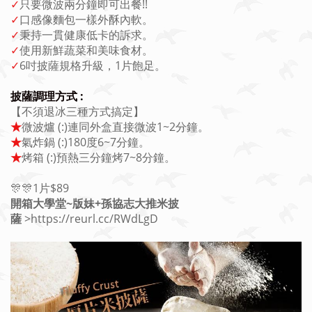
✓
只要微波兩分鐘即可出餐!!
✓
口感像麵包一樣外酥內軟。
✓
秉持一貫健康低卡的訴求。
✓
使用新鮮蔬菜和美味食材。
✓
6吋披薩規格升級，1片飽足。
披薩調理方式 :
【不須退冰三種方式搞定】
★
微波爐 (:)連同外盒直接微波1~2分鐘。
★
氣炸鍋 (:)180度6~7分鐘。
★
烤箱 (:)預熱三分鐘烤7~8分鐘。
🎊🎊1片$89
開箱大學堂~版妹+孫協志大推米披
薩
>https://reurl.cc/RWdLgD