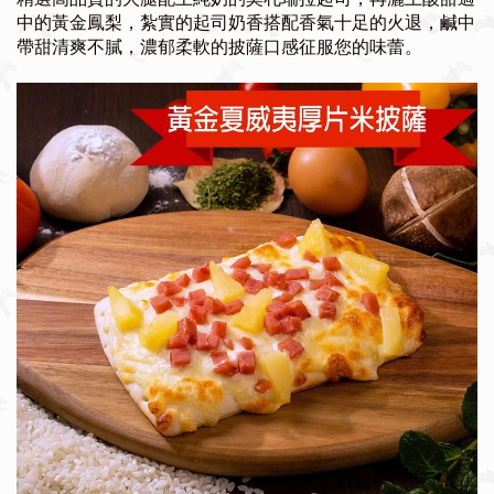
中的黃金鳳梨，紮實的起司奶香搭配香氣十足的火退，鹹中
帶甜清爽不膩，濃郁柔軟的披薩口感征服您的味蕾。