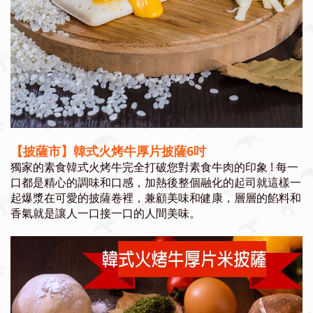
【披薩市】韓式火烤牛厚片披薩6吋
獨家的素食韓式火烤牛完全打破您對素食牛肉的印象 ! 每一
口都是精心的調味和口感，加熱後整個融化的起司就這樣一
起爆漿在可愛的披薩卷裡，兼顧美味和健康，層層的餡料和
香氣就是讓人一口接一口的人間美味。