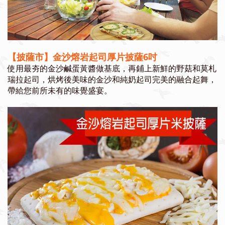
【披薩市】金沙熔岩起司厚片披薩6吋
使用最夯的金沙鹹蛋黃醬做基底，再鋪上新鮮的野菇和莫札
瑞拉起司，烘烤後美味的金沙和純奶起司完美的融合起舞，
帶給您前所未有的味覺盛宴。