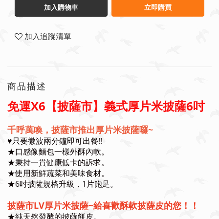
加入購物車
立即購買
加入追蹤清單
商品描述
免運X6【披薩市】義式厚片米披薩6吋
千呼萬喚，披薩市推出厚片米披薩囉~
♥️只要微波兩分鐘即可出餐!!
★口感像麵包一樣外酥內軟。
★秉持一貫健康低卡的訴求。
★使用新鮮蔬菜和美味食材。
★6吋披薩規格升級，1片飽足。
披薩市LV厚片米披薩~給喜歡酥軟披薩皮的您！！
★純天然發酵的披薩餅皮。