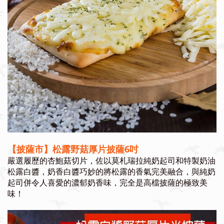
【披薩市】松露野菇厚片披薩6吋
嚴選履歷的杏鮑菇切片，佐以莫札瑞拉純奶起司和特製奶油
松露白醬，奶香白醬巧妙的將松露的香氣完美融合，與純奶
起司併令人喜愛的濃郁奶香味，完全是高檔披薩的極致美
味！