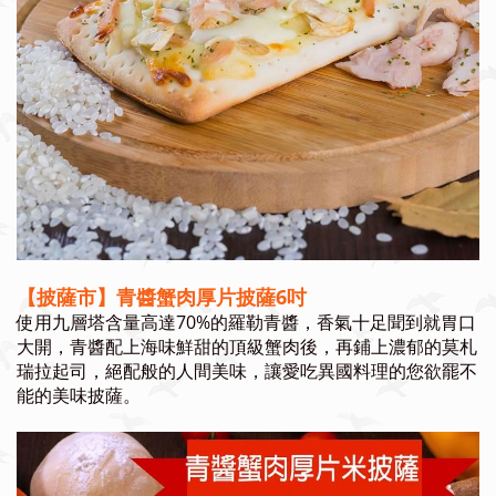
【披薩市】青醬蟹肉厚片披薩6吋
使用九層塔含量高達70%的羅勒青醬，香氣十足聞到就胃口
大開，青醬配上海味鮮甜的頂級蟹肉後，再鋪上濃郁的莫札
瑞拉起司，絕配般的人間美味，讓愛吃異國料理的您欲罷不
能的美味披薩。