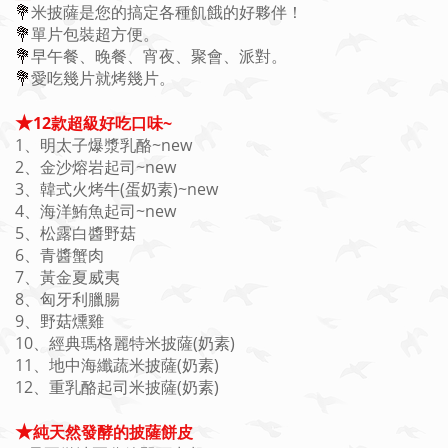
💐
米披薩是您的搞定各種飢餓的好夥伴！
💐
單片包裝超方便。
💐
早午餐、晚餐、宵夜、聚會、派對。
💐
愛吃幾片就烤幾片。
★
12款超級好吃口味~
1、明太子爆漿乳酪~new
2、金沙熔岩起司~new
3、韓式火烤牛(蛋奶素)~new
4、海洋鮪魚起司~new
5、松露白醬野菇
6、青醬蟹肉
7、黃金夏威夷
8、匈牙利臘腸
9、野菇燻雞
10、經典瑪格麗特米披薩(奶素)
11、地中海纖蔬米披薩(奶素)
12、重乳酪起司米披薩(奶素)
★
純天然發酵的披薩餅皮