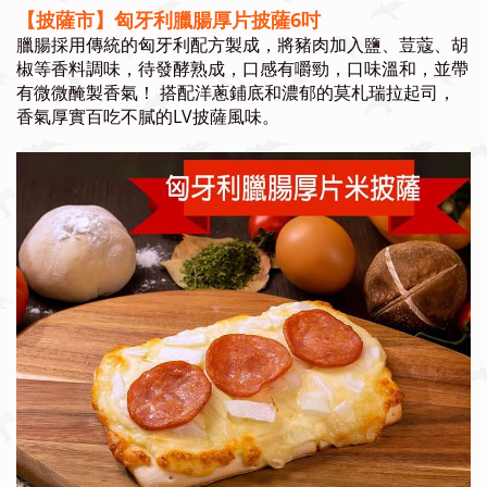
【披薩市】匈牙利臘腸厚片披薩6吋
臘腸採用傳統的匈牙利配方製成，將豬肉加入鹽、荳蔻、胡
椒等香料調味，待發酵熟成，口感有嚼勁，口味溫和，並帶
有微微醃製香氣！ 搭配洋蔥鋪底和濃郁的莫札瑞拉起司，
香氣厚實百吃不膩的LV披薩風味。