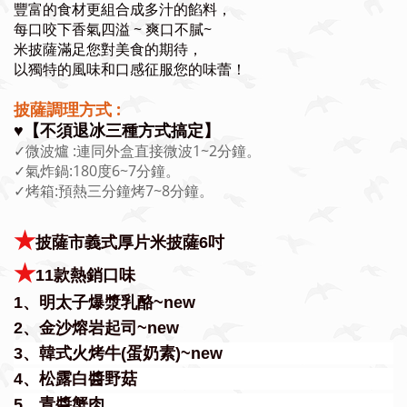
豐富的食材更組合成多汁的餡料，
每口咬下香氣四溢 ~ 爽口不膩~
米披薩滿足您對美食的期待，
以獨特的風味和口感征服您的味蕾！
披薩調理方式 :
♥️【不須退冰三種方式搞定】
✓微波爐 :連同外盒直接微波1~2分鐘。
✓氣炸鍋:180度6~7分鐘。
✓烤箱:預熱三分鐘烤7~8分鐘。
★
披薩市義式厚片米披薩6吋
★
11款熱銷口味
1、明太子爆漿乳酪~new
2、金沙熔岩起司~new
3、韓式火烤牛(蛋奶素)~new
4、松露白醬野菇
5、青醬蟹肉