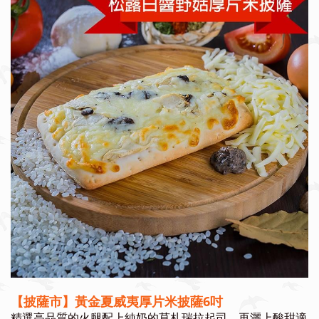
【披薩市】黃金夏威夷厚片米披薩6吋
精選高品質的火腿配上純奶的莫札瑞拉起司，再灑上酸甜適