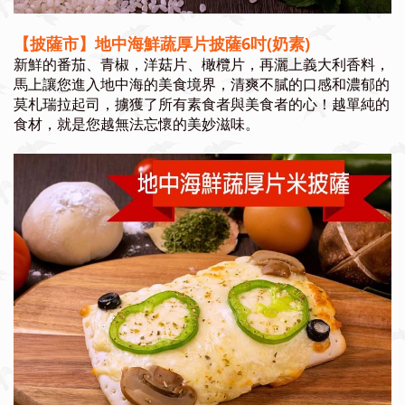
【披薩市】
地中海鮮蔬
厚片披薩6吋(奶素)
新鮮的番茄、青椒，洋菇片、橄欖片，再灑上義大利香料，
馬上讓您進入地中海的美食境界，清爽不膩的口感和濃郁的
莫札瑞拉起司，擄獲了所有素食者與美食者的心！越單純的
食材，就是您越無法忘懷的美妙滋味。