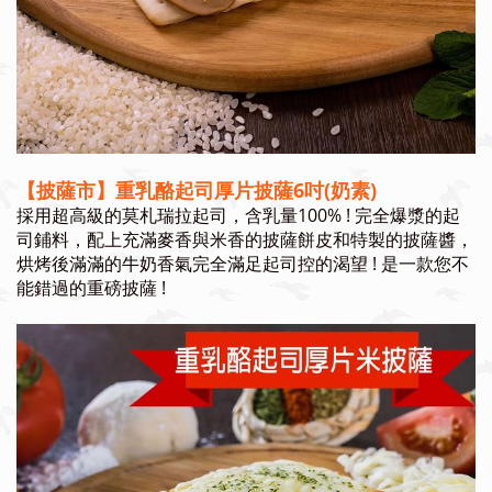
【披薩市】重乳酪起司厚片披薩6吋(奶素)
採用超高級的莫札瑞拉起司，含乳量100% ! 完全爆漿的起
司鋪料，配上充滿麥香與米香的披薩餅皮和特製的披薩醬，
烘烤後滿滿的牛奶香氣完全滿足起司控的渴望 ! 是一款您不
能錯過的重磅披薩 !