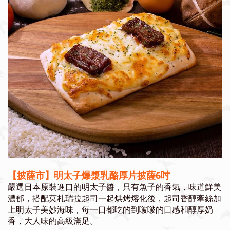
【披薩市】明太子爆漿乳酪厚片披薩6吋
嚴選日本原裝進口的明太子醬，
只有魚子的香氣，
味道鮮美
濃郁，搭配莫札瑞拉起司一起烘烤熔化後，起司香醇牽絲加
上明太子美妙海味，每一口都吃的到啵啵的口感和醇厚奶
香，大人味的高級滿足。