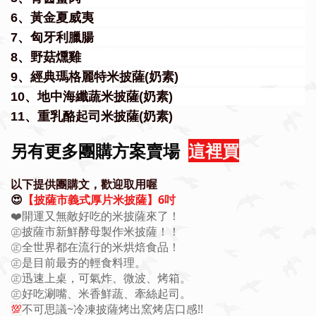
6、黃金夏威夷
7、匈牙利臘腸
8、野菇燻雞
9、經典瑪格麗特米披薩(奶素)
10、地中海纖蔬米披薩(奶素)
11、重乳酪起司米披薩(奶素)
另有更多團購方案賣場
這裡買
以下提供團購文，歡迎取用喔
【披薩市義式厚片米披薩】6吋
😍
❤️開運又無敵好吃的米披薩來了！
㊣披薩市新鮮酵母製作米披薩！！
㊣全世界都在流行的米烘焙食品！
㊣是目前最夯的輕食料理。
㊣迅速上桌，可氣炸、微波、烤箱。
㊣好吃涮嘴、米香鮮蔬、牽絲起司。
💯
不可思議~冷凍披薩烤出窯烤店口感!!