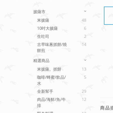
披薩市
米披薩
48
10吋大披薩
6
生吐司
2
古早味蔥抓餅/燒
14
餅煎
精選商品
米披薩。抓餅
13
咖啡/蜂蜜/飲品/
5
水
全新幫手
29
肉品/海鮮/魚/牛
12
排
商品