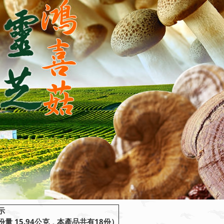
示
量 15.94公克
，
本產品共有18份）