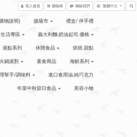
登入會員
購物車
聯絡我們
繁體中文
(購物說明)
披薩市
禮盒/ 伴手禮
新生活專區
義大利麵.奶油起司.優格
港點系列
休閒食品
烘焙.甜點
火鍋派對
素食商品
海鮮系列
理幫手/調味料
進口食用油.純巧克力
年菜中秋節日食品
美容小物