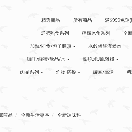
精選商品
所有商品
滿$999免運
舒肥熟食系列
檸檬冰角系列
全
加熱/即食/包子饅頭
水餃蛋餅漢堡肉
咖啡/蜂蜜/飲品/水
穀類.米.麵.雜糧
肉品系列
炸物.搭餐
罐頭/高湯
料
部商品
全新生活專區
全新調味料