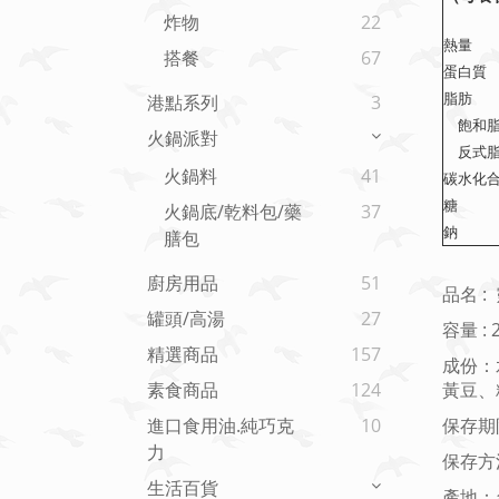
炸物
22
熱量
搭餐
67
蛋白質
脂肪
港點系列
3
飽和脂
火鍋派對
反式脂
火鍋料
41
碳水化
糖
火鍋底/乾料包/藥
37
鈉
膳包
廚房用品
51
品名 :
罐頭/高湯
27
容量 : 
精選商品
157
成份：
黃豆、
素食商品
124
保存期
進口食用油.純巧克
10
力
保存方
生活百貨
產地：