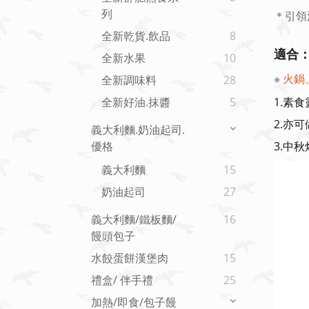
列
＊引領
全新乾貨.飲品
8
適合
全新水果
10
※
火鍋
全新調味料
28
1.素
全新好油.抹醬
5
2.亦
義大利麵.奶油起司.
3.中
優格
義大利麵
15
奶油起司
27
義大利麵/鐵板麵/
16
饅頭包子
水餃蛋餅漢堡肉
15
禮盒/ 伴手禮
25
加熱/即食/包子饅