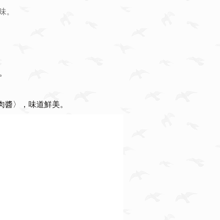
味。
。
肉醬〉，味道鮮美。