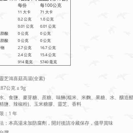
每份
每100公克
11 大卡
71 大卡
0.2 公克
1.0 公克
0.01 公克
0.01 公克
肪酸
0 公克
0 公克
肪酸
0 公克
0 公克
合物
2.7 公克
16.7 公克
2.4 公克
15.4 公克
914 毫克
5740 毫克
 靈芝鴻喜菇高湯(全素)
287公克 ± 9g
水、食鹽、麥芽糖、蔗糖、味醂(糯米、米麴、果糖、水、釀造醋
精鹽、辣椒粉)、玉米糖膠、靈芝、香料
限：1 年
法：本高湯未加防腐劑，開封後請冷藏保存，儘早賞味
台灣