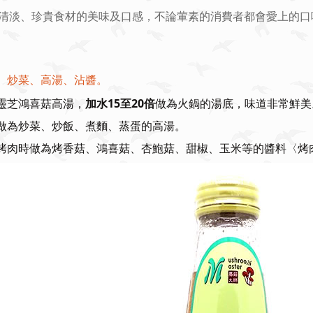
清淡、珍貴食材的美味及口感，不論葷素的消費者都會愛上的口
：
、炒菜、高湯、沾醬。
食靈芝鴻喜菇高湯，
加水15至20倍
做為火鍋的湯底，味道非常鮮美
可做為炒菜、炒飯、煮麵、蒸蛋的高湯。
秋烤肉時做為烤香菇、鴻喜菇、杏鮑菇、甜椒、玉米等的醬料〈烤