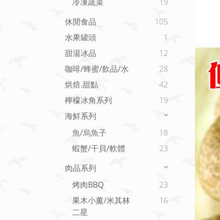
冷凍蔬菜
19
休閒食品
105
水果罐頭
1
甜湯冰品
12
咖啡/蜂蜜/飲品/水
28
烘焙.甜點
42
檸檬冰角系列
19
海鮮系列
魚/烏魚子
18
蝦蟹/干貝/軟體
23
肉品系列
烤肉BBQ
23
果木小薰/米其林
16
二星