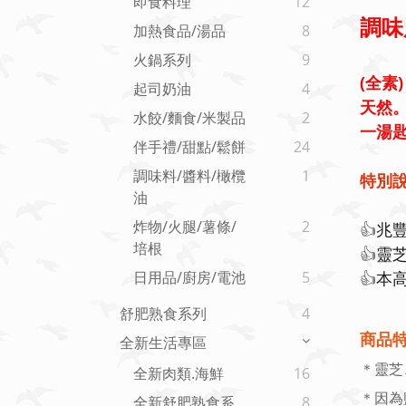
即食料理
12
調味
加熱食品/湯品
8
火鍋系列
9
(全素)
起司奶油
4
天然
水餃/麵食/米製品
2
一湯
伴手禮/甜點/鬆餅
24
調味料/醬料/橄欖
1
特別說
油
炸物/火腿/薯條/
2
👍
兆
培根
👍
靈
👍
本
日用品/廚房/電池
5
舒肥熟食系列
4
商品特
全新生活專區
＊靈芝
全新肉類.海鮮
16
＊因為
全新舒肥熟食系
8