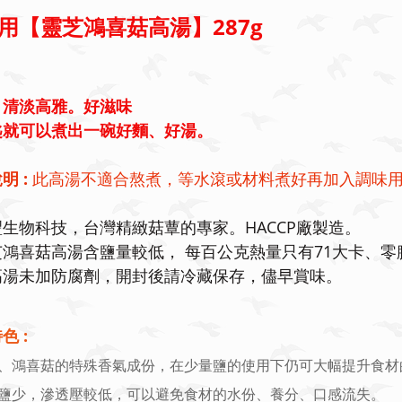
用【靈芝鴻喜菇高湯】287g
。清淡高雅。好滋味
匙就可以煮出一碗好麵、好湯。
明 :
此高湯不適合熬煮，等水滾或材料煮好再加入調味
豐生物科技，台灣精緻菇蕈的專家。HACCP廠製造。
芝鴻喜菇高湯含鹽量較低， 每百公克熱量只有71大卡、零
高湯未加防腐劑，開封後請冷藏保存，儘早賞味。
色 :
、鴻喜菇的特殊香氣成份，在少量鹽的使用下仍可大幅提升食材
鹽少，滲透壓較低，可以避免食材的水份、養分、口感流失。