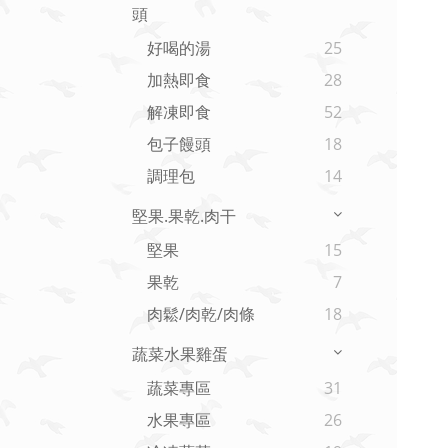
頭
好喝的湯
25
加熱即食
28
解凍即食
52
包子饅頭
18
調理包
14
堅果.果乾.肉干
堅果
15
果乾
7
肉鬆/肉乾/肉條
18
蔬菜水果雞蛋
蔬菜專區
31
水果專區
26