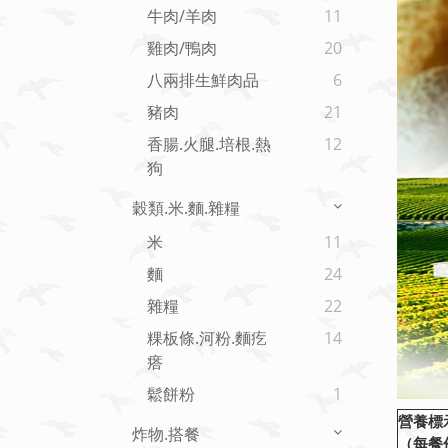
牛肉/羊肉
11
雞肉/鴨肉
20
八兩排生鮮肉品
6
豬肉
21
香腸.火腿.培根.熱
12
狗
穀類.米.麵.雜糧
米
11
麵
24
雜糧
22
粿板條.河粉.麵疙
14
瘩
鬆餅粉
1
營養標
炸物.搭餐
（每餐份