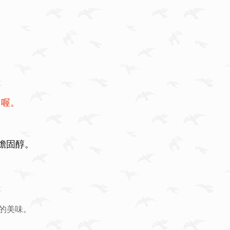
用喔。
膽固醇。
的美味。