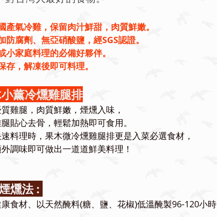
用國產氣冷雞，保留肉汁鮮甜，肉質鮮嫩。
加防腐劑、無亞硝酸鹽，經SGS認證。
人或小家庭料理的必備好夥伴。
凍保存，解凍後即可料理。
小薰冷燻雞腿排
優質雞腿，肉質鮮嫩，煙燻入味，
雞腿貼心去骨，輕鬆加熱即可食用。
快速料理時，果木微冷燻雞腿排更是入菜必選食材，
額外調味即可做出一道
道鮮美料理！
煙燻法 :
康食材、以天然醃料(糖、鹽、花椒)低溫醃製96-120