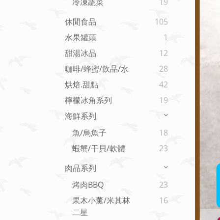
冷凍蔬菜
19
休閒食品
105
水果罐頭
1
甜湯冰品
12
咖啡/蜂蜜/飲品/水
28
烘焙.甜點
42
檸檬冰角系列
19
海鮮系列
魚/烏魚子
18
蝦蟹/干貝/軟體
23
肉品系列
烤肉BBQ
23
果木小薰/米其林
16
二星