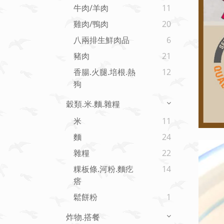
牛肉/羊肉
11
雞肉/鴨肉
20
八兩排生鮮肉品
6
豬肉
21
香腸.火腿.培根.熱
12
狗
穀類.米.麵.雜糧
米
11
麵
24
雜糧
22
粿板條.河粉.麵疙
14
瘩
鬆餅粉
1
炸物.搭餐