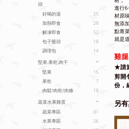
材，
頭
進行6
好喝的湯
25
材原
無添
加熱即食
28
點青
解凍即食
52
就是
包子饅頭
18
調理包
14
雞腿
堅果.果乾.肉干
★
請
堅果
15
剪開
果乾
7
份，
肉鬆/肉乾/肉條
18
另有
蔬菜水果雞蛋
蔬菜專區
31
水果專區
26