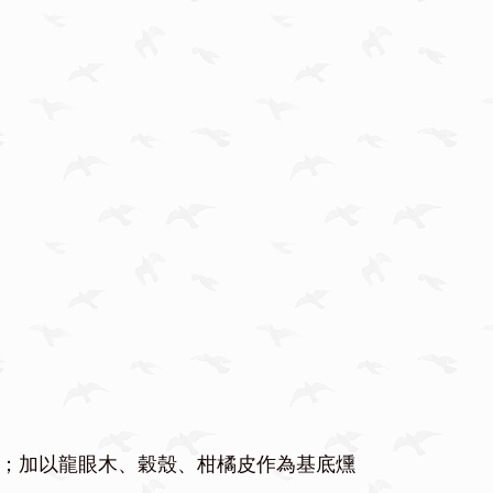
小時；加以龍眼木、穀殼、柑橘皮作為基底燻