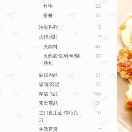
炸物
22
搭餐
67
港點系列
3
火鍋派對
火鍋料
41
火鍋底/乾料包/藥
37
膳包
廚房用品
51
罐頭/高湯
27
精選商品
158
素食商品
124
進口食用油.純巧克
10
力
生活百貨