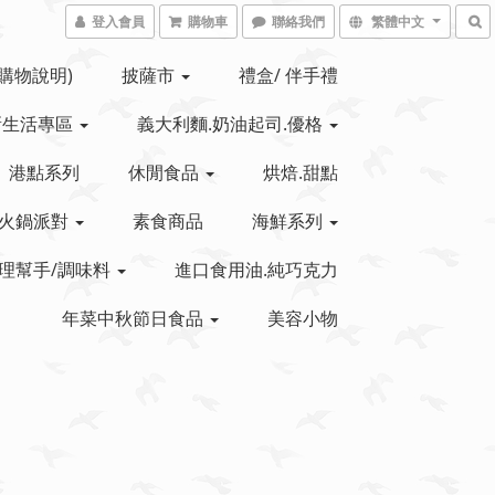
登入會員
購物車
聯絡我們
繁體中文
(購物說明)
披薩市
禮盒/ 伴手禮
新生活專區
義大利麵.奶油起司.優格
港點系列
休閒食品
烘焙.甜點
火鍋派對
素食商品
海鮮系列
理幫手/調味料
進口食用油.純巧克力
年菜中秋節日食品
美容小物