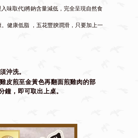
製入味取代)將鈉含量減低，完全呈現自然食
。健康低脂 ，五花豐腴潤滑，只要加上一
須沖洗。
雞皮煎至金黃色再翻面煎雞肉的部
5分鐘，即可取出上桌。