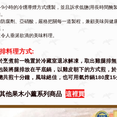
~9小時的冷燻導煙方式燻製，並且訴求低鹽(用長時間醃
味。
加防腐劑、亞硝酸，嚴格把關每一道製程，兼顧美味與健康
菜，
道令人垂涎欲滴的美味料理。
排料理方式:
於烹煮前一晚置於冷藏室退冰解凍，取出雞腿排無
包裝將腿排放在平底鍋，
以雞皮朝下的方式煎，於
總共煎十分鐘，風味絕佳，也可用氣炸鍋180度1
其他果木小薰系列商品
這裡買