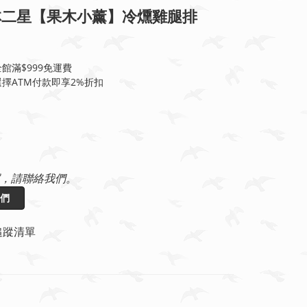
林二星【果木小薰】冷燻雞腿排
館滿$999免運費
擇ATM付款即享2%折扣
，請聯絡我們。
們
追蹤清單