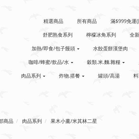
精選商品
所有商品
滿$999免運
舒肥熟食系列
檸檬冰角系列
全
加熱/即食/包子饅頭
水餃蛋餅漢堡肉
咖啡/蜂蜜/飲品/水
穀類.米.麵.雜糧
肉品系列
炸物.搭餐
罐頭/高湯
料
部商品
肉品系列
果木小薰/米其林二星