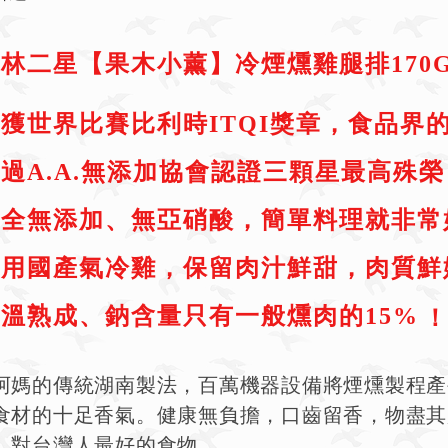
林二星【果木小薰】冷煙燻雞腿排170
獲世界比賽比利時ITQI獎章，食品界
過A.A.無添加協會認證三顆星最高殊榮
完全無添加、無亞硝酸，簡單料理就非常
選用國產氣冷雞，保留肉汁鮮甜，肉質鮮
溫熟成、鈉含量只有一般燻肉的15%
阿媽的傳統湖南製法，百萬機器設備將煙燻製程產
食材的十足香氣。健康無負擔，口齒留香，
物盡其
、對台灣人最好的食物。