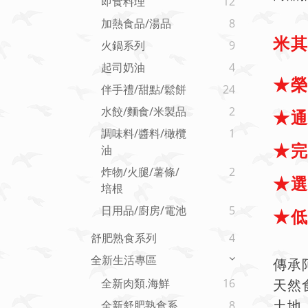
即食料理
12
加熱食品/湯品
8
米其
火鍋系列
9
起司奶油
4
★榮
伴手禮/甜點/鬆餅
24
水餃/麵食/米製品
2
★
通
調味料/醬料/橄欖
1
★
油
炸物/火腿/薯條/
2
★
培根
日用品/廚房/電池
5
★低
舒肥熟食系列
4
全新生活專區
傳承
全新肉類.海鮮
16
天然
全新舒肥熟食系
8
土地