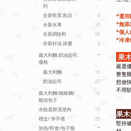
列
全新乾貨.飲品
8
*選
*無添
全新水果
10
*個
全新調味料
28
*冷
全新好油.抹醬
5
義大利麵.奶油起司.
果木
優格
嚴選
義大利麵
15
整隻
奶油起司
27
想做
不用
義大利麵/鐵板麵/
16
饅頭包子
水餃蛋餅漢堡肉
15
果木
禮盒/ 伴手禮
25
堅持健
加熱/即食/包子饅