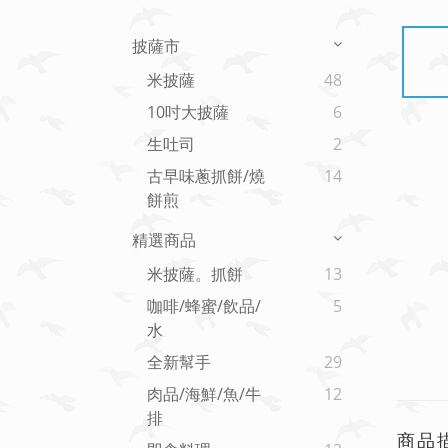
披薩市
米披薩
48
10吋大披薩
6
生吐司
2
古早味蔥抓餅/燒
14
餅煎
精選商品
米披薩。抓餅
13
咖啡/蜂蜜/飲品/
5
水
全新幫手
29
肉品/海鮮/魚/牛
12
排
商品